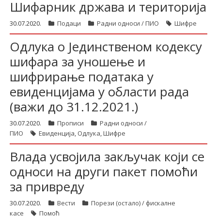
Шифарник држава и територија
30.07.2020.
Подаци
Радни односи / ПИО
Шифре
Одлука о Јединственом кодексу
шифара за уношење и
шифрирање података у
евиденцијама у области рада
(важи до 31.12.2021.)
30.07.2020.
Прописи
Радни односи /
ПИО
Евиденција
,
Одлука
,
Шифре
Влада усвојила закључак који се
односи на други пакет помоћи
за привреду
30.07.2020.
Вести
Порези (остало) / фискалне
касе
Помоћ