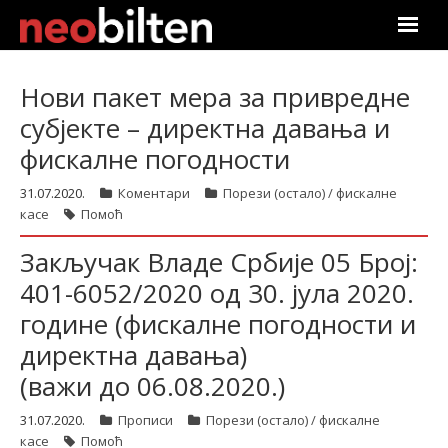
Почетна
Нови пакет мера за привредне
субјекте – директна давања и
Претрага
фискалне погодности
Актуелно
31.07.2020.
Коментари
Порези (остало) / фискалне
касе
Помоћ
Подаци
Закључак Владе Србије 05 Број:
Линкови
401-6052/2020 од 30. јула 2020.
године (фискалне погодности и
О нама
директна давања)
Претплата
(важи до 06.08.2020.)
Пријава
31.07.2020.
Прописи
Порези (остало) / фискалне
касе
Помоћ