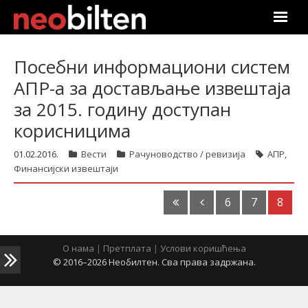
Почетна
Посебни информациони систем
АПР-а за достављање извештаја
Претрага
за 2015. годину доступан
Актуелно
корисницима
Подаци
01.02.2016.
Вести
Рачуноводство / ревизија
АПР
,
Финансијски извештаји
Линкови
6
7
8
О нама
О нама
|
Претплата
|
Услови коришћења
Претплата
© 2016–2026 Необилтен. Сва права задржана.
Пријава