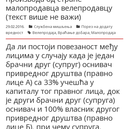
малопродавца велепродавцу
(текст више не важи)
29.02.2016.
Службена мишљења
Порез на додату
вредност
Велепродаја
,
Враћање добара
,
Малопродаја
Да ли постоји повезаност међу
лицима у случају када је један
брачни друг (супруг) оснивач
привредног друштва (правно
лице А) са 33% учешћа у
капиталу тог правног лица, док
је други брачни друг (супруга)
оснивач и 100% власник другог
привредног друштва (правно
лице Б), при чему супруга,