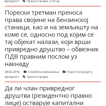
вредност
Пренос права
,
Стечај
Порески третман преноса
права својине на бензинској
станици, као и на земљишту на
коме се, односно под којим се
тај објекат налази, који врши
привредно друштво – обвезник
ПДВ правним послом уз
накнаду
29.02.2016.
Службена мишљења
Порез на додату
вредност
Пренос права
Да ли члан привредног
друштва (резидентно правно
лице) остварује капитални