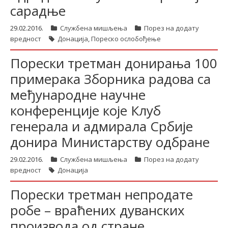
сарадње
29.02.2016.
Службена мишљења
Порез на додату
latinica
вредност
Донација
,
Пореско ослобођење
Порески третман донирања 100
примерака Зборника радова са
међународне научне
конференције које Клуб
генерала и адмирала Србије
донира Министарству одбране
29.02.2016.
Службена мишљења
Порез на додату
вредност
Донација
Порески третман непродате
робе – враћених дуванских
производа од стране