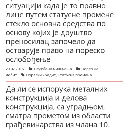
ситуацији када је то правно
лице путем статусне промене
стекло основна средства по
основу којих је друштво
преносилац започело да
остварује право на пореско
ослобођење
29.02.2016.
Службена мишљења
Порез на
добит
Порески кредит
,
Статусна промена
Да ли се испорука металних
конструкција и делова
конструкција, са уградњом,
сматра прометом из области
грађевинарства из члана 10.