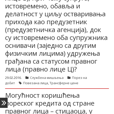
истовремено, обавља и
делатност у циљу остваривања
прихода као предузетник
(предузетничка агенција), док
су истовремено оба супружника
оснивачи (заједно са другим
физичким лицима) удружења
грађана са статусом правног
лица (правно лице Ц)?
29.02.2016.
Службена мишљења
Порез на
добит
Повезана лица
,
Трансферне цене
Могућност коришћења
пореског кредита од стране
правног лица – стицаоца, у