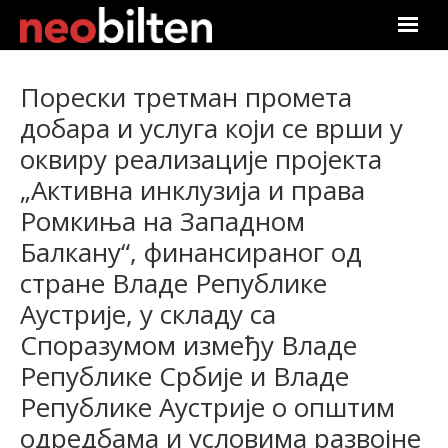
Почетна
Порески третман промета
добара и услуга који се врши у
Претрага
оквиру реализације пројекта
Актуелно
„Активна инклузија и права
Ромкиња на Западном
Подаци
Балкану“, финансираног од
Линкови
стране Владе Републике
Аустрије, у складу са
О нама
Споразумом између Владе
Републике Србије и Владе
Претплата
Републике Аустрије о општим
Пријава
одредбама и условима развојне