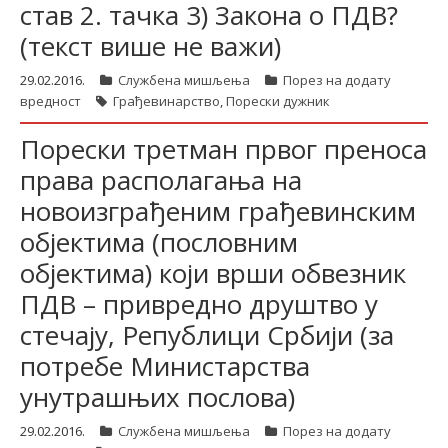
став 2. тачка 3) Закона о ПДВ?
(текст више не важи)
29.02.2016.
Службена мишљења
Порез на додату
вредност
Грађевинарство
,
Порески дужник
Порески третман првог преноса
права располагања на
новоизграђеним грађевинским
објектима (пословним
објектима) који врши обвезник
ПДВ – привредно друштво у
стечају, Републици Србији (за
потребе Министарства
унутрашњих послова)
29.02.2016.
Службена мишљења
Порез на додату