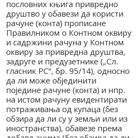
пословних књига привредно
друштво у обавези да користи
рачуне (конта) прописане
Правилником о Контном оквиру
и садржини рачуна у Контном
оквиру за привредна друштва,
задруге и предузетнике („Сл.
гласник РС“, бр. 95/14), односно
да ли може објединити
поједине рачуне (конта) и нпр.
на истом рачуну евидентирати
потраживања од купаца (без
обзира да ли су у земљи или из
иностранства), обавезе према
добављачима (без обзира да ли