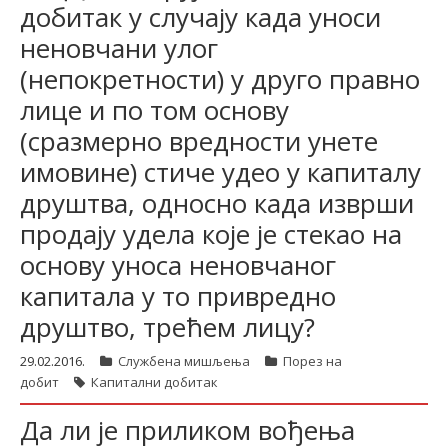
добитак у случају када уноси
неновчани улог
(непокретности) у друго правно
лице и по том основу
(сразмерно вредности унете
имовине) стиче удео у капиталу
друштва, односно када изврши
продају удела које је стекао на
основу уноса неновчаног
капитала у то привредно
друштво, трећем лицу?
29.02.2016.
Службена мишљења
Порез на
добит
Капитални добитак
Да ли је приликом вођења