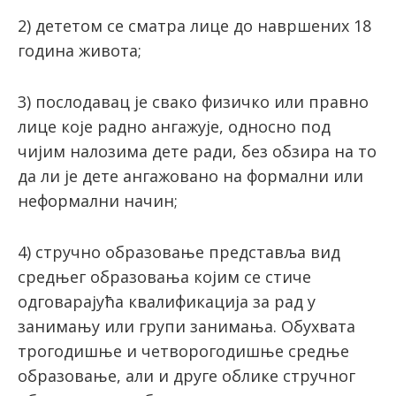
2) дететом се сматра лице до навршених 18
година живота;
3) послодавац је свако физичко или правно
лице које радно ангажује, односно под
чијим налозима дете ради, без обзира на то
да ли је дете ангажовано на формални или
неформални начин;
4) стручно образовање представља вид
средњег образовања којим се стиче
одговарајућа квалификација за рад у
занимању или групи занимања. Обухвата
трогодишње и четворогодишње средње
образовање, али и друге облике стручног