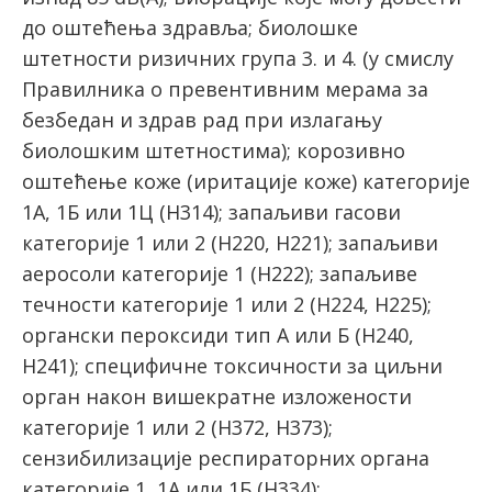
до оштећења здравља; биолошке
штетности ризичних група 3. и 4. (у смислу
Правилника о превентивним мерама за
безбедан и здрав рад при излагању
биолошким штетностима); корозивно
оштећење коже (иритације коже) категорије
1А, 1Б или 1Ц (H314); запаљиви гасови
категорије 1 или 2 (H220, H221); запаљиви
аеросоли категорије 1 (H222); запаљиве
течности категорије 1 или 2 (H224, H225);
органски пероксиди тип А или Б (H240,
H241); специфичне токсичности за циљни
орган након вишекратне изложености
категорије 1 или 2 (H372, H373);
сензибилизације респираторних органа
категорије 1, 1А или 1Б (H334);