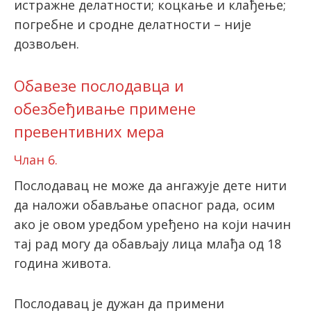
истражне делатности; коцкање и клађење;
погребне и сродне делатности – није
дозвољен.
Обавезе послодавца и
обезбеђивање примене
превентивних мера
Члан 6.
Послодавац не може да ангажује дете нити
да наложи обављање опасног рада, осим
ако је овом уредбом уређено на који начин
тај рад могу да обављају лица млађа од 18
година живота.
Послодавац је дужан да примени