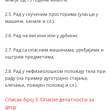
2.5. Рад у скученим просторима (уласци у
машине, канале и сл.);
2.6. Рад на висини или у дубини;
2.7. Рад са опасним машинама, уређајима и
оштрим предметима;
2.8. Рад у нефизиолошком положају тела при
раду (на пример дуготрајно стајање,
клечање, повијен положај и сл.).
Списак број 3: Опасне делатности за
децу