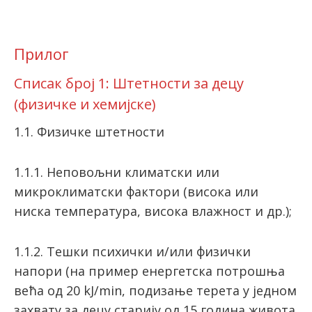
Прилог
Списак број 1: Штетности за децу
(физичке и хемијске)
1.1. Физичке штетности
1.1.1. Неповољни климатски или
микроклиматски фактори (висока или
ниска температура, висока влажност и др.);
1.1.2. Тешки психички и/или физички
напори (на пример енергетска потрошња
већа од 20 kJ/min, подизање терета у једном
захвату за децу старију од 15 година живота