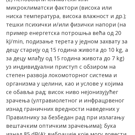
микроклиматски фактори (висока или
ниска температура, висока влажност и др.);
тешки психички и/или физички напори (на
пример енергетска потрошња већа од 20
kJ/min, подизање терета у једном захвату за
децу старију од 15 година живота до 10 kg, а
за децу млађу од 15 година живота до 7 kg)
уз индивидуални приступ с обзиром на
степен развоја локомоторног система и
организма у целини, као и услове у којима
се обавља рад; висок ниво нејонизујућег
зрачења (ултравиолетног и инфрацрвеног
изнад граничних вредности наведених у
Правилнику за безбедан рад при излагању
вештачким оптичким зрачењима); бука
изнад 85 dB(А); вибрације које могу довести