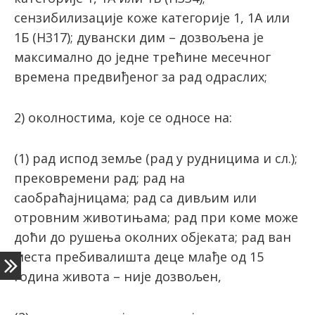
сензибилизације коже категорије 1, 1А или
1Б (H317); дувански дим – дозвољена је
максимално до једне трећине месечног
времена предвиђеног за рад одраслих;
2) околностима, које се односе на:
(1) рад испод земље (рад у рудницима и сл.);
прековремени рад; рад на
саобраћајницама; рад са дивљим или
отровним животињама; рад при коме може
доћи до рушења околних објеката; рад ван
места пребивалишта деце млађе од 15
година живота – није дозвољен,