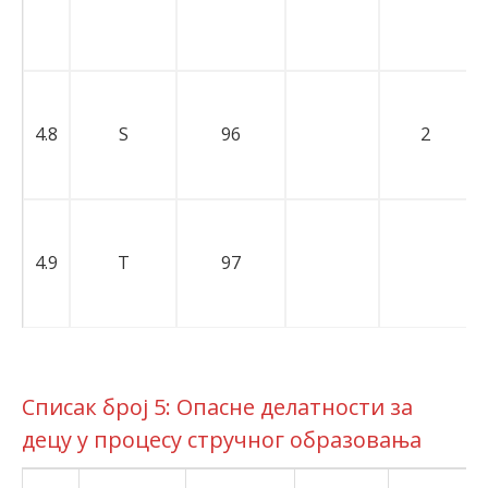
4.8
S
96
2
4.9
T
97
Списак број 5: Опасне делатности за
децу у процесу стручног образовања