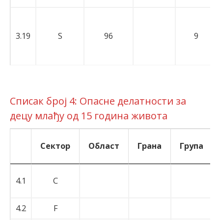
3.19
S
96
9
Списак број 4: Опасне делатности за
децу млађу од 15 година живота
Сектор
Област
Грана
Група
Сектор
Област
Грана
Група
4.1
C
4.2
F