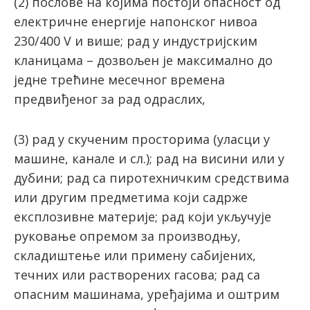
(2) послове на којима постоји опасност од
електричне енергије напонског нивоа
230/400 V и више; рад у индустријским
кланицама – дозвољен је максимално до
једне трећине месечног времена
предвиђеног за рад одраслих,
(3) рад у скученим просторима (уласци у
машине, канале и сл.); рад на висини или у
дубини; рад са пиротехничким средствима
или другим предметима који садрже
експлозивне материје; рад који укључује
руковање опремом за производњу,
складиштење или примену сабијених,
течних или растворених гасова; рад са
опасним машинама, уређајима и оштрим