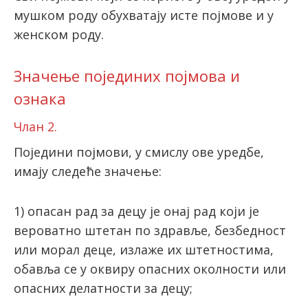
мушком роду обухватају исте појмове и у
женском роду.
Значење појединих појмова и
ознака
Члан 2.
Поједини појмови, у смислу ове уредбе,
имају следеће значење:
1) опасан рад за децу је онај рад који је
вероватно штетан по здравље, безбедност
или морал деце, излаже их штетностима,
обавља се у оквиру опасних околности или
опасних делатности за децу;