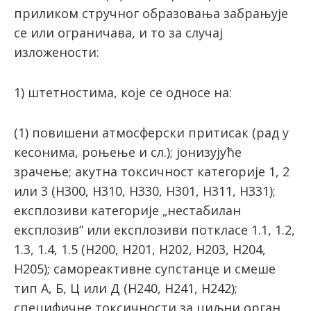
приликом стручног образовања забрањује
се или ограничава, и то за случај
изложености:
1) штетностима, које се односе на:
(1) повишени атмосферски притисак (рад у
кесонима, роњење и сл.); јонизујуће
зрачење; акутна токсичност категорије 1, 2
или 3 (H300, H310, H330, H301, H311, H331);
експлозиви категорије „нестабилан
експлозив” или експлозиви поткласе 1.1, 1.2,
1.3, 1.4, 1.5 (H200, H201, H202, H203, H204,
H205); самореактивне супстанце и смеше
тип А, Б, Ц или Д (H240, H241, H242);
специфичне токсичности за циљни орган