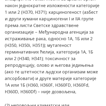
након једнократне изложености категорије
1 или 2 (H370, H371); карциногеност (азбест
и други хумани карциногени I и IIА групе
према листи Светске здравствене
организације – Међународна агенција за
истраживање рака, односно 1А, 1Б или 2
(H350, H350i, H351)); мутагеност
герминативних ћелија, категорија 1А, 1Б
или 2 (H340, H341); токсичност за
репродукцију, олово и његова једињења
(ако те штетности људски организам може
апсорбовати) и друге материје категорије
1А или 1Б (H360, H360F, H360FD, H360Fd,
H360D, H360Df) – није дозвољена,
(2) неповољни климатски или