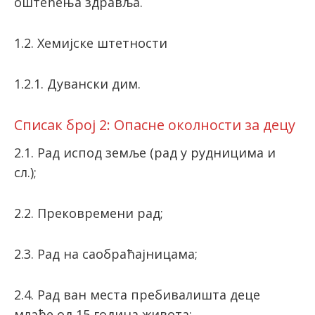
оштећења здравља.
1.2. Хемијске штетности
1.2.1. Дувански дим.
Списак број 2: Опасне околности за децу
2.1. Рад испод земље (рад у рудницима и
сл.);
2.2. Прековремени рад;
2.3. Рад на саобраћајницама;
2.4. Рад ван места пребивалишта деце
млађе од 15 година живота;