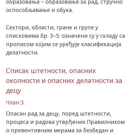
образовања – образовање за рад, стручно
оспособљавање и обука.
Сектори, области, гране и групе у
списковима бр. 3–5. означени су у складу са
прописом којим се уређује класификација
делатности.
Списак штетности, опасних
околности и опасних делатности за
децу
Члан 3.
Опасан рад за децу, поред штетности,
процеса и радова утврђених Правилником
о превентивним мерама за безбедан и