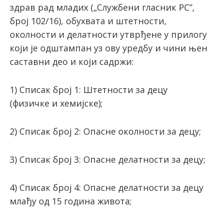
здрав рад младих („Службени гласник РС”,
број 102/16), обухвата и штетности,
околности и делатности утврђене у прилогу
који је одштампан уз ову уредбу и чини њен
саставни део и који садржи:
1) Списак број 1: Штетности за децу
(физичке и хемијске);
2) Списак број 2: Опасне околности за децу;
3) Списак број 3: Опасне делатности за децу;
4) Списак број 4: Опасне делатности за децу
млађу од 15 година живота;