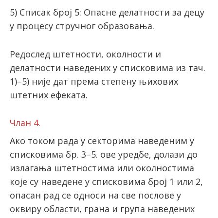
5) Списак број 5: Опасне делатности за децу
у процесу стручног образовања.
Редослед штетности, околности и
делатности наведених у списковима из тач.
1)–5) није дат према степену њихових
штетних ефеката.
Члан 4.
Ако током рада у секторима наведеним у
списковима бр. 3–5. ове уредбе, долази до
излагања штетностима или околностима
које су наведене у списковима брoj 1 или 2,
опасан рад се односи на све послове у
оквиру области, грана и група наведених