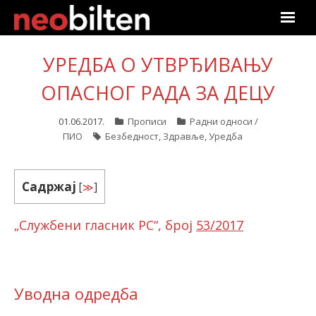
Почетна
УРЕДБА О УТВРЂИВАЊУ
Претрага
ОПАСНОГ РАДА ЗА ДЕЦУ
Актуелно
01.06.2017.
Прописи
Радни односи /
ПИО
Безбедност
,
Здравље
,
Уредба
Подаци
Садржај
[
≫
]
Линкови
„Службени гласник РС“, број
53/2017
О нама
Претплата
Уводна одредба
Пријава