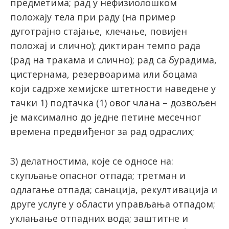
предметима; рад у нефизиолошком
положају тела при раду (на пример
дуготрајно стајање, клечање, повијен
положај и слично); диктиран темпо рада
(рад на тракама и слично); рад са бурадима,
цистернама, резервоарима или боцама
који садрже хемијске штетности наведене у
тачки 1) подтачка (1) овог члана – дозвољен
је максимално до једне петине месечног
времена предвиђеног за рад одраслих;
3) делатностима, које се односе на:
скупљање опасног отпада; третман и
одлагање отпада; санација, рекултивација и
друге услуге у области управљања отпадом;
уклањање отпадних вода; заштитне и