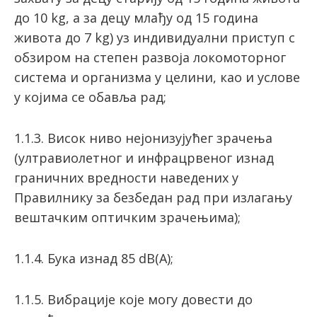
до 10 kg, а за децу млађу од 15 година
живота до 7 kg) уз индивидуални приступ с
обзиром на степен развоја локомоторног
система и организма у целини, као и услове
у којима се обавља рад;
1.1.3. Висок ниво нејонизујућег зрачења
(ултравиолетног и инфрацрвеног изнад
граничних вредности наведених у
Правилнику за безбедан рад при излагању
вештачким оптичким зрачењима);
1.1.4. Бука изнад 85 dB(А);
1.1.5. Вибрације које могу довести до