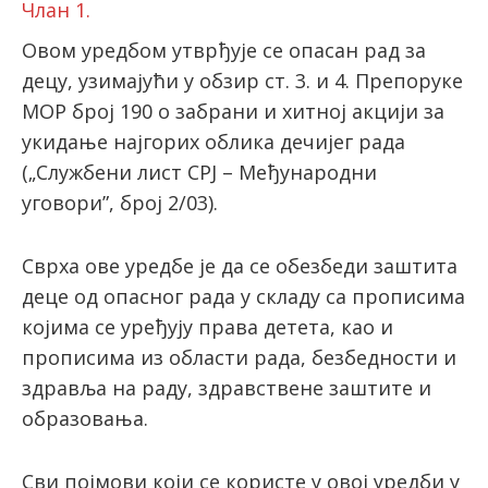
Члан 1.
Овом уредбом утврђује се опасан рад за
latinica
децу, узимајући у обзир ст. 3. и 4. Препоруке
МОР број 190 о забрани и хитној акцији за
укидање најгорих облика дечијег рада
(„Службени лист СРЈ – Међународни
уговори”, број 2/03).
Сврха ове уредбе је да се обезбеди заштита
деце од опасног рада у складу са прописима
којима се уређују права детета, као и
прописима из области рада, безбедности и
здравља на раду, здравствене заштите и
образовања.
Сви појмови који се користе у овој уредби у