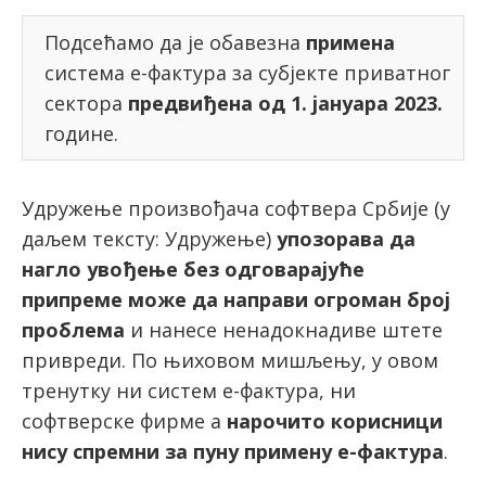
Подсећамо да је обавезна
примена
система е-фактура за субјекте приватног
latinica
сектора
предвиђена
од 1. јануара 2023.
године.
Удружење произвођача софтвера Србије (у
даљем тексту: Удружење)
упозорава да
нагло увођење без одговарајуће
припреме може да направи огроман број
проблема
и нанесе ненадокнадиве штете
привреди. По њиховом мишљењу, у овом
тренутку ни систем е-фактура, ни
софтверске фирме а
нарочито корисници
нису спремни за пуну примену е-фактура
.