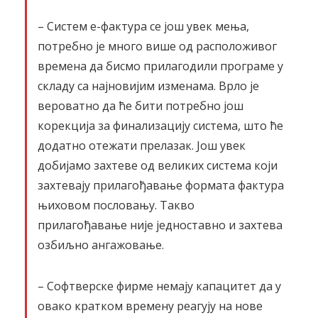
– Систем е-фактура се још увек мења,
потребно је много више од расположивог
времена да бисмо прилагодили програме у
складу са најновијим изменама. Врло је
вероватно да ће бити потребно још
корекција за финализацију система, што ће
додатно отежати прелазак. Још увек
добијамо захтеве од великих система који
захтевају прилагођавање формата фактура
њиховом пословању. Такво
прилагођавање није једноставно и захтева
озбиљно ангажовање.
– Софтверске фирме немају капацитет да у
овако кратком времену реагују на нове