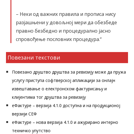
– Неки од важних правила и прописа нису
разјашњени у довољној мери да обезбеде
правно безбедно и процедурално јасно
спровођење пословних процедура.“
Повезани текстови
Повезано друштво друштва за ревизију може да пружа
услугу приступа софтверској апликацији за онлајн
извештавање о електронском фактурисању и
клијентима тог друштва за ревизију
еФактуре – верзија 4.1.0 доступна и на продукционој
верзији СЕФ
еФактуре – нова верзија 4.1.0 и ажурирано интерно
техничко упутство