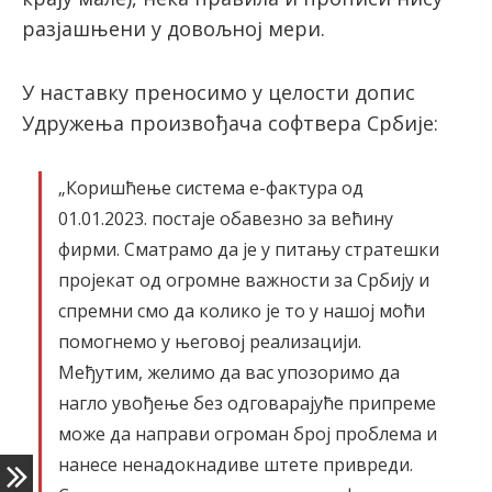
разјашњени у довољној мери.
У наставку преносимо у целости допис
Удружења произвођача софтвера Србије:
„Коришћење система е-фактура од
01.01.2023. постаје обавезно за већину
фирми. Сматрамо да је у питању стратешки
пројекат од огромне важности за Србију и
спремни смо да колико је то у нашој моћи
помогнемо у његовој реализацији.
Међутим, желимо да вас упозоримо да
нагло увођење без одговарајуће припреме
може да направи огроман број проблема и
нанесе ненадокнадиве штете привреди.