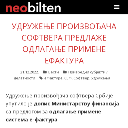
Почетна
УДРУЖЕЊЕ ПРОИЗВОЂАЧА
Претрага
СОФТВЕРА ПРЕДЛАЖЕ
ОДЛАГАЊЕ ПРИМЕНЕ
Актуелно
ЕФАКТУРА
Подаци
21.12.2022.
Вести
Привредни субјекти /
Линкови
делатности
еФактуре
,
СЕФ
,
Софтвер
,
Удружења
О нама
Удружење произвођача софтвера Србије
упутило је
допис Министарству финансија
Претплата
са предлогом за
одлагање примене
система е-фактура
.
Пријава