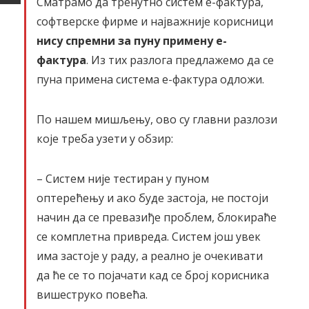
Сматрамо да тренутно систем е-фактура,
софтверске фирме и најважније корисници
нису спремни за пуну примену е-
фактура
. Из тих разлога предлажемо да се
пуна примена система е-фактура одложи.
По нашем мишљењу, ово су главни разлози
које треба узети у обзир:
– Систем није тестиран у пуном
оптерећењу и ако буде застоја, не постоји
начин да се превазиђе проблем, блокираће
се комплетна привреда. Систем још увек
има застоје у раду, а реално је очекивати
да ће се то појачати кад се број корисника
вишеструко повећа.