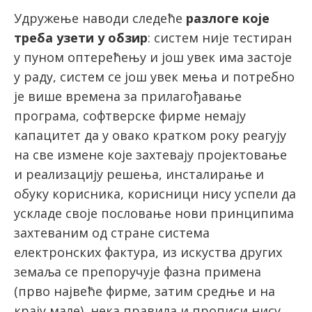
Удружење наводи следеће
разлоге које
треба узети у обзир
: систем није тестиран
у пуном оптерећењу и још увек има застоје
у раду, систем се још увек мења и потребно
је више времена за прилагођавање
програма, софтверске фирме немају
капацитет да у овако кратком року реагују
на све измене које захтевају пројектовање
и реализацију решења, инсталирање и
обуку корисника, корисници нису успели да
ускладе своје пословање нови принципима
захтеваним од стране система
електронских фактура, из искуства других
земаља се препоручује фазна примена
(прво највеће фирме, затим средње и на
крају мале), нека правила и прописи нису