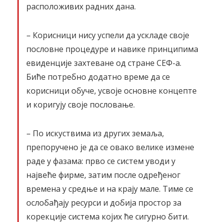
расположивих радних дана.
– Корисници нису успели да ускладе своје
пословне процедуре и навике принципима
евиденције захтеване од стране СЕФ-а.
Биће потребно додатно време да се
корисници обуче, усвоје основне концепте
и коригују своје пословање.
– По искуствима из других земаља,
препоручено је да се овако велике измене
раде у фазама: прво се систем уводи у
највеће фирме, затим после одређеног
времена у средње и на крају мале. Тиме се
ослобађају ресурси и добија простор за
корекције система којих ће сигурно бити.