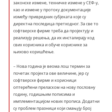
законске измене, техничке измене у СЕФ-у,
као и измене у протоку документације
између привредних субјеката које су
директна последица претходног. За све то
софтверске фирме треба да пројектују и
реализују решења, да их инсталирају код
свих корисника и обуче кориснике за
њихово коришћење.
– Нова година је веома лош термин за
почетак пројекта ове величине, јер су
софтверске фирме и корисници
оптерећени преласком на нову пословну
годину, годишњим пописима и
имплементацијом нових прописа. Додатни
су проблем празници који смањују број