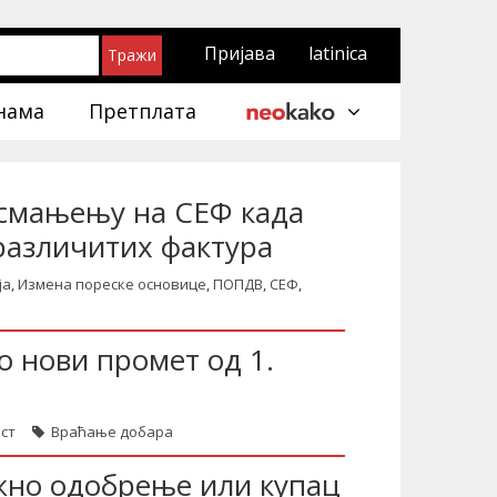
Пријава
latinica
нама
Претплата
смањењу на СЕФ када
различитих фактура
ја
,
Измена пореске основице
,
ПОПДВ
,
СЕФ
,
о нови промет од 1.
ст
Враћање добара
жно одобрење или купац