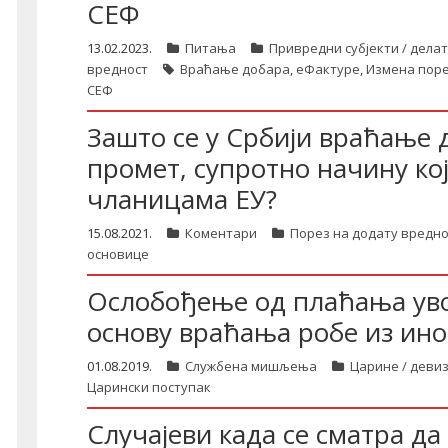
СЕФ
13.02.2023.
Питања
Привредни субјекти / дела
вредност
Враћање добара
,
еФактуре
,
Измена поре
СЕФ
Зашто се у Србији враћање 
промет, супротно начину ко
чланицама ЕУ?
15.08.2021.
Коментари
Порез на додату вредно
основице
Ослобођење од плаћања ув
основу враћања робе из ино
01.08.2019.
Службена мишљења
Царине / деви
Царински поступак
Случајеви када се сматра д