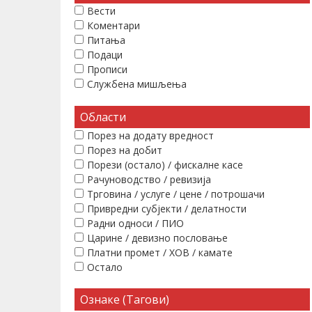
Вести
Коментари
Питања
Подаци
Прописи
Службена мишљења
Области
Порез на додату вредност
Порез на добит
Порези (остало) / фискалне касе
Рачуноводство / ревизија
Трговина / услуге / цене / потрошачи
Привредни субјекти / делатности
Радни односи / ПИО
Царине / девизно пословање
Платни промет / ХОВ / камате
Остало
Ознаке (Тагови)