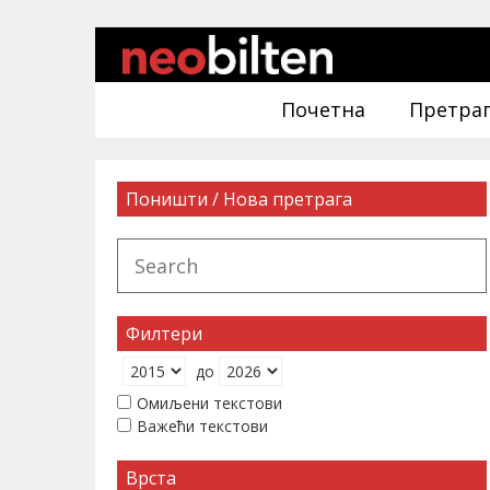
Почетна
Претра
Поништи / Нова претрага
Филтери
до
Омиљени текстови
Важећи текстови
Врста