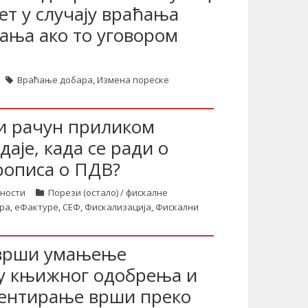
ет у случају враћања
јања ако то уговором
Враћање добара
,
Измена пореске
ни рачун приликом
аје, када се ради о
рописа о ПДВ?
тности
Порези (остало) / фискалне
ра
,
еФактуре
,
СЕФ
,
Фискализација
,
Фискални
 врши умањење
ву књижног одобрења и
дентирање врши преко