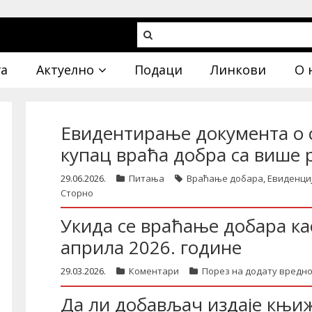
га
Актуелно
Подаци
Линкови
О 
Евидентирање документа о 
купац враћа добра са више 
29.06.2026.
Питања
Враћање добара
,
Евиденци
Сторно
Укида се враћање добара ка
априла 2026. године
29.03.2026.
Коментари
Порез на додату вредно
Да ли добављач издаје књи