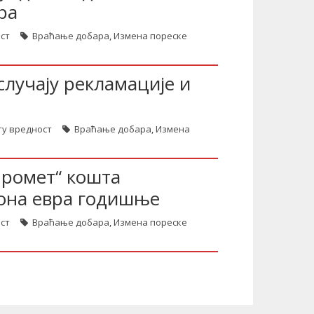
ра
ст
Враћање добара
,
Измена пореске
случају рекламације и
ту вредност
Враћање добара
,
Измена
промет“ кошта
иона евра годишње
ст
Враћање добара
,
Измена пореске