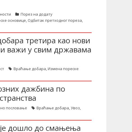
тности
Порез на додату
ске основице
,
Одбитак претходног пореза
,
добара третира као нови
ји важи у свим државама
ст
Враћање добара
,
Измена пореске
озних дажбина по
странства
зно пословање
Враћање добара
,
Увоз
,
а је дошло до смањења