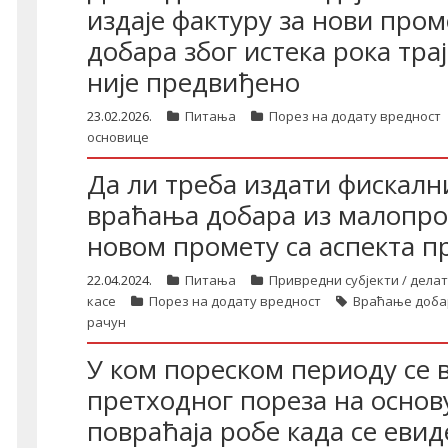
издаје фактуру за нови пром
добара због истека рока тра
није предвиђено
23.02.2026.
Питања
Порез на додату вредност
основице
Да ли треба издати фискал
враћања добара из малопрод
новом промету са аспекта п
22.04.2024.
Питања
Привредни субјекти / дела
касе
Порез на додату вредност
Враћање доба
рачун
У ком пореском периоду се
претходног пореза на осно
повраћаја робе када се еви