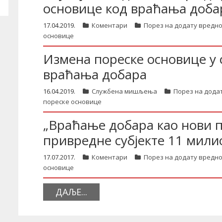
основице код враћања доба
17.04.2019.
Коментари
Порез на додату вредно
основице
Измена пореске основице у 
враћања добара
16.04.2019.
Службена мишљења
Порез на дода
пореске основице
„Враћање добара као нови 
привредне субјекте 11 мил
17.07.2017.
Коментари
Порез на додату вредно
основице
ДАЉЕ...