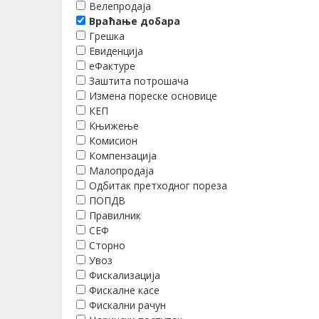
Велепродаја
Враћање добара
Грешка
Евиденција
еФактуре
Заштита потрошача
Измена пореске основице
КЕП
Књижење
Комисион
Компензација
Малопродаја
Одбитак претходног пореза
ПОПДВ
Правилник
СЕФ
Сторно
Увоз
Фискализација
Фискалне касе
Фискални рачун