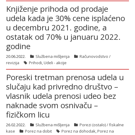
Knjiženje prihoda od prodaje
udela kada je 30% cene isplaćeno
u decembru 2021. godine, a
ostatak od 70% u januaru 2022.
godine
20.06.2022.
Službena mišljenja
Računovodstvo /
revizija
Prihodi
,
Udeli - akcije
Poreski tretman prenosa udela u
slučaju kad privredno društvo –
vlasnik udela prenosi udeo bez
naknade svom osnivaču –
fizičkom licu
26.02.2022.
Službena mišljenja
Porezi (ostalo) / fiskalne
kase
Porez na dobit
Porez na dohodak
,
Porez na