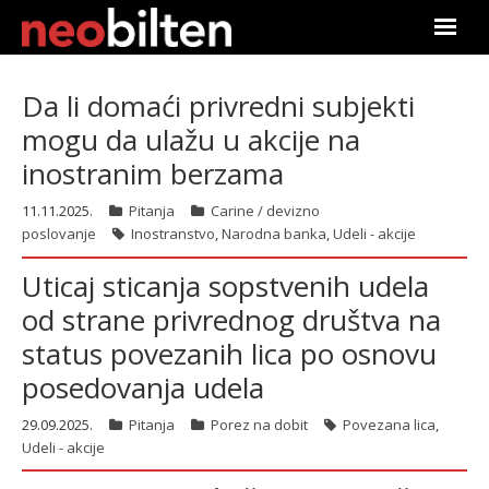
Почетна
Da li domaći privredni subjekti
mogu da ulažu u akcije na
Претрага
inostranim berzama
Актуелно
11.11.2025.
Pitanja
Carine / devizno
poslovanje
Inostranstvo
,
Narodna banka
,
Udeli - akcije
Подаци
Uticaj sticanja sopstvenih udela
Линкови
od strane privrednog društva na
status povezanih lica po osnovu
О нама
posedovanja udela
Претплата
29.09.2025.
Pitanja
Porez na dobit
Povezana lica
,
Udeli - akcije
Пријава