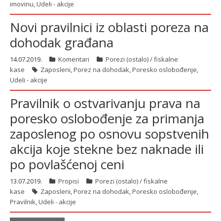
imovinu
,
Udeli - akcije
Novi pravilnici iz oblasti poreza na
dohodak građana
14.07.2019.
Komentari
Porezi (ostalo) / fiskalne
kase
Zaposleni
,
Porez na dohodak
,
Poresko oslobođenje
,
Udeli - akcije
Pravilnik o ostvarivanju prava na
poresko oslobođenje za primanja
zaposlenog po osnovu sopstvenih
akcija koje stekne bez naknade ili
po povlašćenoj ceni
13.07.2019.
Propisi
Porezi (ostalo) / fiskalne
kase
Zaposleni
,
Porez na dohodak
,
Poresko oslobođenje
,
Pravilnik
,
Udeli - akcije