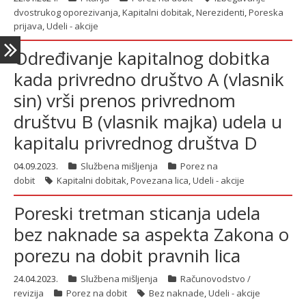
dvostrukog oporezivanja
,
Kapitalni dobitak
,
Nerezidenti
,
Poreska
prijava
,
Udeli - akcije
Određivanje kapitalnog dobitka
kada privredno društvo A (vlasnik
sin) vrši prenos privrednom
društvu B (vlasnik majka) udela u
kapitalu privrednog društva D
04.09.2023.
Službena mišljenja
Porez na
dobit
Kapitalni dobitak
,
Povezana lica
,
Udeli - akcije
Poreski tretman sticanja udela
bez naknade sa aspekta Zakona o
porezu na dobit pravnih lica
24.04.2023.
Službena mišljenja
Računovodstvo /
revizija
Porez na dobit
Bez naknade
,
Udeli - akcije