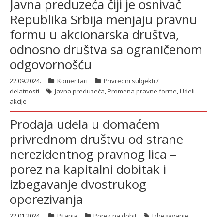
Javna preduzeća čiji je osnivač
Republika Srbija menjaju pravnu
formu u akcionarska društva,
latinica
odnosno društva sa ograničenom
odgovornošću
22.09.2024.
Komentari
Privredni subjekti /
delatnosti
Javna preduzeća
,
Promena pravne forme
,
Udeli -
akcije
Prodaja udela u domaćem
privrednom društvu od strane
nerezidentnog pravnog lica –
porez na kapitalni dobitak i
izbegavanje dvostrukog
oporezivanja
22.01.2024.
Pitanja
Porez na dobit
Izbegavanje