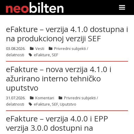
Почетна
eFakture – verzija 4.1.0 dostupna i
na produkcionoj verziji SEF
Претрага
03.08.2026.
Vesti
Privredni subjekti /
Актуелно
delatnosti
eFakture
,
SEF
Подаци
eFakture – nova verzija 4.1.0 i
ažurirano interno tehničko
Линкови
uputstvo
О нама
31.07.2026.
Komentari
Privredni subjekti /
delatnosti
eFakture
,
SEF
,
Uputstvo
Претплата
eFakture – verzija 4.0.0 i EPP
Пријава
verzija 3.0.0 dostupni na