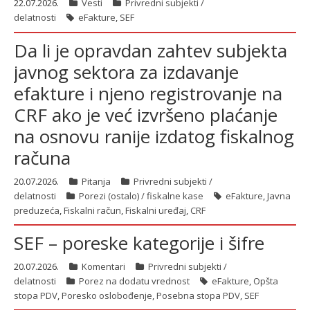
22.07.2026.
Vesti
Privredni subjekti /
delatnosti
eFakture
,
SEF
Da li je opravdan zahtev subjekta
javnog sektora za izdavanje
efakture i njeno registrovanje na
CRF ako je već izvršeno plaćanje
na osnovu ranije izdatog fiskalnog
računa
20.07.2026.
Pitanja
Privredni subjekti /
delatnosti
Porezi (ostalo) / fiskalne kase
eFakture
,
Javna
preduzeća
,
Fiskalni račun
,
Fiskalni uređaj
,
CRF
SEF – poreske kategorije i šifre
20.07.2026.
Komentari
Privredni subjekti /
delatnosti
Porez na dodatu vrednost
eFakture
,
Opšta
stopa PDV
,
Poresko oslobođenje
,
Posebna stopa PDV
,
SEF