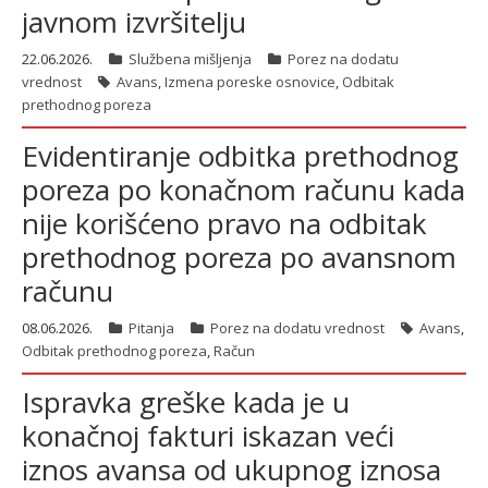
javnom izvršitelju
22.06.2026.
Službena mišljenja
Porez na dodatu
ћирилица
vrednost
Avans
,
Izmena poreske osnovice
,
Odbitak
prethodnog poreza
Evidentiranje odbitka prethodnog
poreza po konačnom računu kada
nije korišćeno pravo na odbitak
prethodnog poreza po avansnom
računu
08.06.2026.
Pitanja
Porez na dodatu vrednost
Avans
,
Odbitak prethodnog poreza
,
Račun
Ispravka greške kada je u
konačnoj fakturi iskazan veći
iznos avansa od ukupnog iznosa