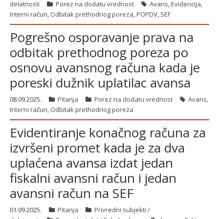
delatnosti
Porez na dodatu vrednost
Avans
,
Evidencija
,
Interni račun
,
Odbitak prethodnog poreza
,
POPDV
,
SEF
Pogrešno osporavanje prava na
odbitak prethodnog poreza po
osnovu avansnog računa kada je
poreski dužnik uplatilac avansa
08.09.2025.
Pitanja
Porez na dodatu vrednost
Avans
,
Interni račun
,
Odbitak prethodnog poreza
Evidentiranje konačnog računa za
izvršeni promet kada je za dva
uplaćena avansa izdat jedan
fiskalni avansni račun i jedan
avansni račun na SEF
01.09.2025.
Pitanja
Privredni subjekti /