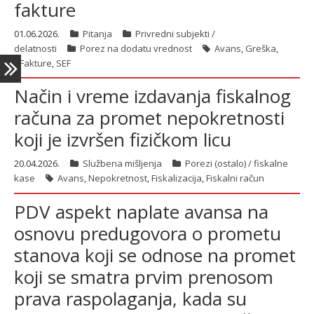
fakture
01.06.2026.
Pitanja
Privredni subjekti /
delatnosti
Porez na dodatu vrednost
Avans
,
Greška
,
eFakture
,
SEF
Način i vreme izdavanja fiskalnog
računa za promet nepokretnosti
koji je izvršen fizičkom licu
20.04.2026.
Službena mišljenja
Porezi (ostalo) / fiskalne
kase
Avans
,
Nepokretnost
,
Fiskalizacija
,
Fiskalni račun
PDV aspekt naplate avansa na
osnovu predugovora o prometu
stanova koji se odnose na promet
koji se smatra prvim prenosom
prava raspolaganja, kada su