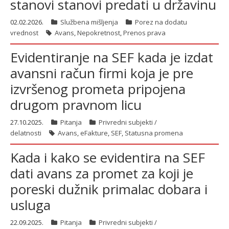
stanovi stanovi predati u državinu
02.02.2026.
Službena mišljenja
Porez na dodatu
vrednost
Avans
,
Nepokretnost
,
Prenos prava
Evidentiranje na SEF kada je izdat
avansni račun firmi koja je pre
izvršenog prometa pripojena
drugom pravnom licu
27.10.2025.
Pitanja
Privredni subjekti /
delatnosti
Avans
,
eFakture
,
SEF
,
Statusna promena
Kada i kako se evidentira na SEF
dati avans za promet za koji je
poreski dužnik primalac dobara i
usluga
22.09.2025.
Pitanja
Privredni subjekti /