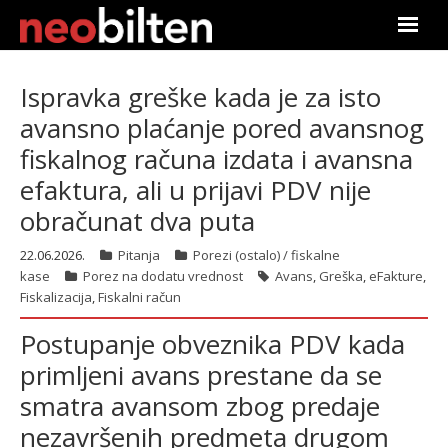
Početna
Ispravka greške kada je za isto
avansno plaćanje pored avansnog
Pretraga
fiskalnog računa izdata i avansna
Aktuelno
efaktura, ali u prijavi PDV nije
obračunat dva puta
Podaci
22.06.2026.
Pitanja
Porezi (ostalo) / fiskalne
Linkovi
kase
Porez na dodatu vrednost
Avans
,
Greška
,
eFakture
,
Fiskalizacija
,
Fiskalni račun
O nama
Postupanje obveznika PDV kada
primljeni avans prestane da se
Pretplata
smatra avansom zbog predaje
Prijava
nezavršenih predmeta drugom