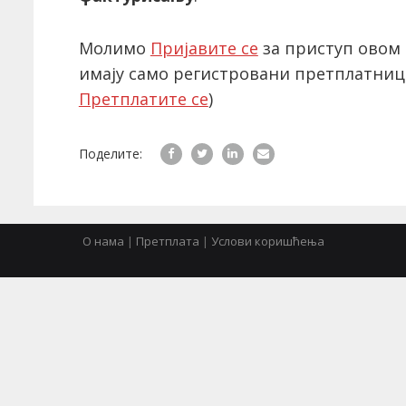
Молимо
Пријавите се
за приступ овом 
имају само регистровани претплатниц
Претплатите се
)
Поделите:
О нама
|
Претплата
|
Услови коришћења