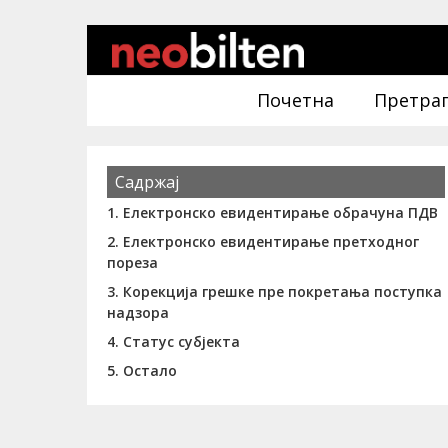
Почетна
Претра
Садржај
1. Електронско евидентирање обрачуна ПДВ
2. Електронско евидентирање претходног
пореза
3. Корекција грешке пре покретања поступка
надзора
4. Статус субјекта
5. Остало