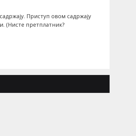
садржају. Приступ овом садржају
и.
(Нисте претплатник?