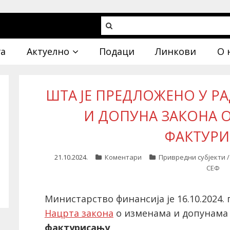
га
Актуелно
Подаци
Линкови
О 
ШТА ЈЕ ПРЕДЛОЖЕНО У РА
И ДОПУНА ЗАКОНА 
ФАКТУР
21.10.2024.
Коментари
Привредни субјекти 
СЕФ
Министарство финансија је 16.10.2024.
Нацрта закона
о изменама и допунам
фактурисању
.