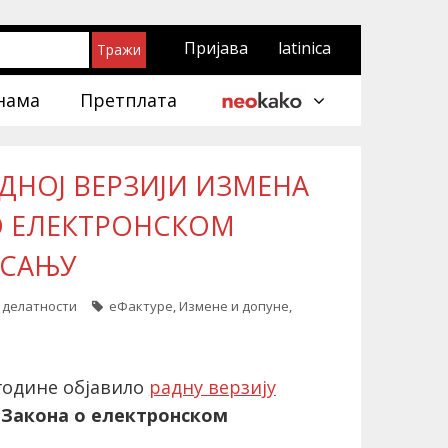
Пријава
latinica
нама
Претплата
ДНОЈ ВЕРЗИЈИ ИЗМЕНА
О ЕЛЕКТРОНСКОМ
ИСАЊУ
/ делатности
еФактуре
,
Измене и допуне
,
 године објавило
радну верзију
а
Закона о електронском