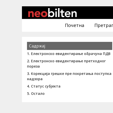
Почетна
Претра
Садржај
1. Електронско евидентирање обрачуна ПДВ
2. Електронско евидентирање претходног
пореза
3. Корекција грешке пре покретања поступка
надзора
4. Статус субјекта
5. Остало