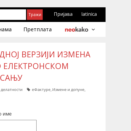
Пријава
latinica
нама
Претплата
ДНОЈ ВЕРЗИЈИ ИЗМЕНА
О ЕЛЕКТРОНСКОМ
ИСАЊУ
/ делатности
еФактуре
,
Измене и допуне
,
о име