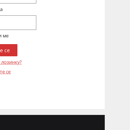
а
и ме
 лозинку?
те се