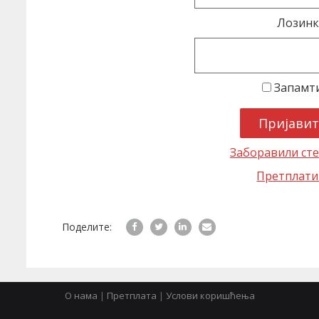
Лозинк
Запамт
Заборавили сте
Претплати
Поделите:
О нама
|
Претплата
|
Услови коришћења