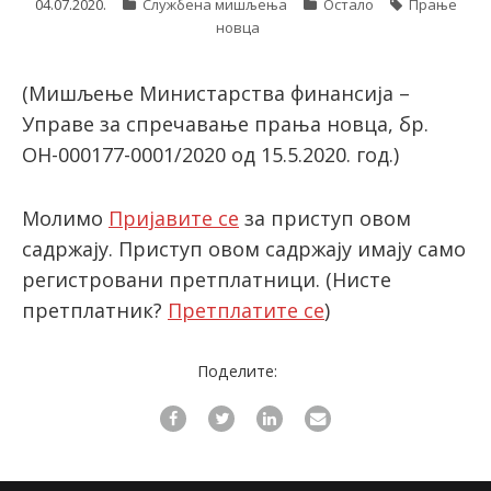
04.07.2020.
Службена мишљења
Остало
Прање
новца
latinica
(Мишљење Министарства финансија –
Управе за спречавање прања новца, бр.
ОН-000177-0001/2020 од 15.5.2020. год.)
Молимо
Пријавите се
за приступ овом
садржају. Приступ овом садржају имају само
регистровани претплатници.
(Нисте
претплатник?
Претплатите се
)
Поделите: