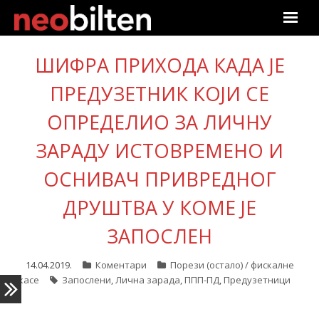
Почетна
ШИФРА ПРИХОДА КАДА ЈЕ
Претрага
ПРЕДУЗЕТНИК КОЈИ СЕ
ОПРЕДЕЛИО ЗА ЛИЧНУ
Актуелно
ЗАРАДУ ИСТОВРЕМЕНО И
Подаци
ОСНИВАЧ ПРИВРЕДНОГ
Линкови
ДРУШТВА У КОМЕ ЈЕ
О нама
ЗАПОСЛЕН
Претплата
14.04.2019.
Коментари
Порези (остало) / фискалне
касе
Запослени
,
Лична зарада
,
ППП-ПД
,
Предузетници
Пријава