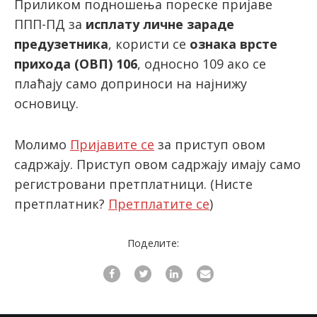
Приликом подношења пореске пријаве
ППП-ПД за
исплату личне зараде
предузетника
, користи се
ознака врсте
latinica
прихода (ОВП) 106
, односно 109 ако се
плаћају само доприноси на најнижу
основицу.
Молимо
Пријавите се
за приступ овом
садржају. Приступ овом садржају имају само
регистровани претплатници.
(Нисте
претплатник?
Претплатите се
)
Поделите: