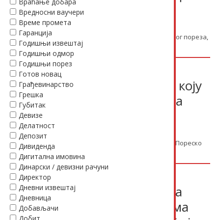
Враћање добара
нама
Вредносни ваучери
Време промета
13.07.2026.
Питања
Порез на додату
Гаранција
вредност
Грешка
,
еФактуре
,
Одбитак претходног пореза
,
Годишњи извештај
СЕФ
,
Сторно
Годишњи одмор
Годишњи порез
Да ли се врши сразмерни
Готов новац
порески одбитак за камату коју
Грађевинарство
Грешка
банка исплаћује на орочена
Губитак
динарска средства
Девизе
Делатност
13.07.2026.
Питања
Порез на додату
Депозит
вредност
Камата
,
Одбитак претходног пореза
,
Пореско
Дивиденда
ослобођење
Дигитална имовина
Динарски / девизни рачуни
Мањак за који је утврђена
Директор
одговорност физичког лица
Дневни извештај
Дневница
представља приход који има
Добављачи
Добит