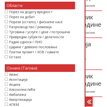
Области
18.07.2026.
Прописи
Остало
Службени гласник
Порез на додату вредност
Објављен „Службени гласник
latinica
Порез на добит
Порези (остало) / фискалне касе
РС“ број 65 од 15.7.2026. године
Рачуноводство / ревизија
Трговина / услуге / цене / потрошачи
16.07.2026.
Прописи
Остало
Службени гласник
Привредни субјекти / делатности
еОтпремнице – нова верзија
Радни односи / ПИО
Царине / девизно пословање
1.6.1
Платни промет / ХОВ / камате
Остало
16.07.2026.
Коментари
Привредни субјекти /
делатности
еОтпремнице
Ознаке (Тагови)
Објављен „Службени гласник
Аванс
Аконтација
РС“ број 64 од 14.7.2026. године
Акциза
Алкохолна пића
14.07.2026.
Прописи
Остало
Службени гласник
Амбалажа
Амортизација
Корисничко упутство за СЕФ
АПКМ