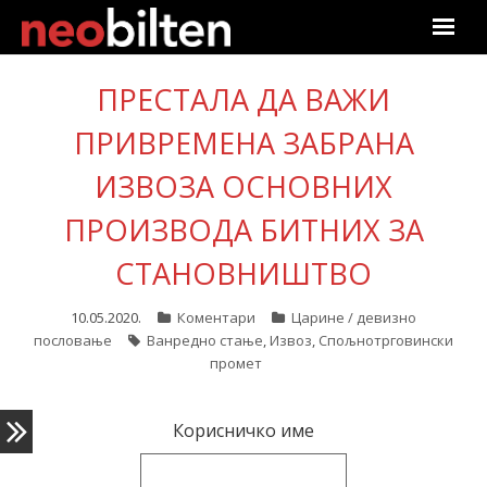
Почетна
ПРЕСТАЛА ДА ВАЖИ
Претрага
ПРИВРЕМЕНА ЗАБРАНА
ИЗВОЗА ОСНОВНИХ
Актуелно
ПРОИЗВОДА БИТНИХ ЗА
Подаци
СТАНОВНИШТВО
Линкови
10.05.2020.
Коментари
Царине / девизно
пословање
Ванредно стање
,
Извоз
,
Спољнотрговински
О нама
промет
Претплата
Корисничко име
Пријава