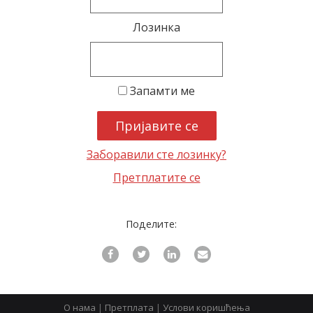
Лозинка
latinica
Запамти ме
Заборавили сте лозинку?
Претплатите се
Поделите:
О нама
|
Претплата
|
Услови коришћења