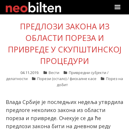
Почетна
ПРЕДЛОЗИ ЗАКОНА ИЗ
Претрага
ОБЛАСТИ ПОРЕЗА И
ПРИВРЕДЕ У СКУПШТИНСКОЈ
Актуелно
ПРОЦЕДУРИ
Подаци
04.11.2019.
Вести
Привредни субјекти /
Линкови
делатности
Порези (остало) / фискалне касе
Порез на
добит
О нама
Влада Србије је последњих недеља утврдила
Претплата
предлоге неколико закона из области
пореза и привреде. Очекује се да ће
Пријава
предлози закона бити на дневном реду