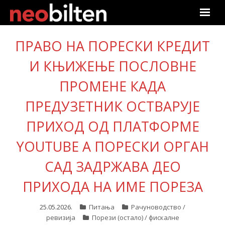
Почетна
ПРАВО НА ПОРЕСКИ КРЕДИТ
Претрага
И КЊИЖЕЊЕ ПОСЛОВНЕ
ПРОМЕНЕ КАДА
Актуелно
ПРЕДУЗЕТНИК ОСТВАРУЈЕ
Подаци
ПРИХОД ОД ПЛАТФОРМЕ
Линкови
YOUTUBE А ПОРЕСКИ ОРГАН
О нама
САД ЗАДРЖАВА ДЕО
ПРИХОДА НА ИМЕ ПОРЕЗА
Претплата
25.05.2026.
Питања
Рачуноводство /
Пријава
ревизија
Порези (остало) / фискалне