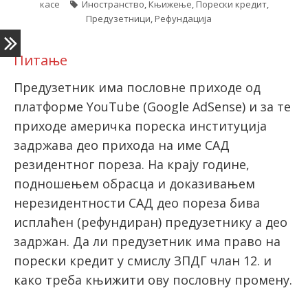
касе
Иностранство
,
Књижење
,
Порески кредит
,
Предузетници
,
Рефундација
latinica
Питање
Предузетник има пословне приходе од
платформе YouTube (Google AdSense) и за те
приходе америчка пореска институција
задржава део прихода на име САД
резидентног пореза. На крају године,
подношењем обрасца и доказивањем
нерезидентности САД део пореза бива
исплаћен (рефундиран) предузетнику а део
задржан. Да ли предузетник има право на
порески кредит у смислу ЗПДГ члан 12. и
како треба књижити ову пословну промену.