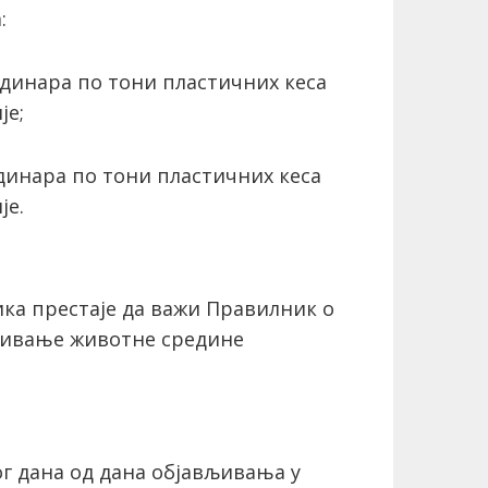
:
6 динара по тони пластичних кеса
је;
4 динара по тони пластичних кеса
је.
ка престаје да важи Правилник о
ђивање животне средине
ог дана од дана објављивања у