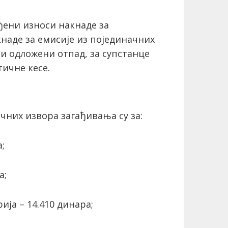
ђени износи накнаде за
кнаде за емисије из појединачних
и одложени отпад, за супстанце
тичне кесе.
чних извора загађивања су за:
;
а;
ија – 14.410 динара;