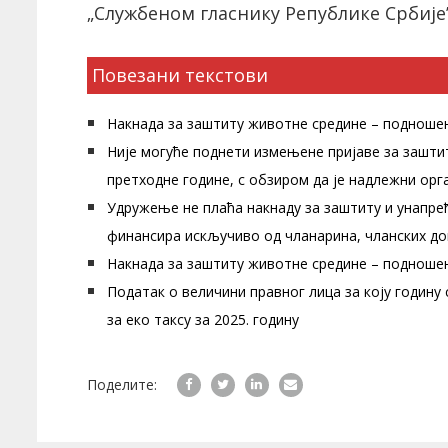
„Службеном гласнику Републике Србије”
Повезани текстови
Накнада за заштиту животне средине – подношењ
Није могуће поднети измењене пријаве за зашти
претходне године, с обзиром да је надлежни ор
Удружење не плаћа накнаду за заштиту и унапре
финансира искључиво од чланарина, чланских доп
Накнада за заштиту животне средине – подношењ
Податак о величини правног лица за коју годин
за еко таксу за 2025. годину
Поделите: