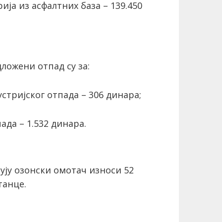
ија из асфалтних база – 139.450
ложени отпад су за:
стријског отпада – 306 динара;
ада – 1.532 динара.
ују озонски омотач износи 52
танце.