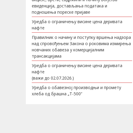
евиденција, достављања података и
подношења пореске пријаве
Уредба о ограничењу висине цена деривата
нафте
Правилник о начину и поступку вршења надзора
над спровођењем Закона о роковима измирења
новчаних обавеза у комерцијалним
трансакцијама
Уредба о ограничењу висине цена деривата
нафте
(важи до 02.07.2026.)
Уредба о обавезној производњи и промету
хлеба од брашна „Т-500“