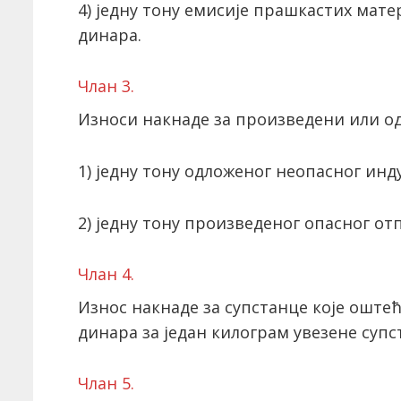
4) једну тону емисије прашкастих матер
динара.
Члан 3.
Износи накнаде за произведени или од
1) једну тону одложеног неопасног инду
2) једну тону произведеног опасног отп
Члан 4.
Износ накнаде за супстанце које оштећ
динара за један килограм увезене супс
Члан 5.