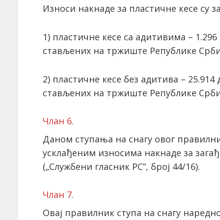
Износи накнаде за пластичне кесе су за
1) пластичне кесе са адитивима – 1.29
стављених на тржиште Републике Срби
2) пластичне кесе без адитива – 25.91
стављених на тржиште Републике Срби
Члан 6.
Даном ступања на снагу овог правилни
усклађеним износима накнаде за зага
(„Службени гласник РС”, број 44/16).
Члан 7.
Овај правилник ступа на снагу наредн