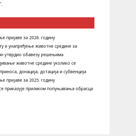
.
е пријаве за 2026. годину
ту и унапређење животне средине за
ган утврдио обавезу решењима
ђивање животне средине уколико се
риноса, донација, дотација и субвенција
е пријаве за 2025. годину
у се приказује приликом попуњавања обрасца