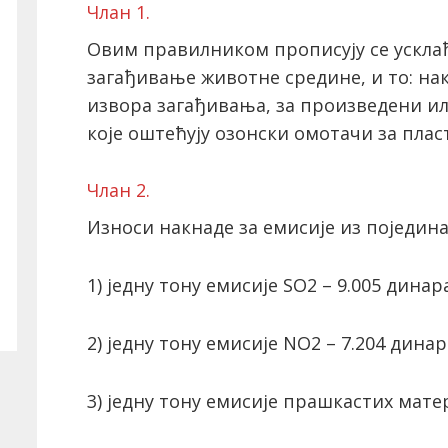
Члан 1.
Овим правилником прописују се ускла
загађивање животне средине, и то: на
извора загађивања, за произведени ил
које оштећују озонски омотачи за плас
Члан 2.
Износи накнаде за емисије из поједина
1) једну тону емисије SO2 – 9.005 динара
2) једну тону емисије NO2 – 7.204 динар
3) једну тону емисије прашкастих матер