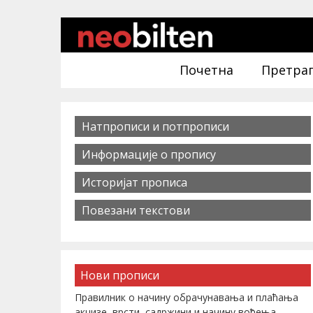
Почетна
Претра
Натпрописи и потпрописи
Информације о пропису
Историјат прописа
Повезани текстови
Нови прописи
Правилник о начину обрачунавања и плаћања
акцизе, врсти, садржини и начину вођења