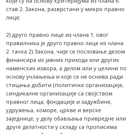
који су на основу критеријума из члана 6.
став 2. Закона, разврстани у микро правно
лице;
2) друго правно лице из члана 1. овог
правилника је друго правно лице из члана
2. тачка 2) Закона, чије се пословање делом
финансира из јавних прихода или других
наменских извора, а делом или у целини по
основу учлањења и које се не оснива ради
стицања добити (политичке организације,
синдикалне организације са својством
правног лица, фондације и задужбине,
удружења, коморе, цркве и верске
заједнице, у делу обављања привредне или
друге делатности у складу са прописима