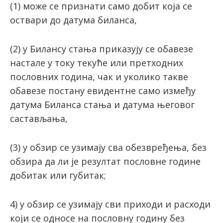
(1) може се признати само добит која се
оствари до датума биланса,
(2) у Билансу стања приказују се обавезе
настале у току текуће или претходних
пословних година, чак и уколико такве
обавезе постану евидентне само између
датума Биланса стања и датума његовог
састављања,
(3) у обзир се узимају сва обезвређења, без
обзира да ли је резултат пословне године
добитак или губитак;
4) у обзир се узимају сви приходи и расходи
који се односе на пословну годину без