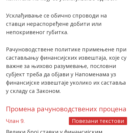
Усклађивање се обично спроводи на
ставци нераспоређене добити или
непокривеног губитка.
Рачуноводствене политике примењене при
састављању финансијских извештаја, које су
важне за њихово разумевање, пословни
субјект треба да објави у Напоменама уз
финансијске извештаје уколико их саставља
у складу са Законом.
Промена рачуноводствених процена
Члан 9.
Повезани текстови
Велики број ставки у финансијским