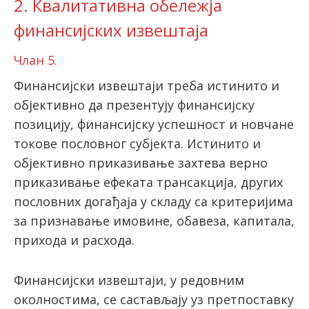
2. Квалитативна обележја
финансијских извештаја
Члан 5.
Финансијски извештаји треба истинито и
објективно да презентују финансијску
позицију, финансијску успешност и новчане
токове пословног субјекта. Истинито и
објективно приказивање захтева верно
приказивање ефеката трансакција, других
пословних догађаја у складу са критеријима
за признавање имовине, обавеза, капитала,
прихода и расхода.
Финансијски извештаји, у редовним
околностима, се састављају уз претпоставку