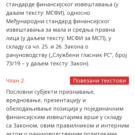
стандарде финансијског извештавања (у
даљем тексту: МСФИ), односно
Међународни стандард финансијског
извештавања за мала и средња правна
лица (у даљем тексту: МСФИ за МСП), у
складу са чл. 25. и 26. Закона о
рачуноводству („Службени гласник РС”, брoj
73/19 – у даљем тексту: Закон).
Члан 2.
Повезани текстови
Пословни субјекти признавање,
вредновање, презентацију и
обелодањивање позиција у појединачним
финансијским извештајима врше у складу
са Законом, овим правилником и интерним
актом о рачуноводственим политикама.