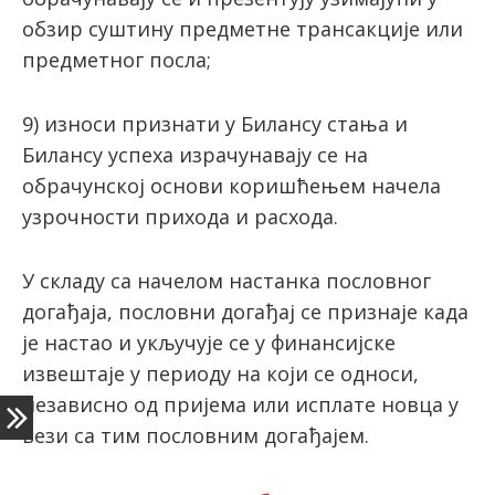
обзир суштину предметне трансакције или
предметног посла;
9) износи признати у Билансу стања и
Билансу успеха израчунавају се на
обрачунској основи коришћењем начела
узрочности прихода и расхода.
У складу са начелом настанка пословног
догађаја, пословни догађај се признаје када
је настао и укључује се у финансијске
извештаје у периоду на који се односи,
независно од пријема или исплате новца у
вези са тим пословним догађајем.