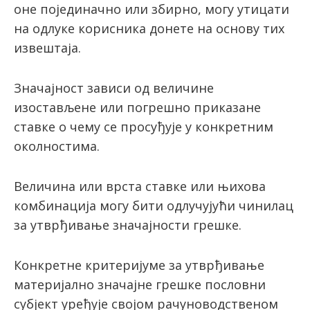
оне појединачно или збирно, могу утицати
на одлуке корисника донете на основу тих
извештаја.
Значајност зависи од величине
изостављене или погрешно приказане
ставке о чему се просуђује у конкретним
околностима.
Величина или врста ставке или њихова
комбинација могу бити одлучујући чинилац
за утврђивање значајности грешке.
Конкретне критеријуме за утврђивање
материјално значајне грешке пословни
субјект уређује својом рачуноводственом