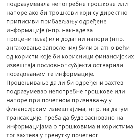
подразумевала непотребне трошкове или
напоре ако би трошкови који су директно
приписиви прибављању одређене
информације (нпр. накнаде за
проценитеља) или додатни напори (нпр.
ангажовање запослених) били знатно већи
од користи које би корисници финансијских
извештаја пословног субјекта остварили
поседовањем те информације.
Процењивање да ли би одређени захтев
подразумевао непотребне трошкове или
напоре при почетном признавању у
финансијским извештајима, нпр. на датум
трансакције, треба да буде засновано на
информацијама о трошковима и користима
тог захтева у тренутку почетног