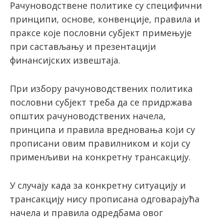
Рачуноводствене политике су специфични
принципи, основе, конвенције, правила и
праксе које пословни субјект примењује
при састављању и презентацији
финансијских извештаја.
При избору рачуноводствених политика
пословни субјект треба да се придржава
општих рачуноводствених начела,
принципа и правила вредновања који су
прописани овим правилником и који су
применљиви на конкретну трансакцију.
У случају када за конкретну ситуацију и
трансакцију нису прописана одговарајућа
начела и правила одредбама овог