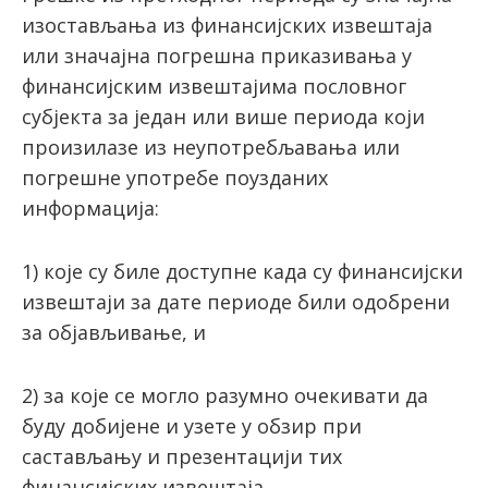
изостављања из финансијских извештаја
или значајна погрешна приказивања у
финансијским извештајима пословног
субјекта за један или више периода који
произилазе из неупотребљавања или
погрешне употребе поузданих
информација:
1) које су биле доступне када су финансијски
извештаји за дате периоде били одобрени
за објављивање, и
2) за које се могло разумно очекивати да
буду добијене и узете у обзир при
састављању и презентацији тих
финансијских извештаја.