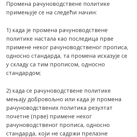
Промена рачуноводствене политике
примењује се на следећи начин:
1) када је промена рачуноводствене
политике настала као последица прве
примене неког рачуноводственог прописа,
односно стандарда, та промена исказује се
у складу са тим прописом, односно
стандардом;
2) када се рачуноводствене политике
мењају добровољно или када је промена
рачуноводствених политика резултат
почетне (прве) примене неког
рачуноводственог прописа, односно
стандарда, који не садржи прелазне