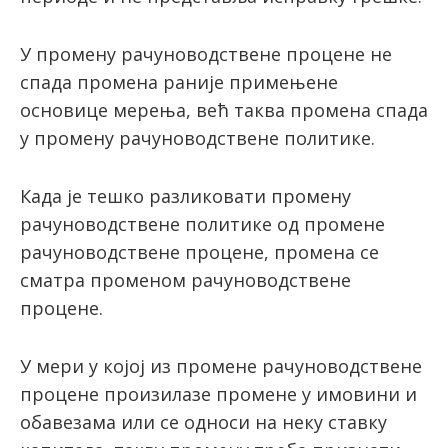
У промену рачуноводствене процене не
спада промена раније примењене
основице мерења, већ таква промена спада
у промену рачуноводствене политике.
Када је тешко разликовати промену
рачуноводствене политике од промене
рачуноводствене процене, промена се
сматра променом рачуноводствене
процене.
У мери у којој из промене рачуноводствене
процене произилазе промене у имовини и
обавезама или се односи на неку ставку