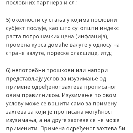
пословних партнера и сл.;
5) околности су стања у којима пословни
субјект послује, као што су: општи индекс
раста потрошачких цена (инфлација),
промена курса домаће валуте у односу на
стране валуте, пореске олакшице, итд.;
6) непотребни трошкови или напори
представљају услов за изузимање од
примене одређеног захтева прописаног
овим правилником. Изузимање по овом
услову може се вршити само за примену
захтева за који је прописана могућност
изузимања, а на друге захтеве се не може
применити. Примена одређеног захтева би