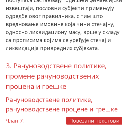
поступака састављају годишњи финансијски
извештаји, пословни субјекти примењују
одредбе овог правилника, с тим што
вредновање имовине која чини стечајну,
односно ликвидациону масу, врше у складу
са прописима којима се уређује стечај и
ликвидација привредних субјеката.
3. Рачуноводствене политике,
промене рачуноводствених
процена и грешке
Рачуноводствене политике,
рачуноводствене процене и грешке
Члан 7.
Повезани текстови