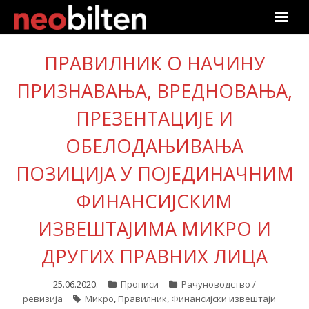
Почетна
ПРАВИЛНИК О НАЧИНУ
ПРИЗНАВАЊА, ВРЕДНОВАЊА,
Претрага
ПРЕЗЕНТАЦИЈЕ И
Актуелно
ОБЕЛОДАЊИВАЊА
Подаци
ПОЗИЦИЈА У ПОЈЕДИНАЧНИМ
Линкови
ФИНАНСИЈСКИМ
О нама
ИЗВЕШТАЈИМА МИКРО И
ДРУГИХ ПРАВНИХ ЛИЦА
Претплата
25.06.2020.
Прописи
Рачуноводство /
Пријава
ревизија
Микро
,
Правилник
,
Финансијски извештаји