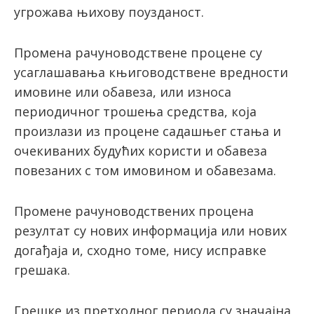
угрожава њихову поузданост.
Промена рачуноводствене процене су
усаглашавања књиговодствене вредности
имовине или обавеза, или износа
периодичног трошења средства, која
произлази из процене садашњег стања и
очекиваних будућих користи и обавеза
повезаних с том имовином и обавезама.
Промене рачуноводствених процена
резултат су нових информација или нових
догађаја и, сходно томе, нису исправке
грешака.
Грешке из претходног периода су значајна