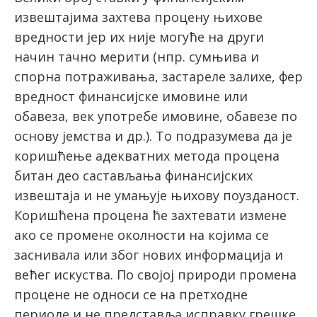
извештајима захтева процену њихове
вредности јер их није могуће на други
начин тачно мерити (нпр. сумњива и
спорна потраживања, застареле залихе, фер
вредност финансијске имовине или
обавеза, век употребе имовине, обавезе по
основу јемства и др.). То подразумева да је
коришћење адекватних метода процена
битан део састављања финансијских
извештаја и не умањује њихову поузданост.
Коришћена процена ће захтевати измене
ако се промене околности на којима се
заснивала или због нових информација и
већег искуства. По својој природи промена
процене не односи се на претходне
периоде и не представља исправку грешке.