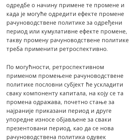
одредбе о начину примене те промене и
када је могуће одредити ефекте промене
рачуноводствене политике за одређени
период или кумулативне ефекте промене,
такву промену рачуноводствене политике
треба применити ретроспективно.
По могућности, ретроспективном
применом промењене рачуноводствене
политике пословни субјект ће ускладити
сваку компоненту капитала, на коју се та
промена одражава, почетно стање за
најраније приказани период и друге
упоредне износе објављене за сваки
презентовани период, као да се нова
рачуноводствена политика одувек