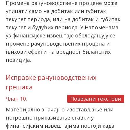
Промена рачуноводствене процене може
утицати само на добитак или губитак
текућег периода, или на добитак и губитак
текућег и будућих периода. У Напоменама
уз финансијске извештаје обелодањују се
промене рачуноводствених процена и
њихови ефекти на вредност билансних
позиција.
Исправке рачуноводствених
грешака
Члан 10.
Повезани текстови
Материјално значајно изостављање или
погрешно приказивање ставки у
финансијским извештајима постоји када