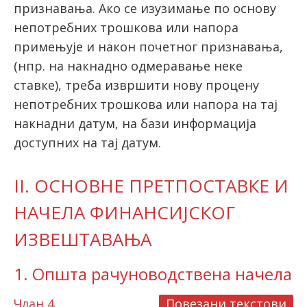
признавања. Ако се изузимање по основу
непотребних трошкова или напора
примењује и након почетног признавања,
(нпр. на накнадно одмеравање неке
ставке), треба извршити нову процену
непотребних трошкова или напора на тај
накнадни датум, на бази информација
доступних на тај датум.
II. ОСНОВНЕ ПРЕТПОСТАВКЕ И
НАЧЕЛА ФИНАНСИЈСКОГ
ИЗВЕШТАВАЊА
1. Општа рачуноводствена начела
Члан 4.
Повезани текстови