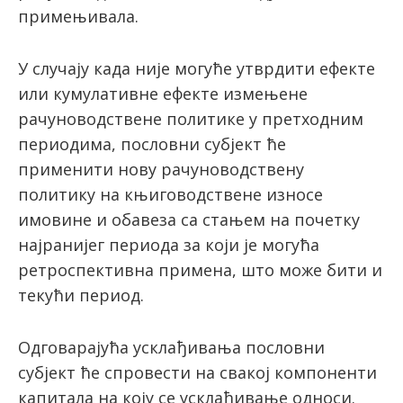
примењивала.
У случају када није могуће утврдити ефекте
или кумулативне ефекте измењене
рачуноводствене политике у претходним
периодима, пословни субјект ће
применити нову рачуноводствену
политику на књиговодствене износе
имовине и обавеза са стањем на почетку
најранијег периода за који је могућа
ретроспективна примена, што може бити и
текући период.
Одговарајућа усклађивања пословни
субјект ће спровести на свакој компоненти
капитала на коју се усклађивање односи.