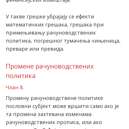
У такве грешке убрајају се ефекти
математичких грешака, грешака при
примењивању рачуноводствених
политика, погрешног тумачења чињеница,
преваре или превида.
Промене рачуноводствених
политика
Члан 8.
Промену рачуноводствене политике
пословни субјект може вршити само ако је
та промена захтевана изменама
рачуноводствених прописа, или ако