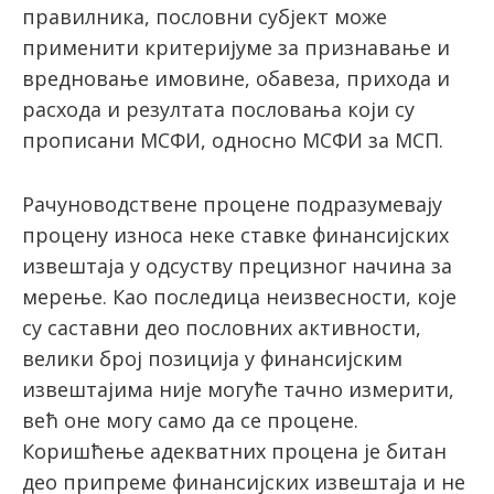
правилника, пословни субјект може
применити критеријуме за признавање и
вредновање имовине, обавеза, прихода и
расхода и резултата пословања који су
прописани МСФИ, односно МСФИ за МСП.
Рачуноводствене процене подразумевају
процену износа неке ставке финансијских
извештаја у одсуству прецизног начина за
мерење. Као последица неизвесности, које
су саставни део пословних активности,
велики број позиција у финансијским
извештајима није могуће тачно измерити,
већ оне могу само да се процене.
Коришћење адекватних процена је битан
део припреме финансијских извештаја и не