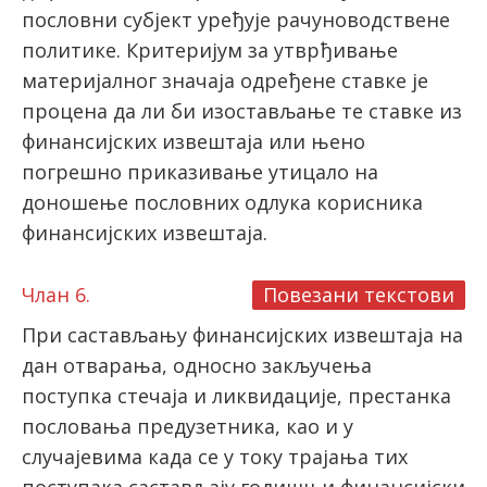
пословни субјект уређује рачуноводствене
политике. Критеријум за утврђивање
материјалног значаја одређене ставке је
процена да ли би изостављање те ставке из
финансијских извештаја или њено
погрешно приказивање утицало на
доношење пословних одлука корисника
финансијских извештаја.
Члан 6.
Повезани текстови
При састављању финансијских извештаја на
дан отварања, односно закључења
поступка стечаја и ликвидације, престанка
пословања предузетника, као и у
случајевима када се у току трајања тих