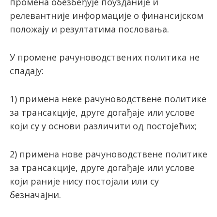
промена обезбеђује поузданије и
релевантније информације о финансијском
положају и резултатима пословања.
У промене рачуноводствених политика не
спадају:
1) примена неке рачуноводствене политике
за трансакције, друге догађаје или услове
који су у оснoви различити од постојећих;
2) примена нове рачуноводствене политике
за трансакције, друге догађаје или услове
који раније нису постојали или су
безначајни.