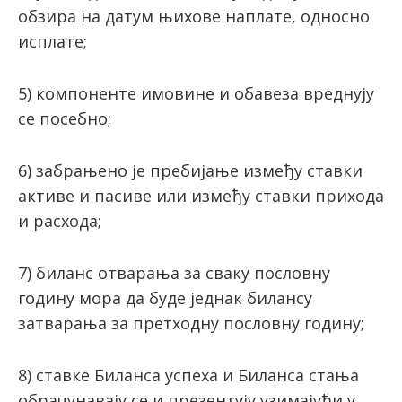
обзира на датум њихове наплате, односно
исплате;
5) компоненте имовине и обавеза вреднују
се посебно;
6) забрањено је пребијање између ставки
активе и пасиве или између ставки прихода
и расхода;
7) биланс отварања за сваку пословну
годину мора да буде једнак билансу
затварања за претходну пословну годину;
8) ставке Биланса успеха и Биланса стања
обрачунавају се и презентују узимајући у