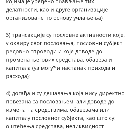
којима је уређено обављање тих
делатности, као и друге организације
организоване по основу учлањења);
3) трансакцијe су пословне активности које,
у оквиру свог пословања, пословни субјект
редовно спроводи и које доводе до
промена његових средстава, обавеза и
капитала (уз могући настанак прихода и
расхода);
4) догађаји су дешавања која нису директно
повезана са пословањем, али доводе до
измена на средствима, обавезама или
капиталу пословног субјекта, као што су:
оштећења средстава, неликвидност