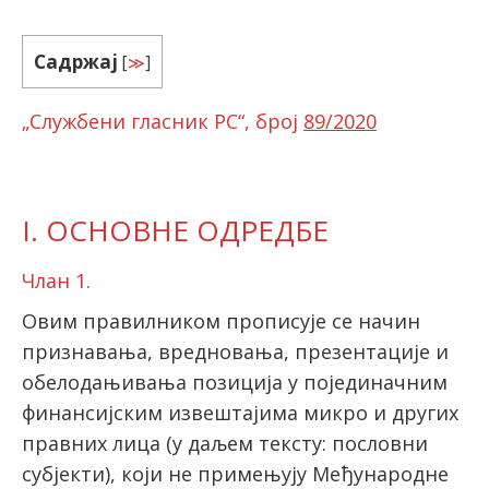
Садржај
[
≫
]
latinica
„Службени гласник РС“, број
89/2020
I. ОСНОВНЕ ОДРЕДБЕ
Члан 1.
Овим правилником прописује се начин
признавања, вредновања, презентације и
обелодањивања позиција у појединачним
финансијским извештајима микро и других
правних лица (у даљем тексту: пословни
субјекти), који не примењују Међународне