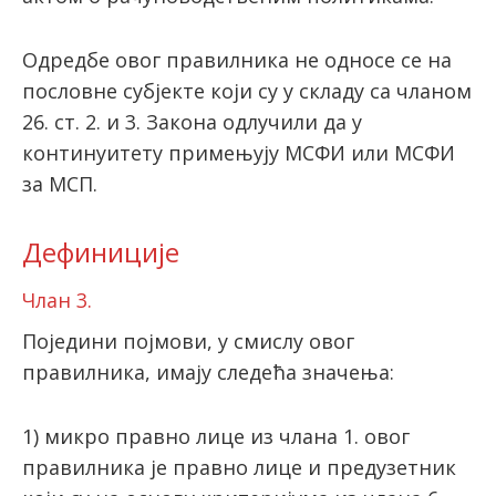
Одредбе овог правилника не односе се на
пословне субјекте који су у складу са чланом
26. ст. 2. и 3. Закона одлучили да у
континуитету примењују МСФИ или МСФИ
за МСП.
Дефиниције
Члан 3.
Поједини појмови, у смислу овог
правилника, имају следећа значења:
1) микро правно лице из члана 1. овог
правилника је правно лице и предузетник