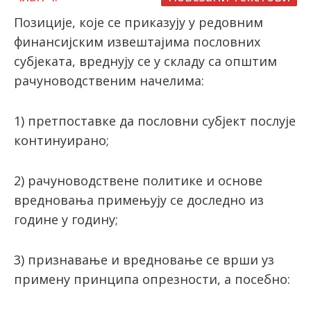
Позиције, које се приказују у редовним
финансијским извештајима пословних
субјеката, вреднују се у складу са општим
рачуноводственим начелима:
1) претпоставке да пословни субјект послује
континуирано;
2) рачуноводствене политике и основе
вредновања примењују се доследно из
године у годину;
3) признавање и вредновање се врши уз
примену принципа опрезности, а посебно: