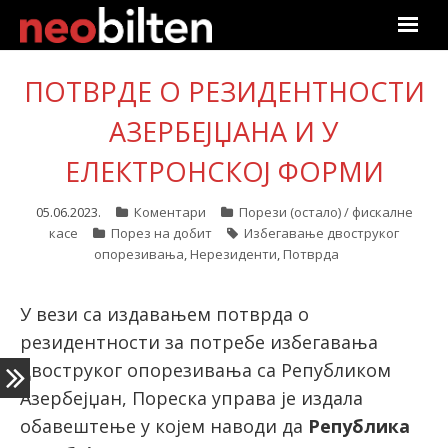
Почетна
ПОТВРДЕ О РЕЗИДЕНТНОСТИ
Претрага
АЗЕРБЕЈЏАНА И У
ЕЛЕКТРОНСКОЈ ФОРМИ
Актуелно
05.06.2023.
Коментари
Порези (остало) / фискалне
Подаци
касе
Порез на добит
Избегавање двоструког
опорезивања
,
Нерезиденти
,
Потврда
Линкови
У вези са издавањем потврда о
О нама
резидентности за потребе избегавања
двоструког опорезивања са Републиком
Претплата
Азербејџан, Пореска управа је издала
Пријава
обавештење у којем наводи да
Република