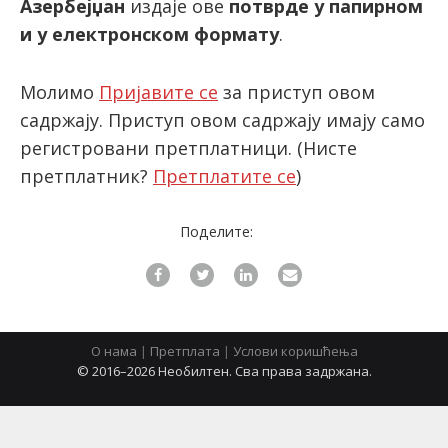
Азербејџан
издаје ове
потврде
у папирном
и у електронском формату
.
latinica
Молимо
Пријавите се
за приступ овом
садржају. Приступ овом садржају имају само
регистровани претплатници.
(Нисте
претплатник?
Претплатите се
)
Поделите:
О нама
|
Претплата
|
Услови коришћења
© 2016–2026 Необилтен. Сва права задржана.