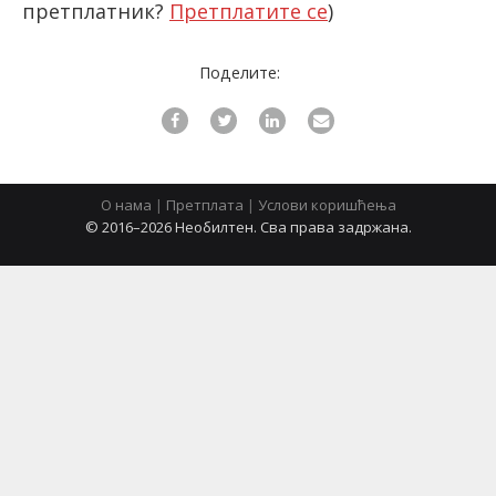
претплатник?
Претплатите се
)
Поделите:
latinica
О нама
|
Претплата
|
Услови коришћења
© 2016–2026 Необилтен. Сва права задржана.