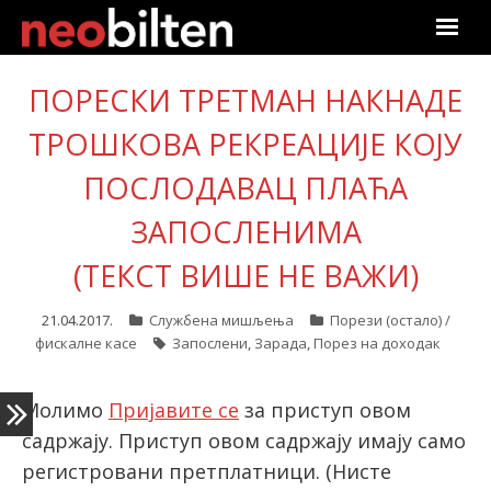
Почетна
ПОРЕСКИ ТРЕТМАН НАКНАДЕ
ТРОШКОВА РЕКРЕАЦИЈЕ КОЈУ
Претрага
ПОСЛОДАВАЦ ПЛАЋА
Актуелно
ЗАПОСЛЕНИМА
Подаци
(ТЕКСТ ВИШЕ НЕ ВАЖИ)
Линкови
21.04.2017.
Службена мишљења
Порези (остало) /
фискалне касе
Запослени
,
Зарада
,
Порез на доходак
О нама
Претплата
Молимо
Пријавите се
за приступ овом
садржају. Приступ овом садржају имају само
Пријава
регистровани претплатници.
(Нисте