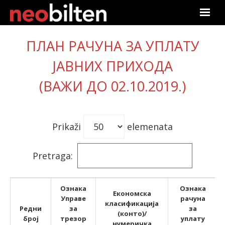
Почетна
ПЛАН РАЧУНА ЗА УПЛАТУ
Претрага
ЈАВНИХ ПРИХОДА
(ВАЖИ ДО 02.10.2019.)
Актуелно
Подаци
Prikaži
elemenata
Линкови
Pretraga:
О нама
Претплата
Ознака
Ознака
Економска
Управе
рачуна
класификација
Редни
за
за
Пријава
(конто)/
број
трезор
уплату
нумеричка