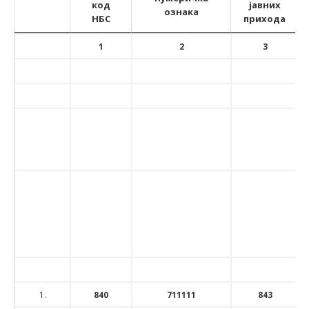
код
јавних
ознака
НБС
прихода
Редни
Ознака
Економска
Ознака
latinica
1
2
3
број
Управе
класификација
рачуна
за
(конто)/
за
трезор
нумеричка
уплату
код
ознака
јавних
НБС
прихода
1.
840
711111
843