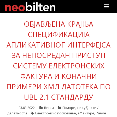
Почетна
ОБЈАВЉЕНА КРАЈЊА
Претрага
СПЕЦИФИКАЦИЈА
АПЛИКАТИВНОГ ИНТЕРФЕЈСА
Актуелно
ЗА НЕПОСРЕДАН ПРИСТУП
Подаци
СИСТЕМУ ЕЛЕКТРОНСКИХ
Линкови
ФАКТУРА И КОНАЧНИ
О нама
ПРИМЕРИ XМЛ ДАТОТЕКА ПО
UBL 2.1 СТАНДАРДУ
Претплата
03.03.2022.
Вести
Привредни субјекти /
Пријава
делатности
Електронско пословање
,
еФактуре
,
Рачун