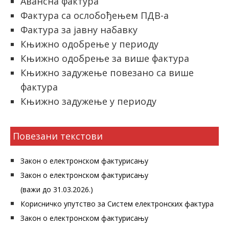
Авансна фактура
Фактура са ослобођењем ПДВ-а
Фактура за јавну набавку
Књижно одобрење у периоду
Књижно одобрење за више фактура
Књижно задужење повезано са више
фактура
Књижно задужење у периоду
Повезани текстови
Закон о електронском фактурисању
Закон о електронском фактурисању
(важи до 31.03.2026.)
Корисничко упутство за Систем електронских фактура
Закон о електронском фактурисању