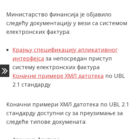
Министарство финансија је објавило
latinica
следећу документацију у вези са системом
електронских фактура:
Крајњу спецификацију апликативног
интерфејса
за непосредан приступ
систему електронских фактура
Коначне примере XМЛ датотека
по UBL
2.1 стандарду
Коначни примери XМЛ датотека по UBL 2.1
стандарду доступни су за преузимање за
следеће типове докумената: