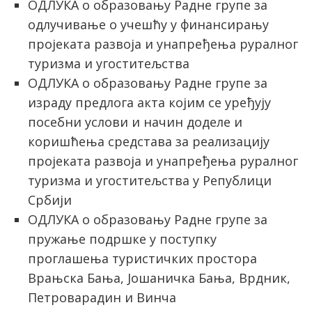
ОДЛУКА о образовању Радне групе за
одлучивање о учешћу у финансирању
пројеката развоја и унапређења руралног
туризма и угоститељства
ОДЛУКА о образовању Радне групе за
израду предлога акта којим се уређују
посебни услови и начин доделе и
коришћења средстава за реализацију
пројеката развоја и унапређења руралног
туризма и угоститељства у Републици
Србији
ОДЛУКА о образовању Радне групе за
пружање подршке у поступку
проглашења туристичких простора
Врањска Бања, Јошаничка Бања, Врдник,
Петроварадин и Винча