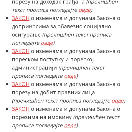
порезу на доходак грађана
(пречишћен
текст прописа погледајте
овде
)
ЗАКОН
о изменама и допунама Закона о
latinica
доприносима за обавезно социјално
осигурање
(пречишћен текст прописа
погледајте
овде
)
ЗАКОН
о изменама и допунама Закона о
пореском поступку и пореској
администрацији
(пречишћен текст
прописа погледајте
овде
)
ЗАКОН
о изменама и допунама Закона о
порезу на добит правних лица
(пречишћен текст прописа погледајте
овде
)
ЗАКОН
о изменама и допунама Закона о
порезима на имовину
(пречишћен текст
прописа погледајте
овде
)