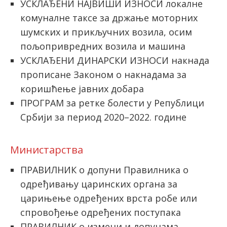
УСКЛАЂЕНИ НАЈВИШИ ИЗНОСИ локалне
комуналне таксе за држање моторних
шумских и прикључних возила, осим
пољопривредних возила и машина
УСКЛАЂЕНИ ДИНАРСКИ ИЗНОСИ накнада
прописане Законом о накнадама за
коришћење јавних добара
ПРОГРАМ за ретке болести у Републици
Србији за период 2020–2022. године
Министарствa
ПРАВИЛНИК о допуни Правилника о
одређивању царинских органа за
царињење одређених врста робе или
спровођење одређених поступака
ПРАВИЛНИК о измени и допунама