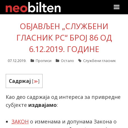
Почетна
ОБЈАВЉЕН „СЛУЖБЕНИ
Претрага
ГЛАСНИК РС“ БРОЈ 86 ОД
6.12.2019. ГОДИНЕ
Актуелно
07.12.2019.
Прописи
Остало
Службени гласник
Подаци
Линкови
Садржај
[
≫
]
О нама
Као део садржаја од интереса за привредне
субјекте
издвајамо
:
Претплата
Пријава
ЗАКОН
о изменама и допунама Закона о