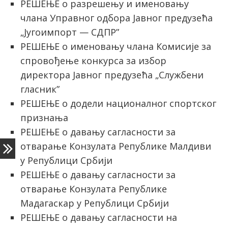
РЕШЕЊЕ о разрешењу и именовању
члана Управног одбора Јавног предузећа
„Југоимпорт — СДПР”
РЕШЕЊЕ о именовању члана Комисије за
спровођење конкурса за избор
директора Јавног предузећа „Службени
гласник”
РЕШЕЊЕ о додели националног спортског
признања
РЕШЕЊЕ о давању сагласности за
отварање Конзулата Републике Малдиви
у Републици Србији
РЕШЕЊЕ о давању сагласности за
отварање Конзулата Републике
Мадагаскар у Републици Србији
РЕШЕЊЕ о давању сагласности на