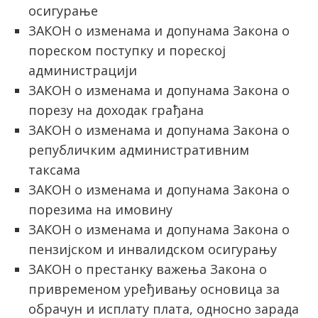
осигурање
ЗАКОН о изменама и допунама Закона о
пореском поступку и пореској
администрацији
ЗАКОН о изменама и допунама Закона о
порезу на доходак грађана
ЗАКОН о изменама и допунама Закона о
републичким административним
таксама
ЗАКОН о изменама и допунама Закона о
порезима на имовину
ЗАКОН о изменама и допунама Закона о
пензијском и инвалидском осигурању
ЗАКОН о престанку важења Закона о
привременом уређивању основица за
обрачун и исплату плата, односно зарада