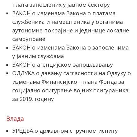
плата запослених у јавном сектору
ЗАКОН о изменама Закона о платама
службеника и намештеника у органима
аутономне покрајине и јединице локалне
самоуправе
ЗАКОН о изменама Закона о запосленима
у јавним службама
ЗАКОН o агенцијском запошљавању
ОДЛУКА о давању сагласности на Одлуку о
изменама Финансијског плана Фонда за
социјално осигурање војних осигураника
за 2019. годину
Влада
УРЕДБА о државном стручном испиту