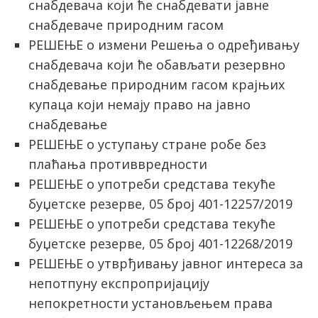
снабдевача који ће снабдевати јавне
снабдеваче природним гасом
РЕШЕЊЕ о измени Решења о одређивању
снабдевача који ће обављати резервно
снабдевање природним гасом крајњих
купаца који немају право на јавно
снабдевање
РЕШЕЊЕ о уступању стране робе без
плаћања противвредности
РЕШЕЊЕ о употреби средстава текуће
буџетске резерве, 05 број 401-12257/2019
РЕШЕЊЕ о употреби средстава текуће
буџетске резерве, 05 број 401-12268/2019
РЕШЕЊЕ о утврђивању јавног интереса за
непотпуну експропријацију
непокретности установљењем права