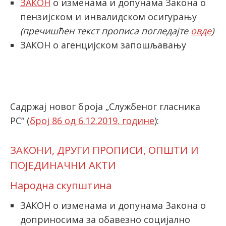
ЗАКОН
о изменама и допунама Закона о
пензијском и инвалидском осигурању
(пречишћен текст прописа погледајте
овде
)
ЗАКОН o агенцијском запошљавању
Садржај новог броја „Службеног гласника
РС“ (
број 86 од 6.12.2019. године
):
ЗАКОНИ, ДРУГИ ПРОПИСИ, ОПШТИ И
ПОЈЕДИНАЧНИ АКТИ
Народна скупштина
ЗАКОН о изменама и допунама Закона о
доприносима за обавезно социјално