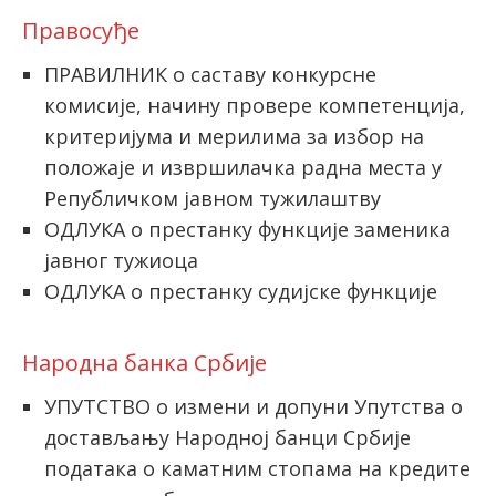
Правосуђе
ПРАВИЛНИК о саставу конкурсне
комисије, начину провере компетенција,
критеријума и мерилима за избор на
положаје и извршилачка радна места у
Републичком јавном тужилаштву
ОДЛУКА о престанку функције заменика
јавног тужиоца
ОДЛУКА о престанку судијске функције
Народна банка Србије
УПУТСТВО о измени и допуни Упутства о
достављању Народној банци Србије
података о каматним стопама на кредите