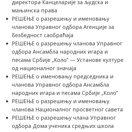
директора Канцеларије за људска и
мањинска права
РЕШЕЊЕ о разрешењу и именовању
чланова Управног одбора Агенције за
безбедност саобраћаја
РЕШЕЊЕ о разрешењу чланова Управног
одбора Ансамбла народних игара и
песама Србије „Коло” — Установе културе
од националног значаја
РЕШЕЊЕ o именовању председника и
чланова Управног одбора Ансамбла
народних игара и песама Србије „Коло”
РЕШЕЊЕ о разрешењу и именовању
чланова Националног просветног савета
РЕШЕЊЕ о разрешењу члана Управног
одбора Дома ученика средњих школа