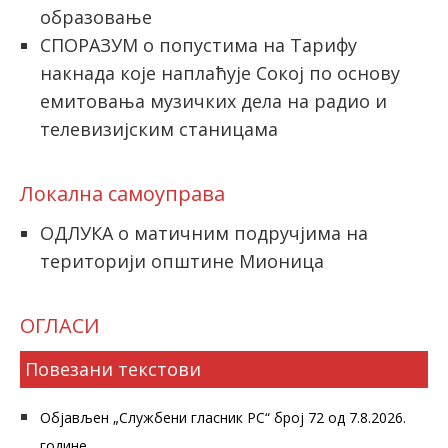
образовање
СПОРАЗУМ о попустима на Тарифу
накнада које наплаћује Сокој по основу
емитовања музичких дела на радио и
телевизијским станицама
Локална самоуправа
ОДЛУКА о матичним подручјима на
територији општине Мионица
ОГЛАСИ
Повезани текстови
Објављен „Службени гласник РС“ број 72 од 7.8.2026.
године