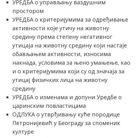
УРЕДБА о управљању ваздушним
простором
УРЕДБА о критеријумима за одређивање
активности које утичу на животну
средину према степену негативног
утицаја на животну средину који настаје
обављањем активности, износима
накнада, условима за њено умањење, као
и о критеријумима који су од значаја за
утицај физичких лица на животну
средину
УРЕДБА о изменама и допуни Уредбе о
царинским повластицама
ОДЛУКА о утврђивању куће породице
Петронијевић у Београду за споменик
културе