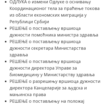
ОДЛУКА о измени Одлуке о оснивању
Координационог тела за праћење токова
из области економских миграција у
Републици Србији
РЕШЕЊЕ о постављењу вршиоца
дужности помоћника министра здравља
РЕШЕЊЕ о постављењу вршиоца
дужности секретара Министарства
здравља
РЕШЕЊЕ о постављењу вршиоца
дужности директора Управе за
биомедицину у Министарству здравља
РЕШЕЊЕ о разрешењу вршиоца дужности
директора Канцеларије за људска и
мањинска права
РЕШЕЊЕ о постављењу на положај