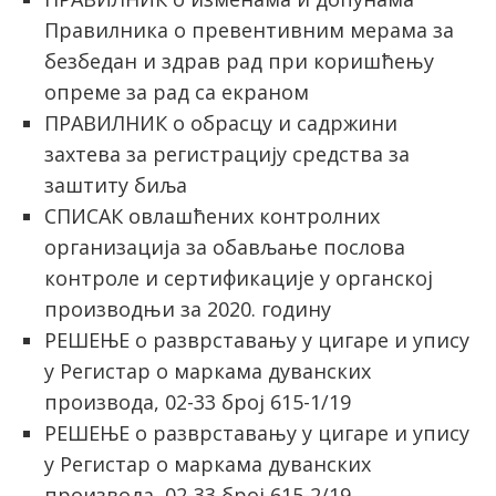
Правилника о превентивним мерама за
безбедан и здрав рад при коришћењу
опреме за рад са екраном
ПРАВИЛНИК о обрасцу и садржини
захтева за регистрацију средства за
заштиту биља
СПИСАК овлашћених контролних
организација за обављање послова
контроле и сертификације у органској
производњи за 2020. годину
РЕШЕЊЕ о разврставању у цигаре и упису
у Регистар о маркама дуванских
производа, 02-33 број 615-1/19
РЕШЕЊЕ о разврставању у цигаре и упису
у Регистар о маркама дуванских
производа, 02-33 број 615-2/19