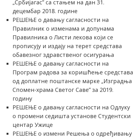
„Србијагас” са стањем на дан 31.
децембар 2018. године
РЕШЕЊЕ о давању сагласности на
Правилник о изменама и допунама
Правилника о Листи лекова који се
прописују и издају на терет средстава
обавезног здравственог осигурања
РЕШЕЊЕ о давању сагласности на
Програм радова за коришћење средстава
од доплатне поштанске марке „Изградња
Спомен-храма Светог Саве” за 2019.
годину
РЕШЕЊЕ о давању сагласности на Одлуку
о промени седишта установе Студентски
центар Ужице
РЕШЕЊЕ о измени Решења о одређивању