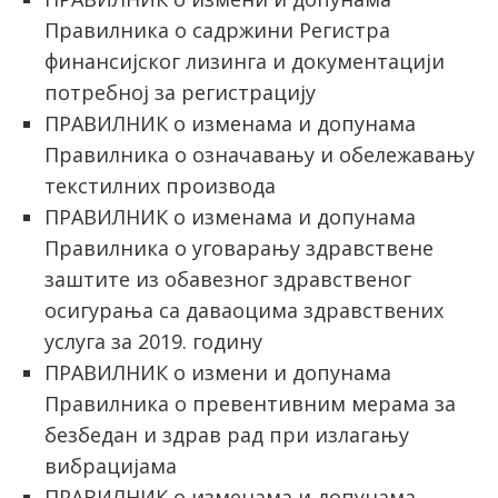
Правилника о садржини Регистра
финансијског лизинга и документацији
потребној за регистрацију
ПРАВИЛНИК о изменама и допунама
Правилника о означавању и обележавању
текстилних производа
ПРАВИЛНИК о изменама и допунама
Правилника о уговарању здравствене
заштите из обавезног здравственог
осигурања са даваоцима здравствених
услуга за 2019. годину
ПРАВИЛНИК о измени и допунама
Правилника о превентивним мерама за
безбедан и здрав рад при излагању
вибрацијама
ПРАВИЛНИК о изменама и допунама