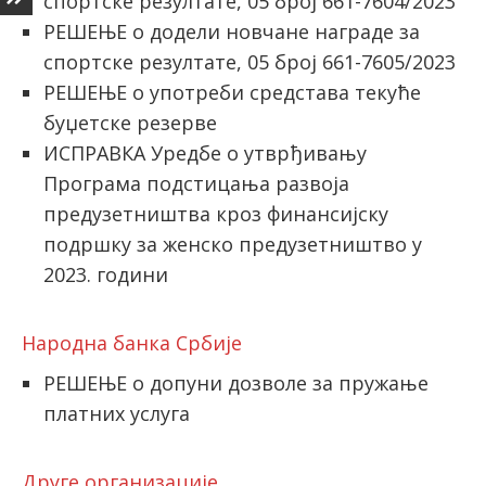
спортске резултате, 05 број 661-7604/2023
РЕШЕЊЕ о додели новчане награде за
спортске резултате, 05 број 661-7605/2023
РЕШЕЊЕ о употреби средстава тeкуће
буџетске резерве
ИСПРАВКА Уредбе о утврђивању
Програма подстицања развоја
предузетништва кроз финансијску
подршку за женско предузетништво у
2023. години
Народна банка Србије
РЕШЕЊЕ о допуни дозволе за пружање
платних услуга
Друге организације