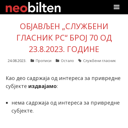
Почетна
ОБЈАВЉЕН „СЛУЖБЕНИ
Претрага
ГЛАСНИК РС“ БРОЈ 70 ОД
23.8.2023. ГОДИНЕ
Актуелно
24.08.2023.
Прописи
Остало
Службени гласник
Подаци
Линкови
Као део садржаја од интереса за привредне
субјекте
издвајамо
:
О нама
нема садржаја од интереса за привредне
Претплата
субјекте.
Пријава