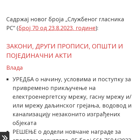
Садржај новог броја „Службеног гласника
latinica
РС“ (
број 70 од 23.8.2023. године
):
ЗАКОНИ, ДРУГИ ПРОПИСИ, ОПШТИ И
ПОЈЕДИНАЧНИ АКТИ
Влада
УРЕДБА о начину, условима и поступку за
привремено прикључење на
електроенергетску мрежу, гасну мрежу и/
или мрежу даљинског грејања, водовод и
канализацију незаконито изграђених
објеката
РЕШЕЊЕ о додели новчане награде за