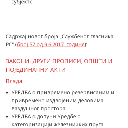
субјекте.
latinica
Садржај новог броја „Службеног гласника
РС“ (
број 57 од 9.6.2017. године
):
ЗАКОНИ, ДРУГИ ПРОПИСИ, ОПШТИ И
ПОЈЕДИНАЧНИ АКТИ
Влада
УРЕДБА о привремено резервисаним и
привремено издвојеним деловима
ваздушног простора
УРЕДБА о допуни Уредбе о
категоризацији железничких пруга