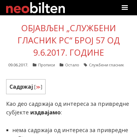
Почетна
ОБЈАВЉЕН „СЛУЖБЕНИ
Претрага
ГЛАСНИК РС“ БРОЈ 57 ОД
9.6.2017. ГОДИНЕ
Актуелно
09.06.2017.
Прописи
Остало
Службени гласник
Подаци
Линкови
Садржај
[
≫
]
О нама
Као део садржаја од интереса за привредне
субјекте
издвајамо
:
Претплата
Пријава
нема садржаја од интереса за привредне