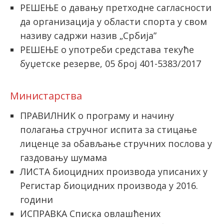
РЕШЕЊЕ о давању претходне сагласности
да организација у области спорта у свом
називу садржи назив „Србија”
РЕШЕЊЕ о употреби средстава текуће
буџетске резерве, 05 број 401-5383/2017
Министарствa
ПРАВИЛНИК о програму и начину
полагања стручног испита за стицање
лиценце за обављање стручних послова у
газдовању шумама
ЛИСТА биоцидних производа уписаних у
Регистар биоцидних производа у 2016.
години
ИСПРАВКА Списка овлашћених