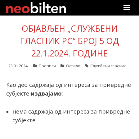
Почетна
ОБЈАВЉЕН „СЛУЖБЕНИ
Претрага
ГЛАСНИК РС“ БРОЈ 5 ОД
22.1.2024. ГОДИНЕ
Актуелно
23.01.2024.
Прописи
Остало
Службени гласник
Подаци
Линкови
Као део садржаја од интереса за привредне
субјекте
издвајамо
:
О нама
нема садржаја од интереса за привредне
Претплата
субјекте.
Пријава