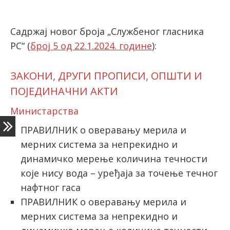
Садржај новог броја „Службеног гласника
latinica
РС“ (
број 5 од 22.1.2024. године
):
ЗАКОНИ, ДРУГИ ПРОПИСИ, ОПШТИ И
ПОЈЕДИНАЧНИ АКТИ
Министарства
ПРАВИЛНИК о оверавању мерила и
мерних система за непрекидно и
динамичко мерење количинa течности
које нису вода – уређаја за точење течног
нафтног гаса
ПРАВИЛНИК о оверавању мерила и
мерних система за непрекидно и