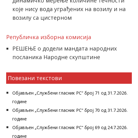
динамичко мерење количине течности
које нису вода уграђених на возилу и на
возилу са цистерном
Републичка изборна комисија
РЕШЕЊЕ о додели мандата народних
посланика Народне скупштине
Повезани текстови
Објављен „Службени гласник РС“ број 71 од 31.7.2026.
године
Објављен „Службени гласник РС“ број 70 од 31.7.2026.
године
Објављен „Службени гласник РС“ број 69 од 24.7.2026.
године