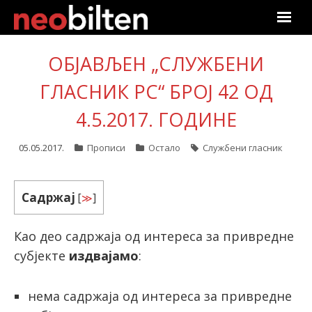
Почетна
ОБЈАВЉЕН „СЛУЖБЕНИ
Претрага
ГЛАСНИК РС“ БРОЈ 42 ОД
4.5.2017. ГОДИНЕ
Актуелно
05.05.2017.
Прописи
Остало
Службени гласник
Подаци
Линкови
Садржај
[
≫
]
О нама
Као део садржаја од интереса за привредне
субјекте
издвајамо
:
Претплата
Пријава
нема садржаја од интереса за привредне