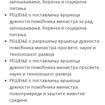
запошљавање, борачка и социјална
питања
РЕШЕЊЕ о постављењу вршиоца
дужности помоћника министра за рад,
запошљавање, борачка и социјална
питања
РЕШЕЊЕ о разрешењу вршиоца дужности
помоћника министра просвете, науке и
технолошког развоја
РЕШЕЊЕ о постављењу вршиоца
дужности помоћника министра просвете,
науке и технолошког развоја
РЕШЕЊЕ о постављењу вршиоца
дужности помоћника министра
пољопривреде и заштите животне
средине