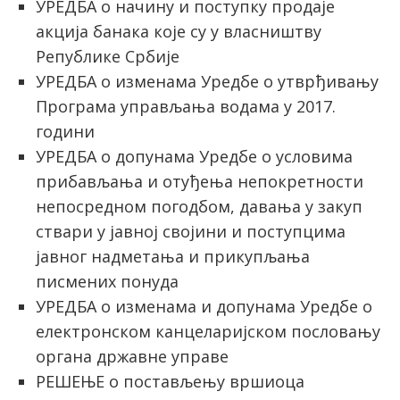
УРЕДБА о начину и поступку продаје
акција банака које су у власништву
Републике Србије
УРЕДБА о изменама Уредбе о утврђивању
Програма управљања водама у 2017.
години
УРЕДБА о допунама Уредбе о условима
прибављања и отуђења непокретности
непосредном погодбом, давања у закуп
ствари у јавној својини и поступцима
јавног надметања и прикупљања
писмених понуда
УРЕДБА о изменама и допунама Уредбе о
електронском канцеларијском пословању
органа државне управе
РЕШЕЊЕ о постављењу вршиоца