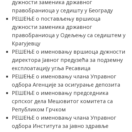
дужности заменика државног
правобраниоца у седишту у Београду
РЕШЕЊЕ о постављењу вршиоца
дужности заменика државног
правобраниоца у Одељењу са седиштем у
Крагујевцу
РЕШЕЊЕ о именовању вршиоца дужности
директора Јавног предузећа за подземну
експлоатацију угља Ресавица
РЕШЕЊЕ о именовању члана Управног
одбора Агенције за осигурање депозита
РЕШЕЊЕ о именовању председника
српског дела Мешовитог комитета са
Републиком Грчком
РЕШЕЊЕ о именовању члана Управног
одбора Института за јавно здравље