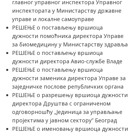
главног управног инспектора Управног
инспектората у Министарству државне
управе и локалне самоуправе
РЕШЕЊЕ о постављењу вршиоца
дужности помоћника директора Управе
за биомедицину у Министарству здравља
РЕШЕЊЕ о постављењу вршиоца
дужности директора Авио-службе Владе
РЕШЕЊЕ о постављењу вршиоца
дужности заменика директора Управе за
заједничке послове републичких органа
РЕШЕЊЕ о разрешењу вршиоца дужности
директора Друштва с ограниченом
одговорношћу „Јединица за управљање
пројектима у јавном сектору” Београд
РЕШЕЊЕ о именовању вршиоца дужности