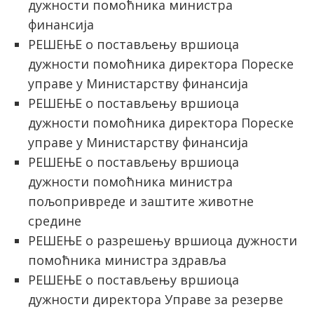
дужности помоћника министра
финансија
РЕШЕЊЕ о постављењу вршиоца
дужности помоћника директора Пореске
управе у Министарству финансија
РЕШЕЊЕ о постављењу вршиоца
дужности помоћника директора Пореске
управе у Министарству финансија
РЕШЕЊЕ о постављењу вршиоца
дужности помоћника министра
пољопривреде и заштите животне
средине
РЕШЕЊЕ о разрешењу вршиоца дужности
помоћника министра здравља
РЕШЕЊЕ о постављењу вршиоца
дужности директора Управе за резерве