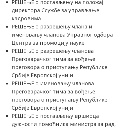
РЕШЕЊЕ о постављењу на положај
директора Службе за управљање
кадровима
РЕШЕЊЕ о разрешењу члана и
именовању чланова Управног одбора
Центра за промоцију науке
РЕШЕЊЕ о разрешењу чланова
Преговарачког тима за вођење
преговора о приступању Републике
Србије Европској унији
РЕШЕЊЕ о именовању чланова
Преговарачког тима за вођење
преговора о приступању Републике
Србије Европској унији
РЕШЕЊЕ о постављењу вршиоца
дужности помоћника министра за рад,