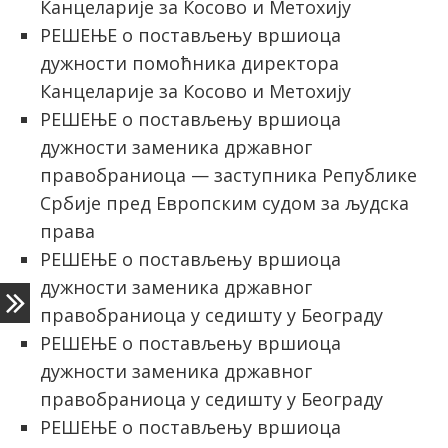
Канцеларије за Косово и Метохију
РЕШЕЊЕ о постављењу вршиоца
дужности помоћника директора
Канцеларије за Косово и Метохију
РЕШЕЊЕ о постављењу вршиоца
дужности заменика државног
правобраниоца — заступника Републике
Србије пред Европским судом за људска
права
РЕШЕЊЕ о постављењу вршиоца
дужности заменика државног
правобраниоца у седишту у Београду
РЕШЕЊЕ о постављењу вршиоца
дужности заменика државног
правобраниоца у седишту у Београду
РЕШЕЊЕ о постављењу вршиоца