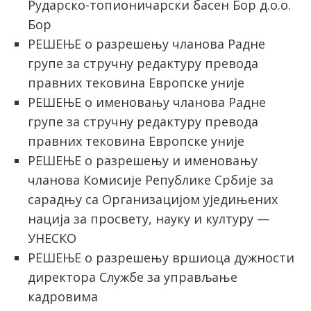
Рударско-топионичарски басен Бор д.о.о.
Бор
РЕШЕЊЕ о разрешењу чланова Радне
групе за стручну редактуру превода
правних тековина Европске уније
РЕШЕЊЕ о именовању чланова Радне
групе за стручну редактуру превода
правних тековина Европске уније
РЕШЕЊЕ о разрешењу и именовању
чланова Комисије Републике Србије за
сарадњу са Организацијом уједињених
нација за просвету, науку и културу —
УНЕСКО
РЕШЕЊЕ о разрешењу вршиоца дужности
директора Службе за управљање
кадровима