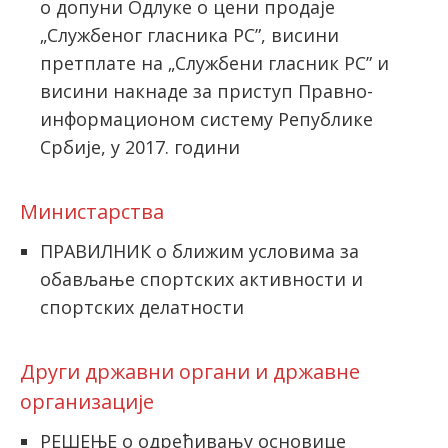
о допуни Одлуке о цени продаје
„Службеног гласника РС”, висини
претплате на „Службени гласник РС” и
висини накнаде за приступ Правно-
информационом систему Републике
Србије, у 2017. години
Министарствa
ПРАВИЛНИК о ближим условима за
обављање спортских активности и
спортских делатности
Други државни органи и државне
организације
РЕШЕЊЕ о одређивању основице