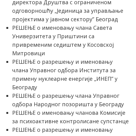
директора Друштва с ограниченом
одговорношћу „Јединица за управљање
пројектима у јавном сектору” Београд
РЕШЕЊЕ о именовању члана Савета
Универзитета у Приштини са
привременим седиштем у Косовској
Митровици
РЕШЕЊЕ о разрешењу и именовању
члана Управног одбора Института за
примену нуклеарне енергије „ИНЕП” у
Београду
РЕШЕЊЕ о разрешењу члана Управног
одбора Народног позоришта у Београду
РЕШЕЊЕ о именовању чланова Комисије
за психоактивне контролисане супстанце
РЕШЕЊЕ о разрешењу и именовању