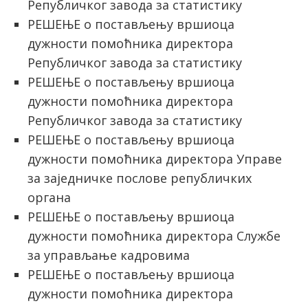
Републичког завода за статистику
РЕШЕЊЕ о постављењу вршиоца
дужности помоћника директора
Републичког завода за статистику
РЕШЕЊЕ о постављењу вршиоца
дужности помоћника директора
Републичког завода за статистику
РЕШЕЊЕ о постављењу вршиоца
дужности помоћника директора Управе
за заједничке послове републичких
органа
РЕШЕЊЕ о постављењу вршиоца
дужности помоћника директора Службе
за управљање кадровима
РЕШЕЊЕ о постављењу вршиоца
дужности помоћника директора