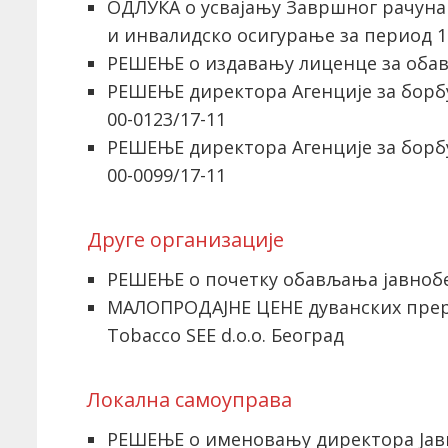
ОДЛУКА о усвајању Завршног рачуна 
и инвалидско осигурање за период 1.
РЕШЕЊЕ о издавању лиценце за оба
РЕШЕЊЕ директора Агенције за борбу
00-0123/17-11
РЕШЕЊЕ директора Агенције за борбу
00-0099/17-11
Друге организације
РЕШЕЊЕ о почетку обављања јавноб
МАЛОПРОДАЈНЕ ЦЕНЕ дуванских прера
Tobacco SEE d.o.o. Београд
Локална самоуправа
РЕШЕЊЕ о именовању директора Јавн