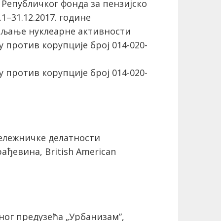
Републичког фонда за пензијско
1–31.12.2017. године
вљање нуклеарне активности
 против корупције број 014-020-
 против корупције број 014-020-
ележничке делатности
ђевина, British American
ог предузећа „Урбанизам”,