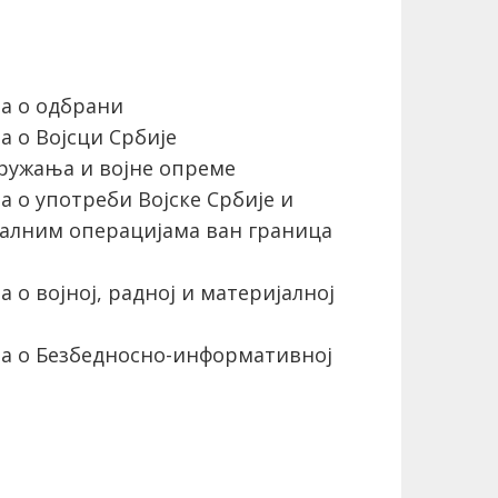
а о одбрани
 о Војсци Србије
ружања и војне опреме
 о употреби Војске Србије и
налним операцијама ван граница
о војној, радној и материјалној
а о Безбедносно-информативној