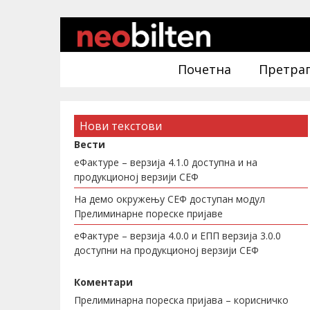
Почетна
Претра
Нови текстови
Вести
еФактуре – верзија 4.1.0 доступна и на
продукционој верзији СЕФ
На демо окружењу СЕФ доступан модул
Прелиминарне пореске пријаве
еФактуре – верзија 4.0.0 и ЕПП верзија 3.0.0
доступни на продукционој верзији СЕФ
Коментари
Прелиминарна пореска пријава – корисничко