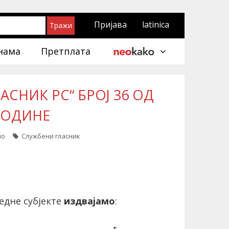
Пријава
latinica
нама
Претплата
СНИК РС“ БРОЈ 36 ОД
 ГОДИНЕ
ло
Службени гласник
едне субјекте
издвајамо
: