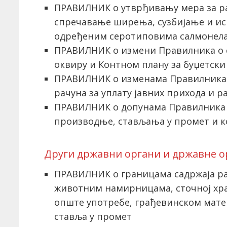
ПРАВИЛНИК о утврђивању мера за ра
спречавање ширења, сузбијање и и
одређеним серотиповима салмонел
ПРАВИЛНИК о измени Правилника о
оквиру и Контном плану за буџетски
ПРАВИЛНИК о изменама Правилника 
рачуна за уплату јавних прихода и р
ПРАВИЛНИК o допунама Правилника 
производње, стављања у промет и 
Други државни органи и државне о
ПРАВИЛНИК о границама садржаја ра
животним намирницама, сточној хр
опште употребе, грађевинском матери
ставља у промет