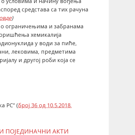
o условима и начину вођења
аспоред средстава са тих рачуна
овде
)
 о ограничењима и забранама
коришћења хемикалија
дионуклида у води за пиће,
ани, лековима, предметима
јалу и другој роби која се
а РС“ (
број 36 од 10.5.2018.
 И ПОЈЕДИНАЧНИ АКТИ