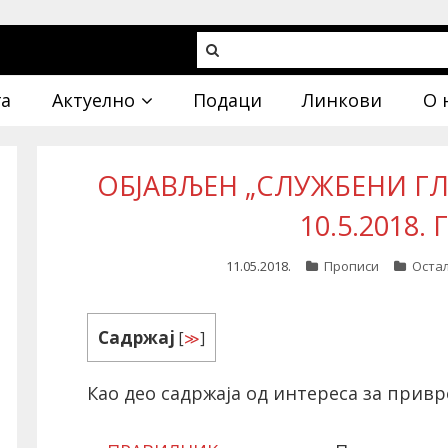
га
Актуелно
Подаци
Линкови
О 
ОБЈАВЉЕН „СЛУЖБЕНИ ГЛА
10.5.2018.
11.05.2018.
Прописи
Оста
Садржај
[
≫
]
Као део садржаја од интереса за привр