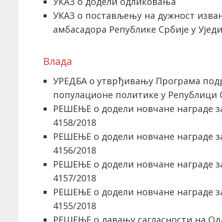
УКАЗ о додели одликовања
УКАЗ о постављењу на дужност изва
амбасадора Републике Србије у Уј
Влада
УРЕДБА о утврђивању Програма под
популационе политике у Републици С
РЕШЕЊЕ о додели новчане награде за 
4158/2018
РЕШЕЊЕ о додели новчане награде за 
4156/2018
РЕШЕЊЕ о додели новчане награде за 
4157/2018
РЕШЕЊЕ о додели новчане награде за 
4155/2018
РЕШЕЊЕ о давању сагласности на Од