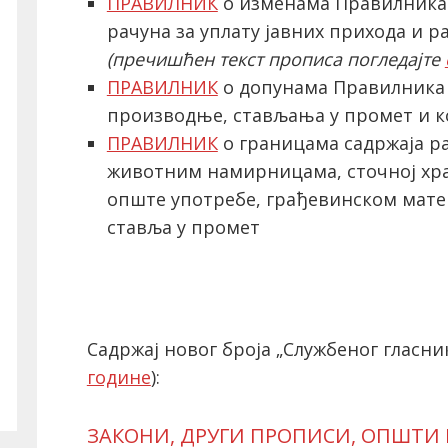
ПРАВИЛНИК
о изменама Правилника 
рачуна за уплату јавних прихода и р
(пречишћен текст прописа погледајте
ПРАВИЛНИК
o допунама Правилника
производње, стављања у промет и 
ПРАВИЛНИК
о границама садржаја ра
животним намирницама, сточној хр
опште употребе, грађевинском матери
ставља у промет
Садржај новог броја „Службеног гласник
године
):
ЗАКОНИ, ДРУГИ ПРОПИСИ, ОПШТИ