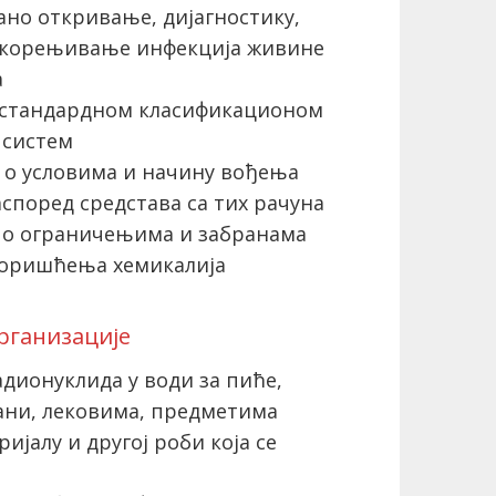
но откривање, дијагностику,
скорењивање инфекција живине
а
 стандардном класификационом
 систем
o условима и начину вођења
аспоред средстава са тих рачуна
о ограничењима и забранама
коришћења хемикалија
рганизације
дионуклида у води за пиће,
ани, лековима, предметима
јалу и другој роби која се