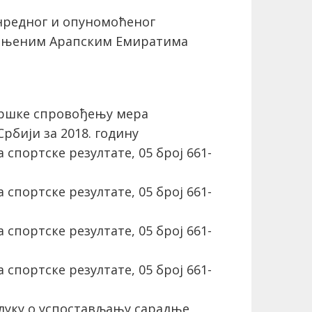
нредног и опуномоћеног
едињеним Арапским Емиратима
ршке спровођењу мера
рбији за 2018. годину
спортске резултате, 05 број 661-
спортске резултате, 05 број 661-
спортске резултате, 05 број 661-
спортске резултате, 05 број 661-
луку о успостављању сарадње