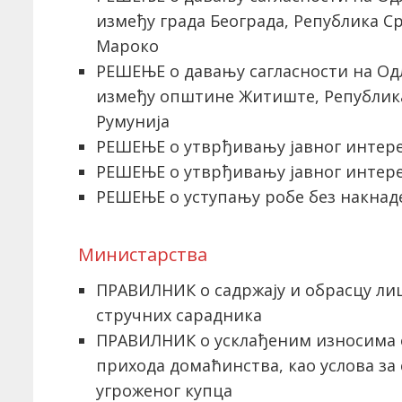
између града Београда, Република С
Мароко
РЕШЕЊЕ о давању сагласности на Од
између општине Житиште, Републик
Румунија
РЕШЕЊЕ о утврђивању јавног интереса
РЕШЕЊЕ о утврђивању јавног интереса
РЕШЕЊЕ о уступању робе без накнад
Министарствa
ПРАВИЛНИК о садржају и обрасцу ли
стручних сарадника
ПРАВИЛНИК о усклађеним износима о
прихода домаћинства, као услова за
угроженог купца