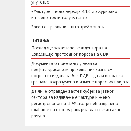
упутство
еФактуре – нова верзија 4.1.0 и ажурирано
интерно техничко упутство
Закон о трговини – шта треба знати
Питања
Последице закаснелог евидентирања
Евиденције претходног пореза на СЕФ
Документа о повећању у вези са
префактурисањем прекршајних казни су
погрешно издавана без ПДВ – да ли исправка
грешака подразумева и измене пореских пријава
Да ли је оправдан захтев субјекта јавног
сектора за издавање ефактуре и њено
регистровање на ЦРФ ако је већ извршено
плаћање на основу раније издатог фискалног
рачуна