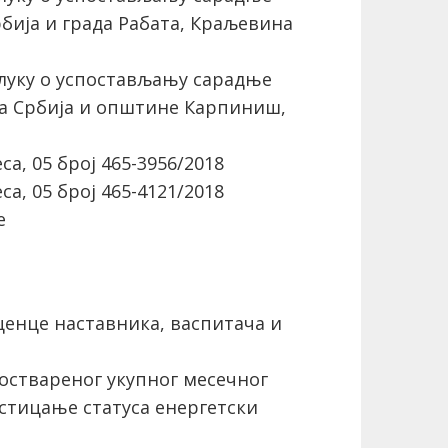
рбија и града Рабата, Краљевина
луку о успостављању сарадње
а Србија и општине Карпиниш,
, 05 број 465-3956/2018
, 05 број 465-4121/2018
е
ценце наставника, васпитача и
ствареног укупног месечног
 стицање статуса енергетски