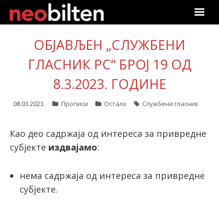
Почетна
ОБЈАВЉЕН „СЛУЖБЕНИ
Претрага
ГЛАСНИК РС“ БРОЈ 19 ОД
8.3.2023. ГОДИНЕ
Актуелно
08.03.2023.
Прописи
Остало
Службени гласник
Подаци
Линкови
Као део садржаја од интереса за привредне
субјекте
издвајамо
:
О нама
нема садржаја од интереса за привредне
Претплата
субјекте.
Пријава