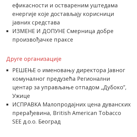
ефикасности и оствареним уштедама
енергије које достављају корисници
јавних средстава
ИЗМЕНЕ И ДОПУНЕ Смерница добре
произвођачке праксе
Друге организације
РЕШЕЊE о именовању директора Јавног
комуналног предузећа Регионални
центар за управљање отпадом „Дубоко”,
Ужице
ИСПРАВКА Малопродајниx цена дуванских
прерађевина, British American Tobacco
SEE д.о.о. Београд