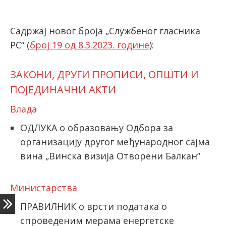
Садржај новог броја „Службеног гласника
latinica
РС“ (
број 19 од 8.3.2023. године
):
ЗАКОНИ, ДРУГИ ПРОПИСИ, ОПШТИ И
ПОЈЕДИНАЧНИ АКТИ
Влада
ОДЛУКА о образовању Одбора за
организацију другог међународног сајма
вина „Винска визија Отворени Балкан”
Министарства
ПРАВИЛНИК о врсти података о
спроведеним мерама енергетске