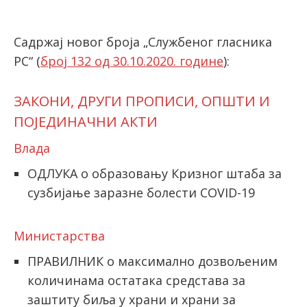
Садржај новог броја „Службеног гласника
latinica
РС“ (
број 132 од 30.10.2020. године
):
ЗАКОНИ, ДРУГИ ПРОПИСИ, ОПШТИ И
ПОЈЕДИНАЧНИ АКТИ
Влада
ОДЛУКА о образовању Кризног штаба за
сузбијање заразне болести COVID-19
Министарства
ПРАВИЛНИК о максимално дозвољеним
количинама остатака средстава за
заштиту биља у храни и храни за