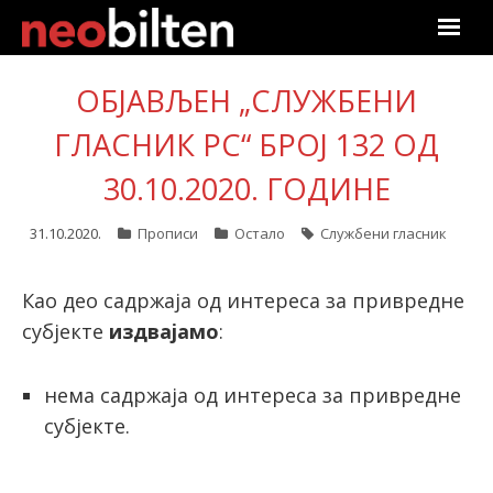
Почетна
ОБЈАВЉЕН „СЛУЖБЕНИ
Претрага
ГЛАСНИК РС“ БРОЈ 132 ОД
30.10.2020. ГОДИНЕ
Актуелно
31.10.2020.
Прописи
Остало
Службени гласник
Подаци
Линкови
Као део садржаја од интереса за привредне
субјекте
издвајамо
:
О нама
нема садржаја од интереса за привредне
Претплата
субјекте.
Пријава