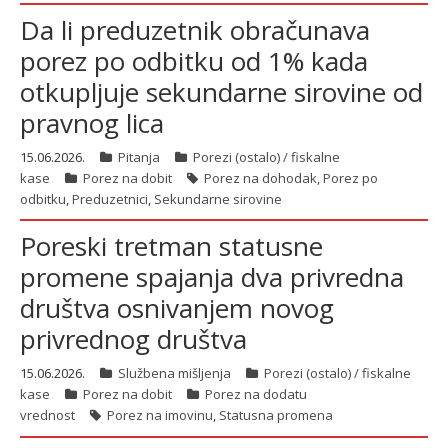
Da li preduzetnik obračunava
porez po odbitku od 1% kada
otkupljuje sekundarne sirovine od
pravnog lica
15.06.2026.
Pitanja
Porezi (ostalo) / fiskalne
kase
Porez na dobit
Porez na dohodak
,
Porez po
odbitku
,
Preduzetnici
,
Sekundarne sirovine
Poreski tretman statusne
promene spajanja dva privredna
društva osnivanjem novog
privrednog društva
15.06.2026.
Službena mišljenja
Porezi (ostalo) / fiskalne
kase
Porez na dobit
Porez na dodatu
vrednost
Porez na imovinu
,
Statusna promena