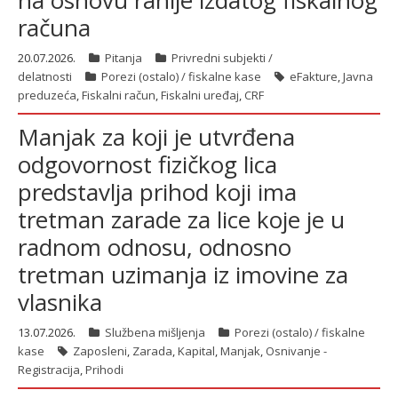
na osnovu ranije izdatog fiskalnog
računa
20.07.2026.
Pitanja
Privredni subjekti /
latinica
delatnosti
Porezi (ostalo) / fiskalne kase
eFakture
,
Javna
preduzeća
,
Fiskalni račun
,
Fiskalni uređaj
,
CRF
Manjak za koji je utvrđena
odgovornost fizičkog lica
predstavlja prihod koji ima
tretman zarade za lice koje je u
radnom odnosu, odnosno
tretman uzimanja iz imovine za
vlasnika
13.07.2026.
Službena mišljenja
Porezi (ostalo) / fiskalne
kase
Zaposleni
,
Zarada
,
Kapital
,
Manjak
,
Osnivanje -
Registracija
,
Prihodi