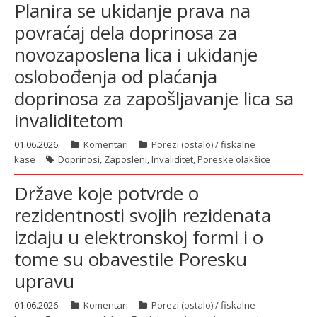
Planira se ukidanje prava na
povraćaj dela doprinosa za
novozaposlena lica i ukidanje
oslobođenja od plaćanja
doprinosa za zapošljavanje lica sa
invaliditetom
01.06.2026.
Komentari
Porezi (ostalo) / fiskalne
kase
Doprinosi
,
Zaposleni
,
Invaliditet
,
Poreske olakšice
Države koje potvrde o
rezidentnosti svojih rezidenata
izdaju u elektronskoj formi i o
tome su obavestile Poresku
upravu
01.06.2026.
Komentari
Porezi (ostalo) / fiskalne