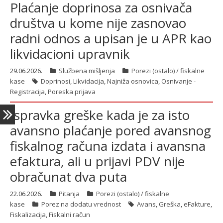
Plaćanje doprinosa za osnivača
društva u kome nije zasnovao
radni odnos a upisan je u APR kao
likvidacioni upravnik
29.06.2026.
Službena mišljenja
Porezi (ostalo) / fiskalne
kase
Doprinosi
,
Likvidacija
,
Najniža osnovica
,
Osnivanje -
Registracija
,
Poreska prijava
Ispravka greške kada je za isto
avansno plaćanje pored avansnog
fiskalnog računa izdata i avansna
efaktura, ali u prijavi PDV nije
obračunat dva puta
22.06.2026.
Pitanja
Porezi (ostalo) / fiskalne
kase
Porez na dodatu vrednost
Avans
,
Greška
,
eFakture
,
Fiskalizacija
,
Fiskalni račun