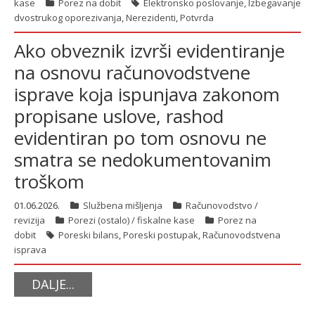
kase
Porez na dobit
Elektronsko poslovanje
,
Izbegavanje
dvostrukog oporezivanja
,
Nerezidenti
,
Potvrda
Ako obveznik izvrši evidentiranje
na osnovu računovodstvene
isprave koja ispunjava zakonom
propisane uslove, rashod
evidentiran po tom osnovu ne
smatra se nedokumentovanim
troškom
01.06.2026.
Službena mišljenja
Računovodstvo /
revizija
Porezi (ostalo) / fiskalne kase
Porez na
dobit
Poreski bilans
,
Poreski postupak
,
Računovodstvena
isprava
DALJE...