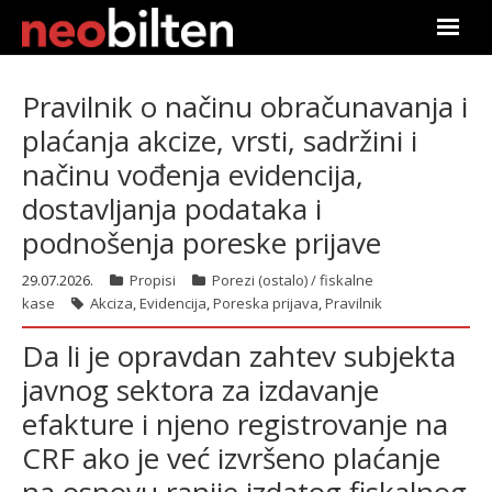
Почетна
Pravilnik o načinu obračunavanja i
plaćanja akcize, vrsti, sadržini i
Претрага
načinu vođenja evidencija,
Актуелно
dostavljanja podataka i
podnošenja poreske prijave
Подаци
29.07.2026.
Propisi
Porezi (ostalo) / fiskalne
Линкови
kase
Akciza
,
Evidencija
,
Poreska prijava
,
Pravilnik
Da li je opravdan zahtev subjekta
О нама
javnog sektora za izdavanje
Претплата
efakture i njeno registrovanje na
CRF ako je već izvršeno plaćanje
Пријава