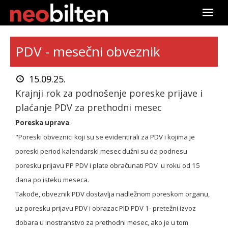
Početna
PDV - mesečni obveznik
Pretraga
15.09.25.
Aktuelno
Krajnji rok za podnošenje poreske prijave i
plaćanje PDV za prethodni mesec
Podaci
Poreska uprava
:
"Poreski obveznici koji su se evidentirali za PDV i kojima je
Linkovi
poreski period kalendarski mesec dužni su da podnesu
O nama
poresku prijavu PP PDV i plate obračunati PDV u roku od 15
dana po isteku meseca.
Pretplata
Takođe, obveznik PDV dostavlja nadležnom poreskom organu,
uz poresku prijavu PDV i obrazac PID PDV 1- pretežni izvoz
Prijava
dobara u inostranstvo za prethodni mesec, ako je u tom