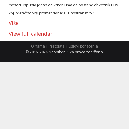
mesecu ispunio jedan od kriterijuma da postane obveznik PDV
koji pretežno vrši promet dobara u inostranstvo."
ћирилица
Više
View full calendar
O nama
|
Pretplata
|
Uslovi korišćenja
© 2016–2026 Neobilten. Sva prava zadržana.