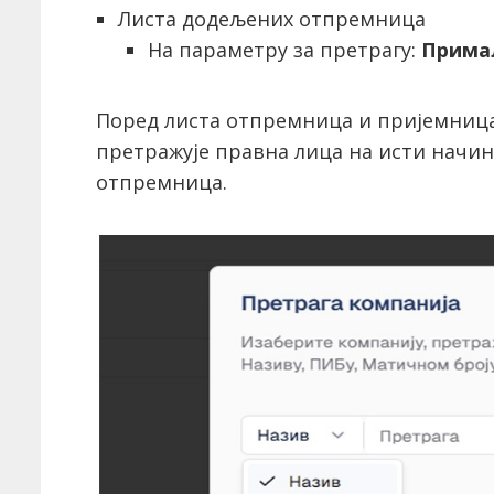
Листа додељених отпремница
На параметру за претрагу:
Прима
Поред листа отпремница и пријемница
претражује правна лица на исти начи
отпремница.