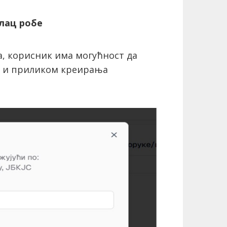
лац робе
, корисник има могућност да
н и приликом креирања