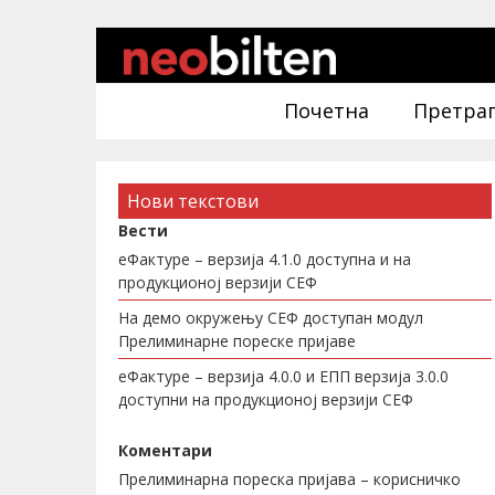
Почетна
Претра
Нови текстови
Вести
еФактуре – верзија 4.1.0 доступна и на
продукционој верзији СЕФ
На демо окружењу СЕФ доступан модул
Прелиминарне пореске пријаве
еФактуре – верзија 4.0.0 и ЕПП верзија 3.0.0
доступни на продукционој верзији СЕФ
Коментари
Прелиминарна пореска пријава – корисничко