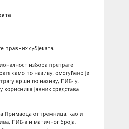
ката
 правних субјеката.
ционалност избора претраге
аге само по називу, омогућено је
трагу врши по називу, ПИБ- у,
у корисника јавних средстава
а Примаоца отпремница, као и
ива, ПИБ-а и матичног броја,