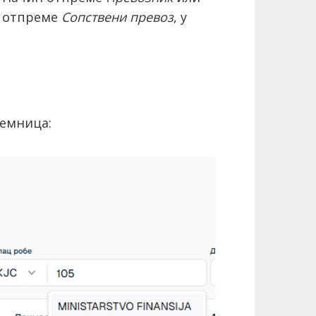
н отпреме
Сопствени превоз
, у
јемница: