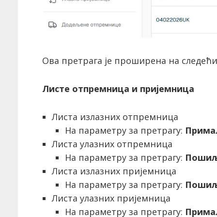
Ова претрага је проширена на следећ
Листе отпремница и пријемница
Листа излазних отпремница
На параметру за претрагу:
Прима
Листа улазних отпремница
На параметру за претрагу:
Пошиљ
Листа излазних пријемница
На параметру за претрагу:
Пошиљ
Листа улазних пријемница
На параметру за претрагу:
Прима