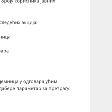
 броју корисника јавних
ледећих акција:
мница
вара
јемница у одговарајућим
дабере параметар за претрагу: