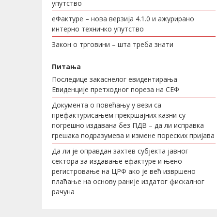
упутство
еФактуре – нова верзија 4.1.0 и ажурирано
интерно техничко упутство
Закон о трговини – шта треба знати
Питања
Последице закаснелог евидентирања
Евиденције претходног пореза на СЕФ
Документа о повећању у вези са
префактурисањем прекршајних казни су
погрешно издавана без ПДВ – да ли исправка
грешака подразумева и измене пореских пријава
Да ли је оправдан захтев субјекта јавног
сектора за издавање ефактуре и њено
регистровање на ЦРФ ако је већ извршено
плаћање на основу раније издатог фискалног
рачуна