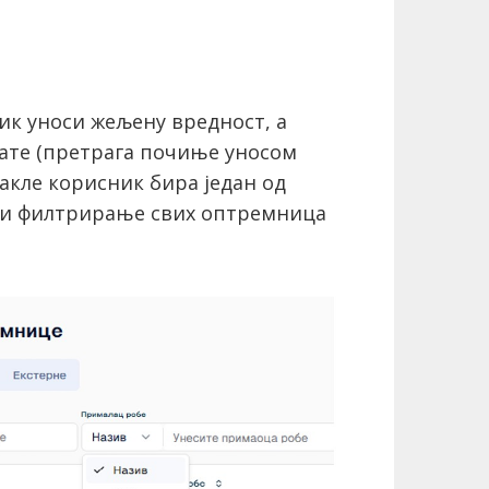
ик уноси жељену вредност, а
тате (претрага почиње уносом
дакле корисник бира један од
ети филтрирање свих оптремница