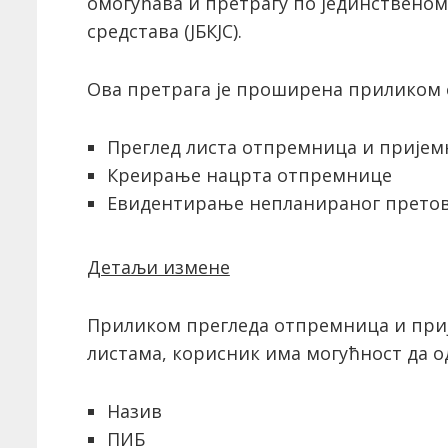
омогућава и претрагу по јединственом
средстава (ЈБКЈС).
Ова претрага је проширена приликом с
Преглед листа отпремница и прије
Креирање нацрта отпремнице
Евидентирање непланираног прето
Детаљи измене
Приликом прегледа отпремница и при
листама, корисник има могућност да о
Назив
ПИБ