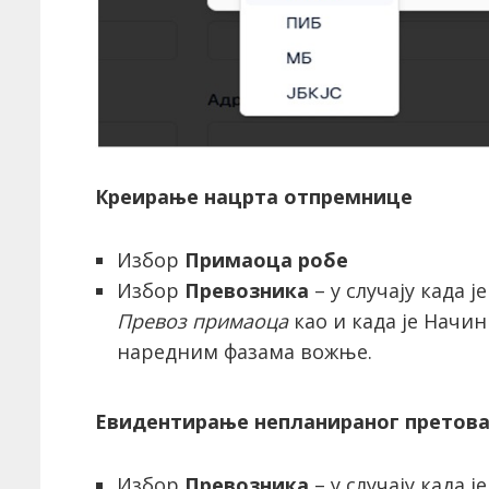
Креирање нацрта отпремнице
Избор
Примаоца робе
Избор
Превозника
– у случају када 
Превоз примаоца
као и када је Начи
наредним фазама вожње.
Евидентирање непланираног претов
Избор
Превозника
– у случају када 