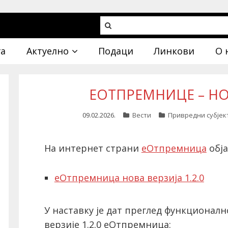
га
Актуелно
Подаци
Линкови
О 
ЕОТПРЕМНИЦЕ – НОВ
09.02.2026.
Вести
Привредни субјек
На интернет страни
еОтпремница
обја
еОтпремница нова верзија 1.2.0
У наставку је дат преглед функционалн
верзије 1.2.0 еОтпремница: