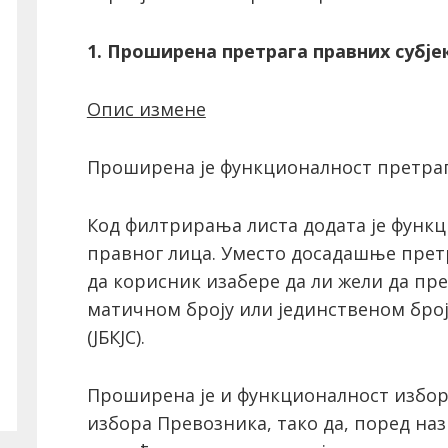
1. Проширена претрага правних субје
Опис измене
Проширена је функционалност претраге
Код филтрирања листа додата је функ
правног лица. Уместо досадашње претр
да корисник изабере да ли жели да пре
матичном броју или јединственом број
(ЈБКЈС).
Проширена је и функционалност избор
избора Превозника, тако да, поред наз