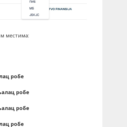
им местима:
лац робе
алац робе
алац робе
лац робе