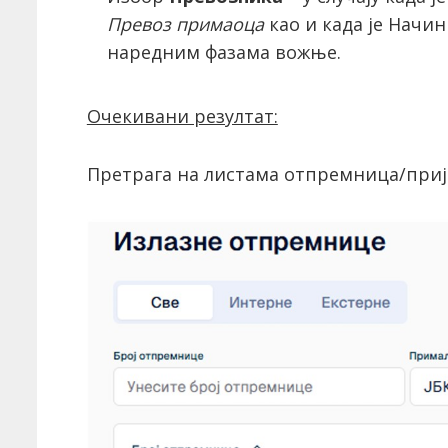
Превоз примаоца
као и када је Начи
наредним фазама вожње.
Очекивани резултат:
Претрага на листама отпремница/при