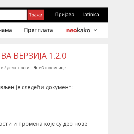
Пријава
latinica
нама
Претплата
А ВЕРЗИЈА 1.2.0
ти / делатности
еОтпремнице
вљен је следећи документ:
ости и промена које су део нове