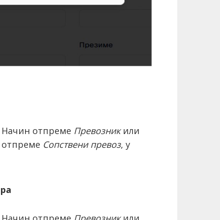
је Начин отпреме
Превозник
или
н отпреме
Сопствени превоз
, у
ара
је Начин отпреме
Превозник
или