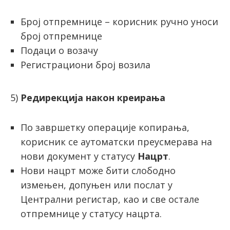
Број отпремнице – корисник ручно уноси
број отпремнице
Подаци о возачу
Регистрациони број возила
5)
Редирекција након креирања
По завршетку операције копирања,
корисник се аутоматски преусмерава на
нови документ у статусу
Нацрт
.
Нови нацрт може бити слободно
измењен, допуњен или послат у
Централни регистар, као и све остале
отпремнице у статусу нацрта.