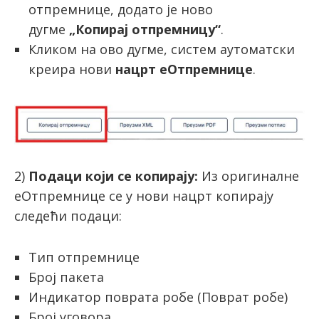
отпремнице, додато је ново
дугме
„Копирај отпремницу“
.
Кликом на ово дугме, систем аутоматски
креира нови
нацрт еОтпремнице
.
2)
Подаци који се копирају:
Из оригиналне
еОтпремнице се у нови нацрт копирају
следећи подаци:
Тип отпремнице
Број пакета
Индикатор поврата робе (Поврат робе)
Број уговора