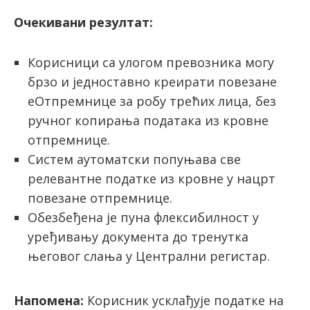
Очекивани резултат:
Корисници са улогом превозника могу
брзо и једноставно креирати повезане
еОтпремнице за робу трећих лица, без
ручног копирања података из кровне
отпремнице.
Систем аутоматски попуњава све
релевантне податке из кровне у нацрт
повезане отпремнице.
Обезбеђена је пуна флексибилност у
уређивању документа до тренутка
његовог слања у Централни регистар.
Напомена:
Корисник усклађује податке на