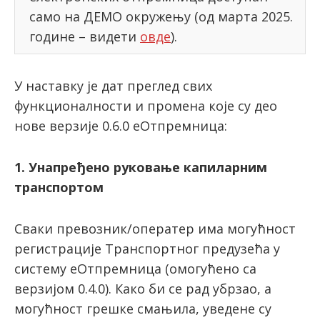
само на ДЕМО окружењу (од марта 2025.
године – видети
овде
).
latinica
У наставку је дат преглед свих
функционалности и промена које су део
нове верзије 0.6.0 еОтпремница:
1. Унапређено руковање капиларним
транспортом
Сваки превозник/оператер има могућност
регистрације Транспортног предузећа у
систему еОтпремница (омогућено са
верзијом 0.4.0). Како би се рад убрзао, а
могућност грешке смањила, уведене су