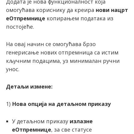
Додата је нова функционалност која
омогућава кориснику да креира
нови нацрт
еОтпремнице
копирањем података из
постојеће.
На овај начин се омогућава брзо
генерисање нових отпремница са истим
кључним подацима, уз минималан ручни
унос.
Детаљи измене:
1)
Нова опција на детаљном приказу
У детаљном приказу
излазне
еОтпремнице
, за све статусе