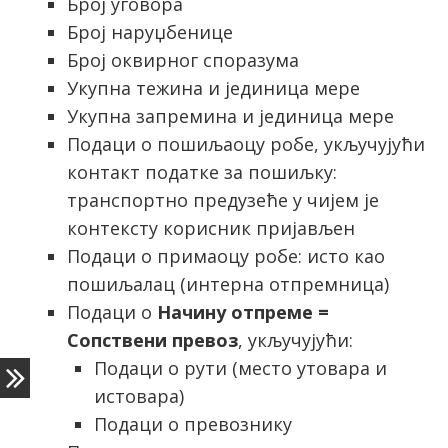
Број уговора
Број наруџбенице
Број оквирног споразума
Укупна тежина и јединица мере
Укупна запремина и јединица мере
Подаци о пошиљаоцу робе, укључујући
контакт податке за пошиљку:
транспортно предузеће у чијем је
контексту корисник пријављен
Подаци о примаоцу робе: исто као
пошиљалац (интерна отпремница)
Подаци о
Начину отпреме =
Сопствени превоз
, укључујући:
Подаци о рути (место утовара и
истовара)
Подаци о превознику