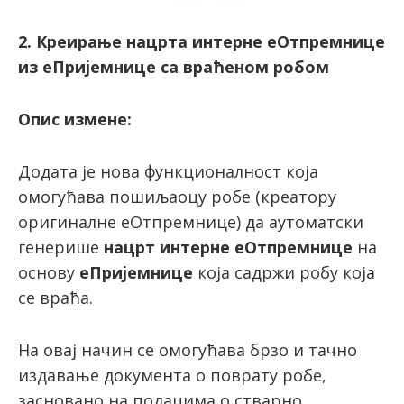
2. Креирање нацрта интерне еОтпремнице
из еПријемнице са враћеном робом
Опис измене:
Додата је нова функционалност која
омогућава пошиљаоцу робе (креатору
оригиналне еОтпремнице) да аутоматски
генерише
нацрт интерне еОтпремнице
на
основу
еПријемнице
која садржи робу која
се враћа.
На овај начин се омогућава брзо и тачно
издавање документа о поврату робе,
засновано на подацима о стварно