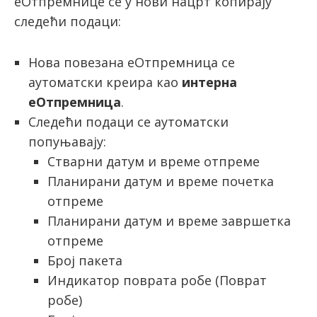
еОтпремнице се у нови нацрт копирају
следећи подаци:
Нова повезана еОтпремница се
аутоматски креира као
интерна
еОтпремница
.
Следећи подаци се аутоматски
попуњавају:
Стварни датум и време отпреме
Планирани датум и време почетка
отпреме
Планирани датум и време завршетка
отпреме
Број пакета
Индикатор поврата робе (Поврат
робе)