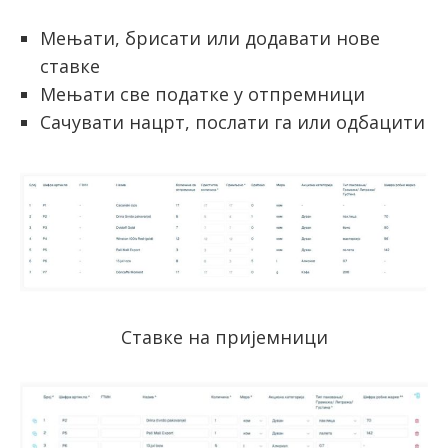
Мењати, брисати или додавати нове
ставке
Мењати све податке у отпремници
Сачувати нацрт, послати га или одбацити
Ставке на пријемници