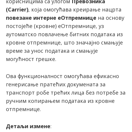
корисницима са улогом
Превозника
(Carrier)
, која омогућава креирање нацрта
повезане интерне еОтпремнице
на основу
постојеће (кровне) еОтпремнице, уз
аутоматско повлачење битних података из
кровне отпремнице, што значајно смањује
време за унос података и смањује
могућност грешке.
Ова функционалност омогућава ефикасно
генерисање пратећих докумената за
транспорт робе трећих лица без потребе за
ручним копирањем података из кровне
отпремнице.
Детаљи измене
: