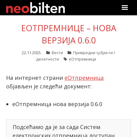
Почетна
ЕОТПРЕМНИЦЕ – НОВА
Претрага
ВЕРЗИЈА 0.6.0
Актуелно
22.11.2025.
Вести
Привредни субјекти /
делатности
еОтпремнице
Подаци
На интернет страни
еОтпремница
Линкови
објављен је следећи документ:
О нама
еОтпремница нова верзија 0.6.0
Претплата
Подсећамо да је за сада Систем
Пријава
електронских отпремница доступан