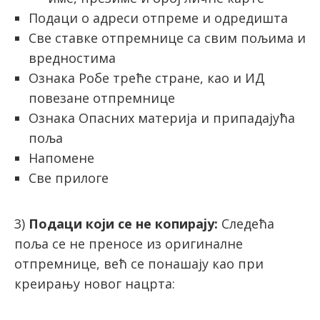
Подаци о адреси отпреме и одредишта
Све ставке отпремнице са свим пољима и
вредностима
Ознака Робе треће стране, као и ИД
повезане отпремнице
Ознака Опасних материја и припадајућа
поља
Напомене
Све прилоге
3)
Подаци који се не копирају:
Следећа
поља се не преносе из оригиналне
отпремнице, већ се понашају као при
креирању новог нацрта: