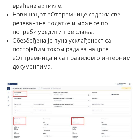
враћене артикле.
Нови нацрт еОтпремнице садржи све
релевантне податке и може се по
потреби уредити пре слања.
Обезбеђена је пуна усклађеност са
постојећим током рада за нацрте
еОтпремница и са правилом о интерним
документима.