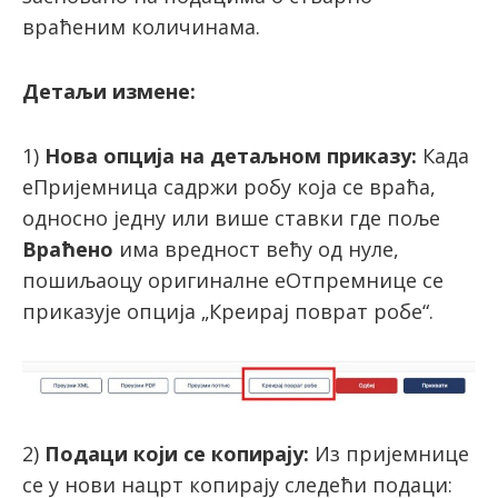
враћеним количинама.
Детаљи измене:
1)
Нова опција на детаљном приказу:
Када
еПријемница садржи робу која се враћа,
односно једну или више ставки где поље
Враћено
има вредност већу од нуле,
пошиљаоцу оригиналне еОтпремнице се
приказује опција „Креирај поврат робе“.
2)
Подаци који се копирају:
Из пријемнице
се у нови нацрт копирају следећи подаци: