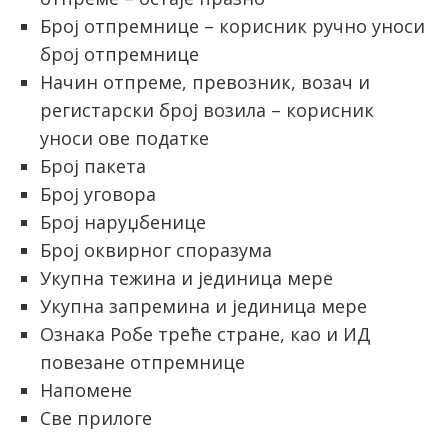
Број отпремнице – корисник ручно уноси
број отпремнице
Начин отпреме, превозник, возач и
регистарски број возила – корисник
уноси ове податке
Број пакета
Број уговора
Број наруџбенице
Број оквирног споразума
Укупна тежина и јединица мере
Укупна запремина и јединица мере
Ознака Робе треће стране, као и ИД
повезане отпремнице
Напомене
Све прилоге