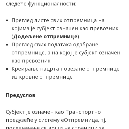
следеће функционалности:
Преглед листе свих отпремница на
којима је субјект означен као превозник
(
Додељене отпремнице
)
Преглед свих података одабране
отпремнице, а на којој је субјект означен
као превозник
Креирање нацрта повезане отпремнице
из кровне отпремнице
Предуслов
:
Субјект је означен као Транспортно
предузеће у систему еОтпремница, тј.
подешавање се врши на страници за