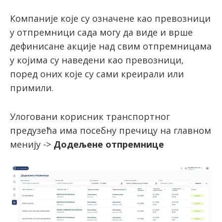
Компаније које су означене као превозници
у отпремници сада могу да виде и врше
дефинисане акције над свим отпремницама
у којима су наведени као превозници,
поред оних које су сами креирали или
примили.
Улоговани корисник транспортног
предузећа има посебну пречицу на главном
менију ->
Додељене отпремнице