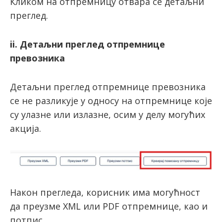
Кликом на отпремницу отвара се детаљни
преглед.
ii. Детаљни преглед отпремнице
превозника
Детаљни преглед отпремнице превозника
се не разликује у односу на отпремнице које
су улазне или излазне, осим у делу могућих
акција.
Након прегледа, корисник има могућност
да преузме XML или PDF отпремнице, као и
потпис.