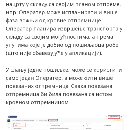
нацрту у складу са својим планом отпреме,
нпр. Оператер може испланирати и више
фаза вожњи од кровне отпремнице.
Оператер планира извршење транспорта у
складу са својим могућностима, а према
упутима које је добио од пошиљаоца робе
(што није обавезујуће у апликацији).
У слању једне пошиљке, може се користити
само један Оператер, а може бити више
повезаних отпремница. Свака повезана
отпремница би била повезана са истом
кровном отпремницом.