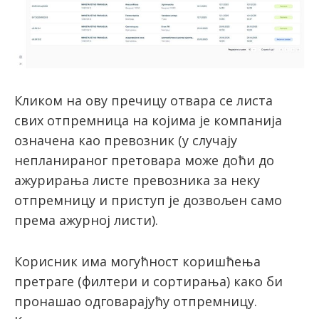
Кликом на ову пречицу отвара се листа
свих отпремница на којима је компанија
означена као превозник (у случају
непланираног претовара може доћи до
ажурирања листе превозника за неку
отпремницу и приступ је дозвољен само
према ажурној листи).
Корисник има могућност коришћења
претраге (филтери и сортирања) како би
пронашао одговарајућу отпремницу.