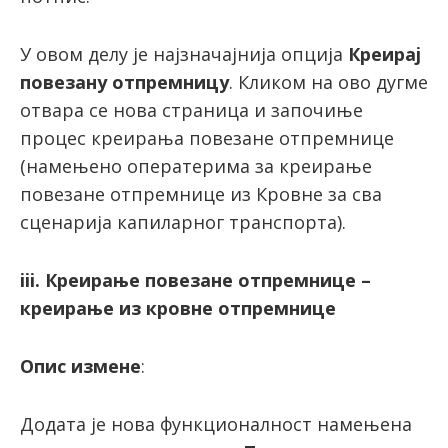
У овом делу је најзначајнија опција
Креирај
повезану отпремницу
. Кликом на ово дугме
отвара се нова страница и започиње
процес креирања повезане отпремнице
(намењено оператерима за креирање
повезане отпремнице из Кровне за сва
сценарија капиларног транспорта).
iii. Креирање повезане отпремнице –
креирање из кровне отпремнице
Опис измене
:
Додата је нова функционалност намењена