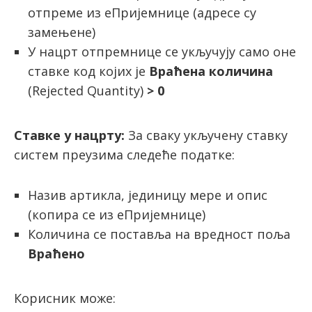
отпреме из еПријемнице (адресе су
замењене)
У нацрт отпремнице се укључују само оне
ставке код којих је
Враћена количина
(Rejected Quantity)
> 0
Ставке у нацрту:
За сваку укључену ставку
систем преузима следеће податке:
Назив артикла, јединицу мере и опис
(копира се из еПријемнице)
Количина се поставља на вредност поља
Враћено
Корисник може: