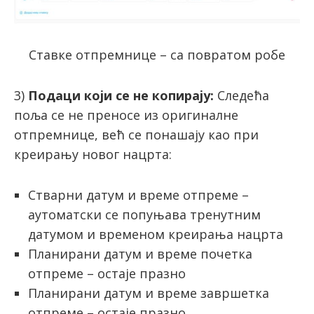
Ставке отпремнице – са повратом робе
3)
Подаци који се не копирају:
Следећа
поља се не преносе из оригиналне
отпремнице, већ се понашају као при
креирању новог нацрта:
Стварни датум и време отпреме –
аутоматски се попуњава тренутним
датумом и временом креирања нацрта
Планирани датум и време почетка
отпреме – остаје празно
Планирани датум и време завршетка
отпреме – остаје празно