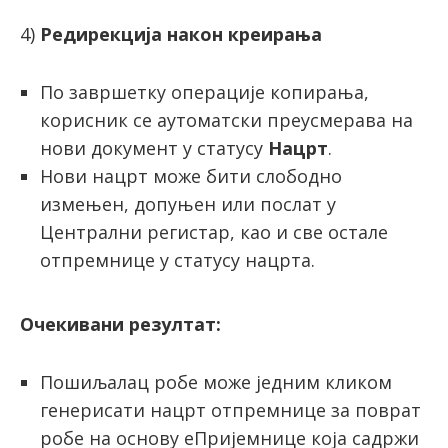
4)
Редирекција након креирања
По завршетку операције копирања,
корисник се аутоматски преусмерава на
нови документ у статусу
Нацрт
.
Нови нацрт може бити слободно
измењен, допуњен или послат у
Централни регистар, као и све остале
отпремнице у статусу нацрта.
Очекивани резултат:
Пошиљалац робе може једним кликом
генерисати нацрт отпремнице за поврат
робе на основу еПријемнице која садржи