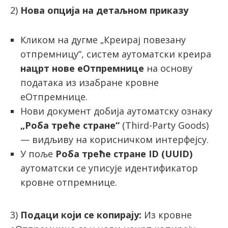
2)
Нова опција на детаљном приказу
Кликом на дугме „Креирај повезану
отпремницу“, систем аутоматски креира
нацрт нове еОтпремнице
на основу
података из изабране кровне
еОтпремнице.
Нови документ добија аутоматску ознаку
„Роба треће стране“
(Third-Party Goods)
— видљиву на корисничком интерфејсу.
У поље
Роба треће стране ID (UUID)
аутоматски се уписује идентификатор
кровне отпремнице.
3)
Подаци који се копирају:
Из кровне