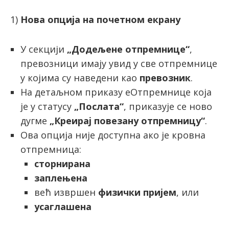
1)
Нова опција на почетном екрану
У секцији
„Додељене отпремнице“
,
превозници имају увид у све отпремнице
у којима су наведени као
превозник
.
На детаљном приказу еОтпремнице која
је у статусу
„Послата“
, приказује се ново
дугме
„Креирај повезану отпремницу“
.
Ова опција није доступна ако је кровна
отпремница:
сторнирана
заплењена
већ извршен
физички пријем
, или
усаглашена