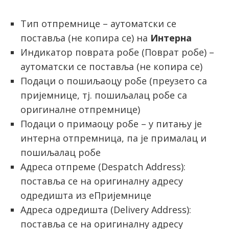
Тип отпремнице – аутоматски се
поставља (не копира се) на
Интерна
Индикатор поврата робе (Поврат робе) –
аутоматски се поставља (не копира се)
Подаци о пошиљаоцу робе (преузето са
пријемнице, тј. пошиљалац робе са
оригиналне отпремнице)
Подаци о примаоцу робе – у питању је
интерна отпремница, па је прималац и
пошиљалац робе
Адреса отпреме (Despatch Address):
поставља се на оригиналну адресу
одредишта из еПријемнице
Адреса одредишта (Delivery Address):
поставља се на оригиналну адресу