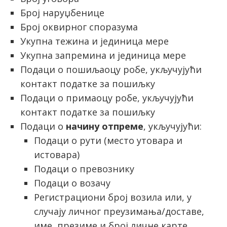
Број наруџбенице
Број оквирног споразума
Укупна тежина и јединица мере
Укупна запремина и јединица мере
Подаци о пошиљаоцу робе, укључујући
контакт податке за пошиљку
Подаци о примаоцу робе, укључујући
контакт податке за пошиљку
Подаци о
начину отпреме
, укључујући:
Подаци о рути (место утовара и
истовара)
Подаци о превознику
Подаци о возачу
Регистрациони број возила или, у
случају личног преузимања/доставе,
име, презиме и број личне карте