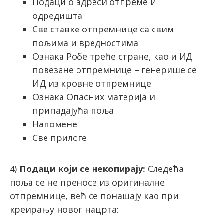
Подаци о адреси отпреме и
одредишта
Све ставке отпремнице са свим
пољима и вредностима
Ознака Робе треће стране, као и ИД
повезане отпремнице – генерише се
ИД из кровне отпремнице
Ознака Опасних материја и
припадајућа поља
Напомене
Све прилоге
4)
Подаци који се некопирају:
Следећа
поља се не преносе из оригиналне
отпремнице, већ се понашају као при
креирању новог нацрта: