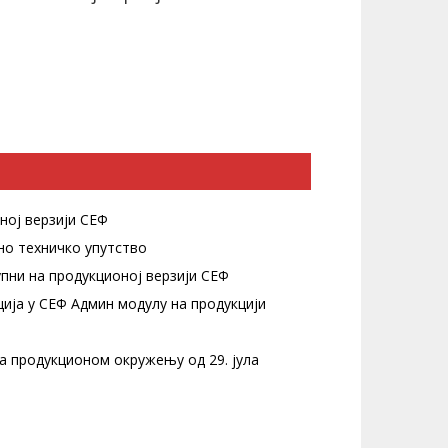
оној верзији СЕФ
рно техничко упутство
тупни на продукционој верзији СЕФ
ција у СЕФ Админ модулу на продукцији
а продукционом окружењу од 29. јула