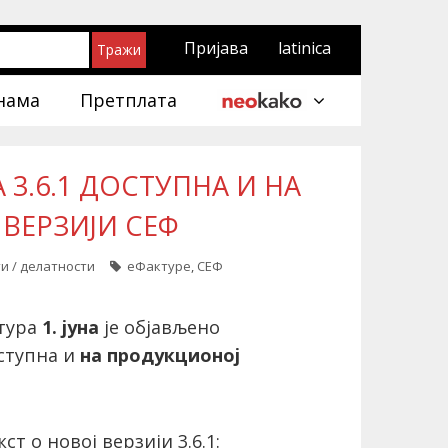
Пријава
latinica
нама
Претплата
 3.6.1 ДОСТУПНА И НА
ВЕРЗИЈИ СЕФ
и / делатности
еФактуре
,
СЕФ
ктура
1. јуна
је објављено
ступна и
на продукционој
т о новој верзији 3.6.1: