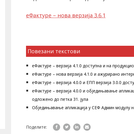
еФактуре – нова верзија 3.6.1
Повезани текстови
еФактуре – верзија 4.1.0 доступна и на продукци
еФактуре – нова верзија 4.1.0 и ажурирано инте
еФактуре – верзија 4.0.0 и ЕПП верзија 3.0.0 дос
еФактуре – верзија 4.0.0 и обједињавање аплика
одложено до петка 31. јула
Обједињавање апликација у СЕФ Админ модулу н
Поделите: