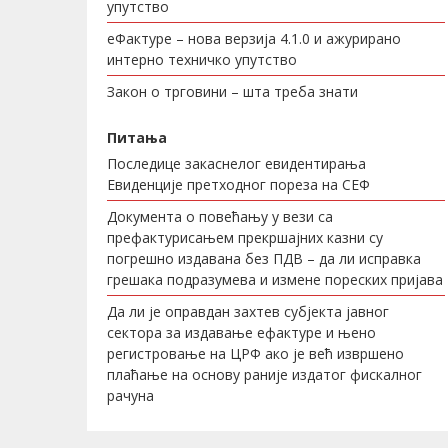
упутство
еФактуре – нова верзија 4.1.0 и ажурирано
интерно техничко упутство
Закон о трговини – шта треба знати
Питања
Последице закаснелог евидентирања
Евиденције претходног пореза на СЕФ
Документа о повећању у вези са
префактурисањем прекршајних казни су
погрешно издавана без ПДВ – да ли исправка
грешака подразумева и измене пореских пријава
Да ли је оправдан захтев субјекта јавног
сектора за издавање ефактуре и њено
регистровање на ЦРФ ако је већ извршено
плаћање на основу раније издатог фискалног
рачуна