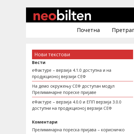
Почетна
Претра
Нови текстови
Вести
еФактуре – верзија 4.1.0 доступна и на
продукционој верзији СЕФ
На демо окружењу СЕФ доступан модул
Прелиминарне пореске пријаве
еФактуре – верзија 4.0.0 и ЕПП верзија 3.0.0
доступни на продукционој верзији СЕФ
Коментари
Прелиминарна пореска пријава – корисничко