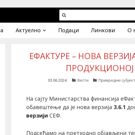
га
Актуелно
Подаци
Линкови
О 
ЕФАКТУРЕ – НОВА ВЕРЗИЈА
ПРОДУКЦИОНОЈ 
03.06.2024.
Вести
Привредни субјект
На сајту Министарства финансија еФа
обавештење да је нова верзија
3.6.1
до
верзији
СЕФ.
Подсећамо на претходно објављени текс