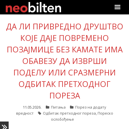
Почетна
ДА ЛИ ПРИВРЕДНО ДРУШТВО
Претрага
КОЈЕ ДАЈЕ ПОВРЕМЕНО
ПОЗАЈМИЦЕ БЕЗ КАМАТЕ ИМА
Актуелно
ОБАВЕЗУ ДА ИЗВРШИ
Подаци
ПОДЕЛУ ИЛИ СРАЗМЕРНИ
Линкови
ОДБИТАК ПРЕТХОДНОГ
О нама
ПОРЕЗА
Претплата
11.05.2026.
Питања
Порез на додату
вредност
Одбитак претходног пореза
,
Пореско
ослобођење
Пријава