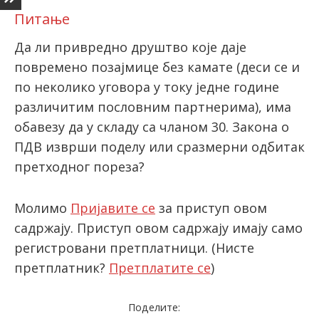
Питање
Да ли привредно друштво које даје
latinica
повремено позајмице без камате (деси се и
по неколико уговора у току једне године
различитим пословним партнерима), има
обавезу да у складу са чланом 30. Закона о
ПДВ изврши поделу или сразмерни одбитак
претходног пореза?
Молимо
Пријавите се
за приступ овом
садржају. Приступ овом садржају имају само
регистровани претплатници.
(Нисте
претплатник?
Претплатите се
)
Поделите: