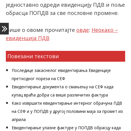
једноставно одреди евиденцију ПДВ и поље
обрасца ПОПДВ за све пословне промене.
latinica
Више о овоме прочитајте
овде
:
Неокако –
евиденција ПДВ
Повезани текстови
Последице закаснелог евидентирања Евиденције
претходног пореза на СЕФ
Евидентирање документа о смањењу на СЕФ када
купац враћа добра са више различитих фактура
Како извршити евидентирање интерног обрачуна ПДВ
на СЕФ и у ПОПДВ у другој половини маја за промет из
априла
Евидентирање улазне фактуре у ПОПДВ обрасцу када