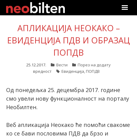
Почетна
АПЛИКАЦИЈА НЕОКАКО –
ЕВИДЕНЦИЈА ПДВ И ОБРАЗАЦ
Претрага
ПОПДВ
Актуелно
25.12.2017.
Вести
Порез на додату
Подаци
вредност
Евиденција
,
ПОПДВ
Линкови
Од понедељка 25. децембра 2017. године
О нама
смо увели нову функционалност на порталу
Необилтен.
Претплата
Веб апликација Неокако ће помоћи свакоме
Пријава
ко се бави пословима ПДВ да брзо и