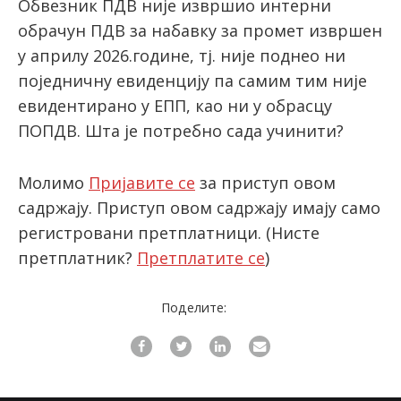
Обвезник ПДВ није извршио интерни
обрачун ПДВ за набавку за промет извршен
у априлу 2026.године, тј. није поднео ни
latinica
поједничну евиденцију па самим тим није
евидентирано у ЕПП, као ни у обрасцу
ПОПДВ. Шта је потребно сада учинити?
Молимо
Пријавите се
за приступ овом
садржају. Приступ овом садржају имају само
регистровани претплатници.
(Нисте
претплатник?
Претплатите се
)
Поделите: