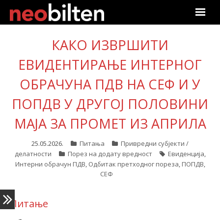
Почетна
КАКО ИЗВРШИТИ
ЕВИДЕНТИРАЊЕ ИНТЕРНОГ
Претрага
ОБРАЧУНА ПДВ НА СЕФ И У
Актуелно
ПОПДВ У ДРУГОЈ ПОЛОВИНИ
Подаци
МАЈА ЗА ПРОМЕТ ИЗ АПРИЛА
Линкови
25.05.2026.
Питања
Привредни субјекти /
делатности
Порез на додату вредност
Евиденција
,
О нама
Интерни обрачун ПДВ
,
Одбитак претходног пореза
,
ПОПДВ
,
СЕФ
Претплата
Питање
Пријава