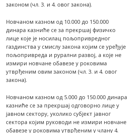
законом (чл. 3. и 4. овог закона).
Новчаном казном од 10.000 до 150.000
динара казниће се за прекршај физичко
лице које је носилац пољопривредног
газдинства у смислу закона којим се уређује
пољопривреда и рурални развој, а које не
измири новчане обавезе у роковима
утврђеним овим законом (чл. 3. и 4. овог
закона).
Новчаном казном од 5.000 до 150.000 динара
казниће се за прекршај одговорно лице у
јавном сектору, уколико субјект јавног
сектора којим руководи не измири новчане
обавезе у роковима утврђеним у члану 4.