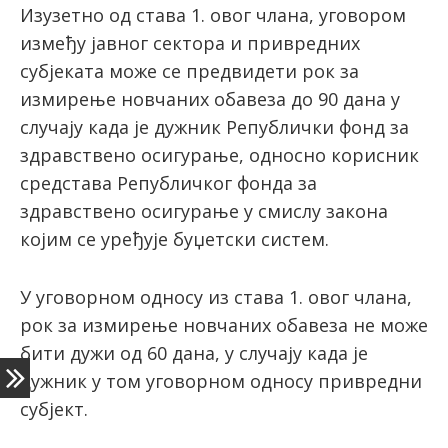
Изузетно од става 1. овог члана, уговором
између јавног сектора и привредних
субјеката може се предвидети рок за
измирење новчаних обавеза до 90 дана у
случају када је дужник Републички фонд за
здравствено осигурање, односно корисник
средстава Републичког фонда за
здравствено осигурање у смислу закона
којим се уређује буџетски систем.
У уговорном односу из става 1. овог члана,
рок за измирење новчаних обавеза не може
бити дужи од 60 дана, у случају када је
дужник у том уговорном односу привредни
субјект.