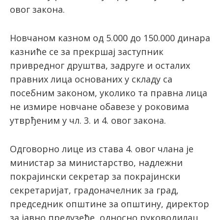
овог закона.
Новчаном казном од 5.000 до 150.000 динара
казниће се за прекршај заступник
привредног друштва, задруге и осталих
правних лица основаних у складу са
посебним законом, уколико та правна лица
не измире новчане обавезе у роковима
утврђеним у чл. 3. и 4. овог закона.
Одговорно лице из става 4. овог члана је
министар за министарство, надлежни
покрајински секретар за покрајински
секретаријат, градоначелник за град,
председник општине за општину, директор
за јавно предузеће, односно руководилац