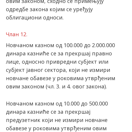
овим законом, сходно се примењују
одредбе закона којим се уређују
облигациони односи.
Члан 12.
Новчаном казном од 100.000 до 2.000.000
динара казниће се за прекршај правно
лице, односно привредни субјект или
субјект јавног сектора, који не измири
новчане обавезе у роковима утврђеним
овим законом (чл. 3. и 4. овог закона).
Новчаном казном од 10.000 до 500.000
динара казниће се за прекршај
предузетник који не измири новчане
обавезе у роковима утврђеним овим