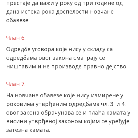
престаје да важи у року од три године од
дана истека рока доспелости новчане
обавезе.
Члан 6.
Одредбе уговора које нису у складу са
одредбама овог закона сматрају се
ништавим и не производе правно дејство.
Члан 7.
На новчане обавезе које нису измирене у
роковима утврђеним одредбама чл. 3. и 4.
овог закона обрачунава се и плаћа камата у
висини утврђеној законом којим се уређује
затезна камата.