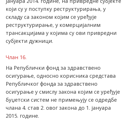
јануара 2014. године, на привредне субјекте
који су у поступку реструктурирања, у
складу са законом којим се уређује
реструктурирање, у комерцијалним
трансакцијама у којима су ови привредни
субјекти дужници.
Члан 16.
На Републички фонд за здравствено
осигурање, односно корисника средстава
Републичког фонда за здравствено
осигурање у смислу закона којим се уређује
буџетски систем не примењују се одредбе
члана 4. став 2. овог закона до 1. јануара
2015. године.