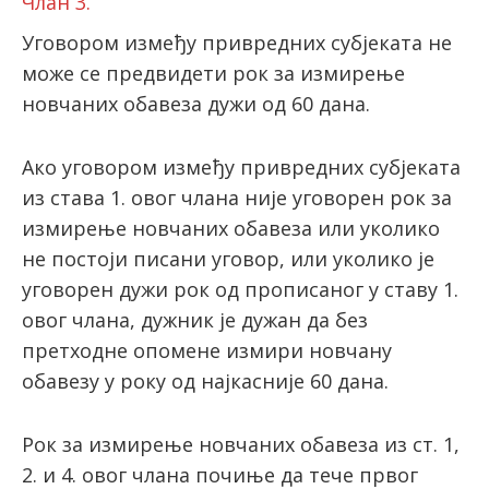
Члан 3.
Уговором између привредних субјеката не
може се предвидети рок за измирење
новчаних обавеза дужи од 60 дана.
Ако уговором између привредних субјеката
из става 1. овог члана није уговорен рок за
измирење новчаних обавеза или уколико
не постоји писани уговор, или уколико је
уговорен дужи рок од прописаног у ставу 1.
овог члана, дужник је дужан да без
претходне опомене измири новчану
обавезу у року од најкасније 60 дана.
Рок за измирење новчаних обавеза из ст. 1,
2. и 4. овог члана почиње да тече првог