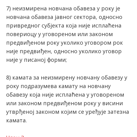
7) неизмирена новчана обавеза у року је
новчана обавеза јавног сектора, односно
привредног субјекта која није исплаћена
повериоцу у уговореном или законом
предвиђеном року уколико уговором рок
није предвиђен, односно уколико уговор
није у писаној форми;
8) камата за неизмирену новчану обавезу у
року подразумева камату на новчану
обавезу која није исплаћена у уговореном
или законом предвиђеном року у висини
утврђеној законом којим се уређује затезна
камата.