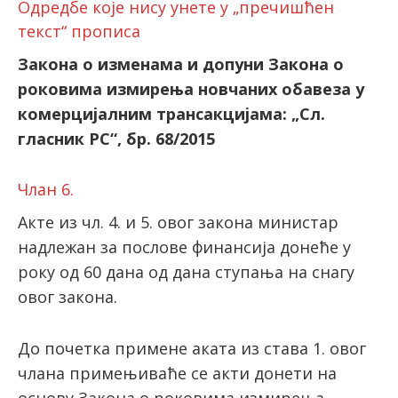
Одредбе које нису унете у „пречишћен
текст“ прописа
Закона о изменама и допуни Закона о
роковима измирења новчаних обавеза у
комерцијалним трансакцијама: „Сл.
гласник РС“, бр. 68/2015
Члан 6.
Акте из чл. 4. и 5. овог закона министар
надлежан за послове финансија донеће у
року од 60 дана од дана ступања на снагу
овог закона.
До почетка примене аката из става 1. овог
члана примењиваће се акти донети на