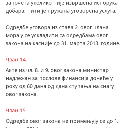
започета уколико није извршена испорука
добара, нити је пружана уговорена услуга.
Одредбе уговора из става 2. овог члана
морају се ускладити са одредбама овог
закона најкасније до 31. марта 2013. године.
Члан 14.
Акте из чл. 8. и 9. овог закона министар
надлежан за послове финансија донеће у
року од 60 дана од дана ступања на снагу
овог закона.
Члан 15.
Одредбе овог закона не примењују се до 1.