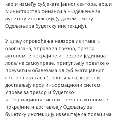
као и између субјеката јавног сектора, врши
Министарство финансија – Одељење за
буџетску инспекцију (у даљем тексту:
Одељење за буџетску инспекцију).
У циљу спровођења надзора из става 1.
овог члана, Управа за трезор, трезор
аутономне покрајине и трезори јединица
локалне самоуправе, прикупљају податке о
преузетим обавезама од субјеката јавног
сектора из става 1. овог члана, које они
достављају кроз информациони систем
Управе за трезор и буџетско
информациони систем трезора аутономне
покрајине и достављају Одељењу за
буџетску инспекцију извештаје са подацима