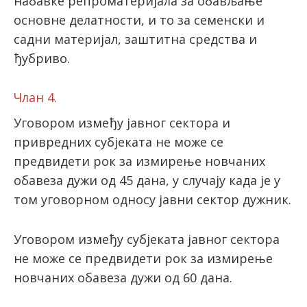
набавке репроматеријала за обављање
основне делатности, и то за семенски и
садни материјал, заштитна средства и
ђубриво.
Члан 4.
Уговором између јавног сектора и
привредних субјеката не може се
предвидети рок за измирење новчаних
обавеза дужи од 45 дана, у случају када је у
том уговорном односу јавни сектор дужник.
Уговором између субјеката јавног сектора
не може се предвидети рок за измирење
новчаних обавеза дужи од 60 дана.