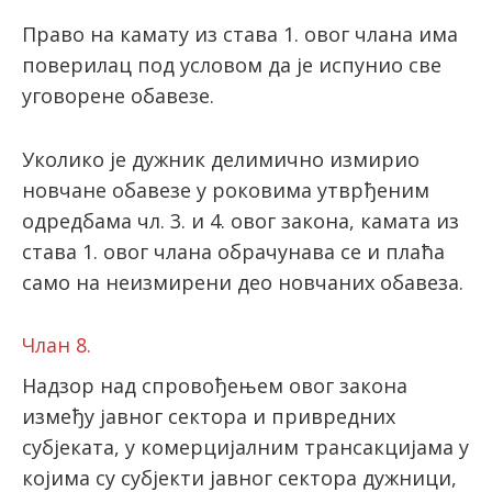
Право на камату из става 1. овог члана има
поверилац под условом да је испунио све
уговорене обавезе.
Уколико је дужник делимично измирио
новчане обавезе у роковима утврђеним
одредбама чл. 3. и 4. овог закона, камата из
става 1. овог члана обрачунава се и плаћа
само на неизмирени део новчаних обавеза.
Члан 8.
Надзор над спровођењем овог закона
између јавног сектора и привредних
субјеката, у комерцијалним трансакцијама у
којима су субјекти јавног сектора дужници,