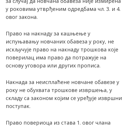
за случај да новчана обавеза није измирена
у роковима утврђеним одредбама чл. 3. и 4.
овог закона.
Право на накнаду за кашњење у
испуњавању новчаних обавеза у року, не
искључује право на накнаду трошкова које
поверилац има право да потражује на
основу уговора или других прописа.
Накнада за неисплаћене новчане обавезе у
року не обухвата трошкове извршења, у
складу са законом којим се уређује извршни
поступак.
Право повериоца из става 1. овог члана