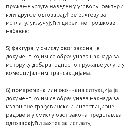
пружање услуга наведен у уговору, фактури
или другом одговарајућем захтеву за
исплату, укључујући директне трошкове
набавке;
5) фактура, у смислу овог закона, је
документ којим се обрачунава накнада за
испоруку добара, односно пружање услуга у
комерцијалним трансакцијама;
6) привремена или окончана ситуација је
документ којим се обрачунава накнада за
извршене грађевинске и инвестиционе
радове и у смислу овог закона представља
одговарајући захтев за исплату;