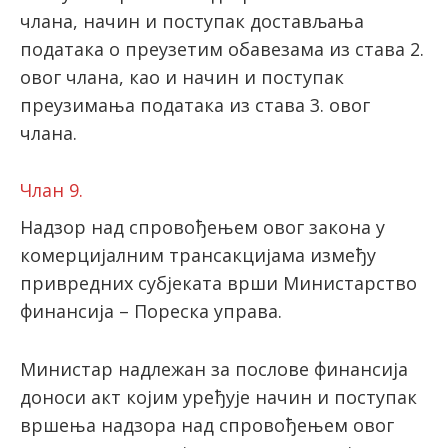
члана, начин и поступак достављања
података о преузетим обавезама из става 2.
овог члана, као и начин и поступак
преузимања података из става 3. овог
члана.
Члан 9.
Надзор над спровођењем овог закона у
комерцијалним трансакцијама између
привредних субјеката врши Министарство
финансија – Пореска управа.
Министар надлежан за послове финансија
доноси акт којим уређује начин и поступак
вршења надзора над спровођењем овог