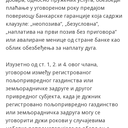
плаћање у уговореном року предајом
повериоцу банкарске гаранције која садржи
клаузуле: „неопозива“, „безусловна“,
„наплатива на први позив без приговора“
или авалиране менице од стране банке као
облик обезбеђења за наплату дуга.
Изузетно од ст. 1, 2. и 4. овог члана,
уговором између регистрованог
пољопривредног газдинства или
земљорадничке задруге и другог
привредног субјекта, када је дужник
регистровано пољопривредно газдинство
или земљорадничка задруга могу се
уговорити дужи рокови у случајевима