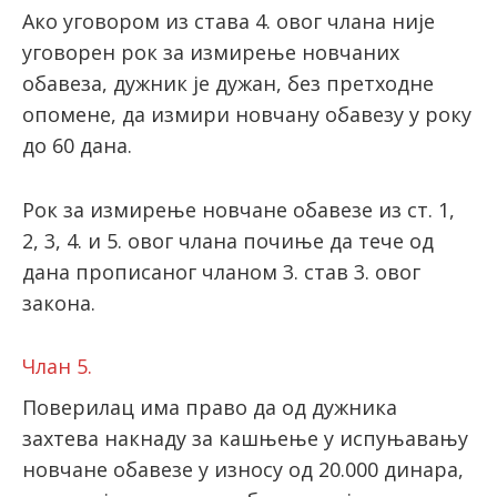
Ако уговором из става 4. овог члана није
уговорен рок за измирење новчаних
обавеза, дужник је дужан, без претходне
опомене, да измири новчану обавезу у року
до 60 дана.
Рок за измирење новчане обавезе из ст. 1,
2, 3, 4. и 5. овог члана почиње да тече од
дана прописаног чланом 3. став 3. овог
закона.
Члан 5.
Поверилац има право да од дужника
захтева накнаду за кашњење у испуњавању
новчане обавезе у износу од 20.000 динара,