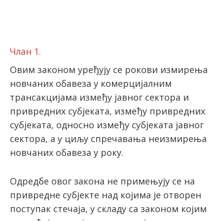
latinica
Члан 1.
Овим законом уређују се рокови измирења
новчаних обавеза у комерцијалним
трансакцијама између јавног сектора и
привредних субјеката, између привредних
субјеката, односно између субјеката јавног
сектора, а у циљу спречавања неизмирења
новчаних обавеза у року.
Одредбе овог закона не примењују се на
привредне субјекте над којима је отворен
поступак стечаја, у складу са законом којим