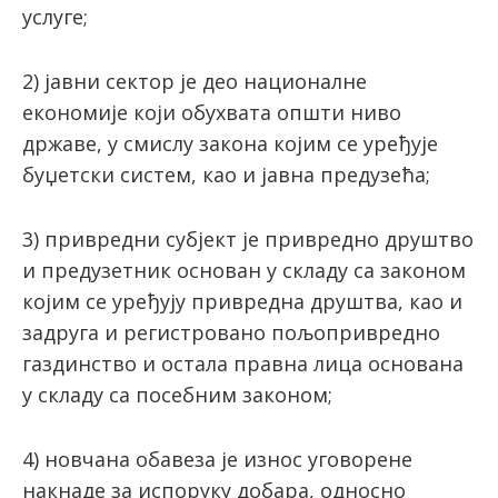
услуге;
2) јавни сектор је део националне
економије који обухвата општи ниво
државе, у смислу закона којим се уређује
буџетски систем, као и јавна предузећа;
3) привредни субјект је привредно друштво
и предузетник основан у складу са законом
којим се уређују привредна друштва, као и
задруга и регистровано пољопривредно
газдинство и остала правна лица основана
у складу са посебним законом;
4) новчана обавеза је износ уговорене
накнаде за испоруку добара, односно