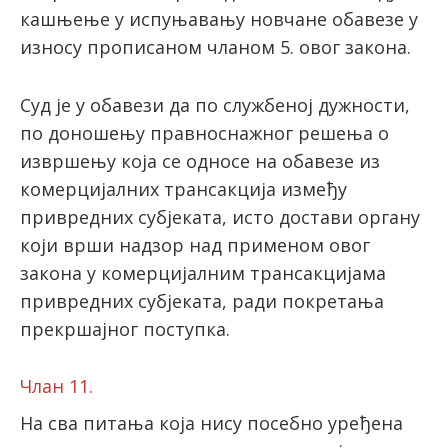
кашњење у испуњавању новчане обавезе у
износу прописаном чланом 5. овог закона.
Суд је у обавези да по службеној дужности,
по доношењу правноснажног решења о
извршењу која се односе на обавезе из
комерцијалних трансакција између
привредних субјеката, исто достави органу
који врши надзор над применом овог
закона у комерцијалним трансакцијама
привредних субјеката, ради покретања
прекршајног поступка.
Члан 11.
На сва питања која нису посебно уређена