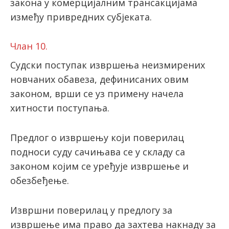
закона у комерцијалним трансакцијама
између привредних субјеката.
Члан 10.
Судски поступак извршења неизмирених
новчаних обавеза, дефинисаних овим
законом, врши се уз примену начела
хитности поступања.
Предлог о извршењу који поверилац
подноси суду сачињава се у складу са
законом којим се уређује извршење и
обезбеђење.
Извршни поверилац у предлогу за
извршење има право да захтева накнаду за