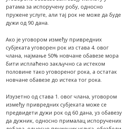
ратама за испоручену робу, односно
пружене услуге, али тај рок не може да буде
дужи од 90 дана.
Ако је уговором између привредних
субјеката уговорен рок из става 4. овог
члана, најмање 50% новчане обавезе мора
бити исплаћено закључно са истеком
половине тако уговореног рока, а остатак
новчане обавезе до истека тог рока.
Изузетно од става 1. овог члана, уговором
између привредних субјеката може се
предвидети дужи рок од 60 дана, уз обавезу
да дужник, односно прималац испоручених
добара, односно пружених услуга, обезбеди