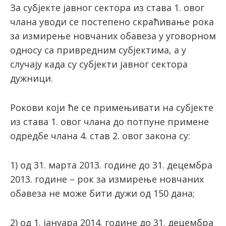
За субјекте јавног сектора из става 1. овог
члана уводи се постепено скраћивање рока
за измирење новчаних обавеза у уговорном
односу са привредним субјектима, а у
случају када су субјекти јавног сектора
дужници.
Рокови који ће се примењивати на субјекте
из става 1. овог члана до потпуне примене
одредбе члана 4. став 2. овог закона су:
1) од 31. марта 2013. године до 31. децембра
2013. године – рок за измирење новчаних
обавеза не може бити дужи од 150 дана;
2) од 1. јануара 2014. године до 31. децембра