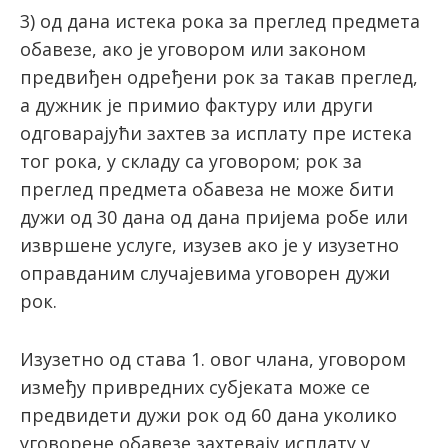
3) од дана истека рока за преглед предмета
обавезе, ако је уговором или законом
предвиђен одређени рок за такав преглед,
а дужник је примио фактуру или други
одговарајући захтев за исплату пре истека
тог рока, у складу са уговором; рок за
преглед предмета обавеза не може бити
дужи од 30 дана од дана пријема робе или
извршене услуге, изузев ако је у изузетно
оправданим случајевима уговорен дужи
рок.
Изузетно од става 1. овог члана, уговором
између привредних субјеката може се
предвидети дужи рок од 60 дана уколико
уговорене обавезе захтевају исплату у