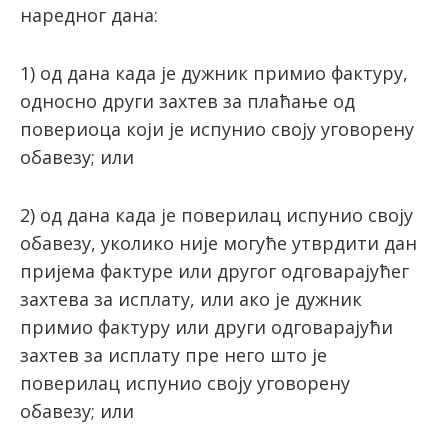
наредног дана:
1) од дана када је дужник примио фактуру,
односно други захтев за плаћање од
повериоца који је испунио своју уговорену
обавезу; или
2) од дана када је поверилац испунио своју
обавезу, уколико није могуће утврдити дан
пријема фактуре или другог одговарајућег
захтева за исплату, или ако је дужник
примио фактуру или други одговарајући
захтев за исплату пре него што је
поверилац испунио своју уговорену
обавезу; или