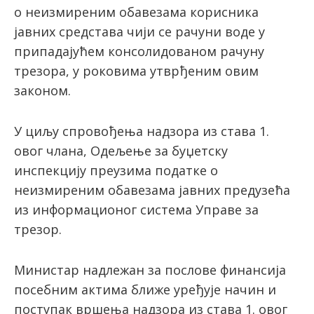
о неизмиреним обавезама корисника
јавних средстава чији се рачуни воде у
припадајућем консолидованом рачуну
трезора, у роковима утврђеним овим
законом.
У циљу спровођења надзора из става 1.
овог члана, Одељење за буџетску
инспекцију преузима податке о
неизмиреним обавезама јавних предузећа
из информационог система Управе за
трезор.
Министар надлежан за послове финансија
посебним актима ближе уређује начин и
поступак вршења надзора из става 1. овог