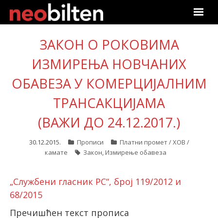
Почетна
ЗАКОН О РОКОВИМА
Претрага
ИЗМИРЕЊА НОВЧАНИХ
ОБАВЕЗА У КОМЕРЦИЈАЛНИМ
Актуелно
ТРАНСАКЦИЈАМА
Подаци
(ВАЖИ ДО 24.12.2017.)
Линкови
30.12.2015.
Прописи
Платни промет / ХОВ /
камате
Закон
,
Измирење обавеза
О нама
Претплата
„Службени гласник РС“, број 119/2012 и
68/2015
Пријава
Пречишћен текст прописа