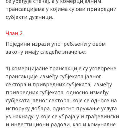
се уређује стечај, а у комерцијалним
трансакцијама у којима су ови привредни
субјекти дужници.
Члан 2.
Поједини изрази употребљени у овом
закону имају следеће значење:
1) комерцијалне трансакције су уговорене
трансакције између субјеката јавног
сектора и привредних субјеката, између
привредних субјеката, односно између
субјеката јавног сектора, које се односе на
испоруку добара, односно пружање услуга
уз накнаду, у које се убрајају и грађевински
и инвестициони радови, као и комуналне