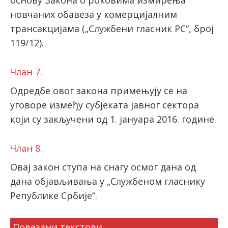
основу Закона о роковима измирења
новчаних обавеза у комерцијалним
трансакцијама („Службени гласник РС“, број
119/12).
Члан 7.
Одредбе овог закона примењују се на
уговоре између субјеката јавног сектора
који су закључени од 1. јануара 2016. године.
Члан 8.
Овај закон ступа на снагу осмог дана од
дана објављивања у „Службеном гласнику
Републике Србије“.
Повезани текстови