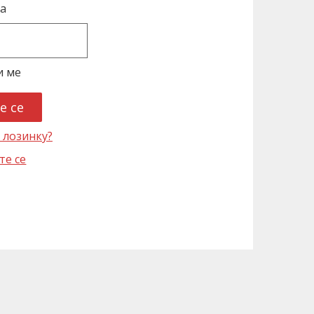
а
и ме
 лозинку?
те се