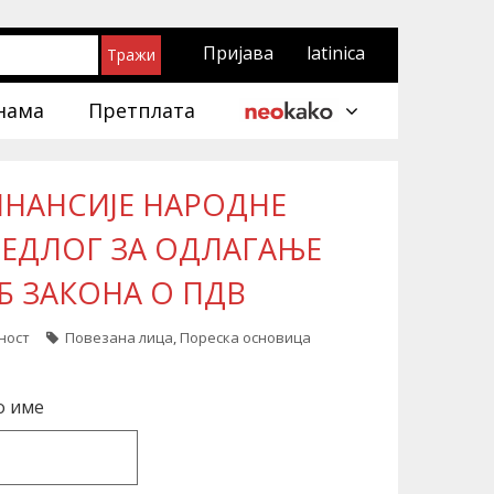
Пријава
latinica
нама
Претплата
ИНАНСИЈЕ НАРОДНЕ
ЕДЛОГ ЗА ОДЛАГАЊЕ
Б ЗАКОНА О ПДВ
ност
Повезана лица
,
Пореска основица
о име