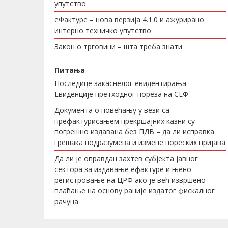
упутство
еФактуре – нова верзија 4.1.0 и ажурирано
интерно техничко упутство
Закон о трговини – шта треба знати
Питања
Последице закаснелог евидентирања
Евиденције претходног пореза на СЕФ
Документа о повећању у вези са
префактурисањем прекршајних казни су
погрешно издавана без ПДВ – да ли исправка
грешака подразумева и измене пореских пријава
Да ли је оправдан захтев субјекта јавног
сектора за издавање ефактуре и њено
регистровање на ЦРФ ако је већ извршено
плаћање на основу раније издатог фискалног
рачуна