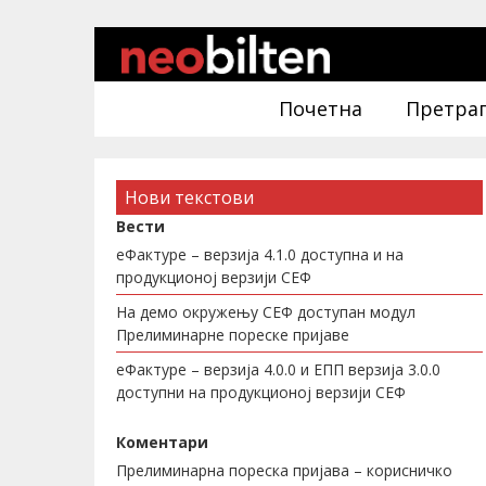
Почетна
Претра
Нови текстови
Вести
еФактуре – верзија 4.1.0 доступна и на
продукционој верзији СЕФ
На демо окружењу СЕФ доступан модул
Прелиминарне пореске пријаве
еФактуре – верзија 4.0.0 и ЕПП верзија 3.0.0
доступни на продукционој верзији СЕФ
Коментари
Прелиминарна пореска пријава – корисничко