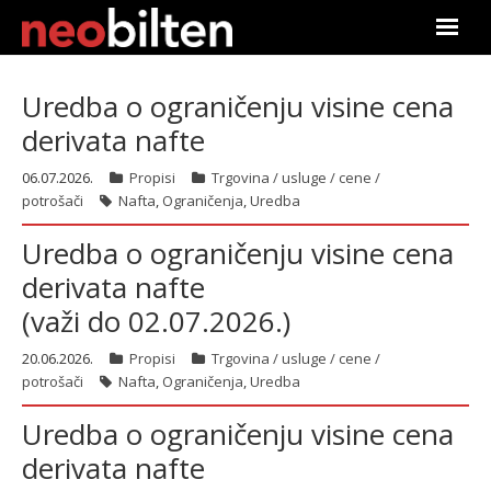
Почетна
Uredba o ograničenju visine cena
derivata nafte
Претрага
06.07.2026.
Propisi
Trgovina / usluge / cene /
Актуелно
potrošači
Nafta
,
Ograničenja
,
Uredba
Подаци
Uredba o ograničenju visine cena
derivata nafte
Линкови
(važi do 02.07.2026.)
О нама
20.06.2026.
Propisi
Trgovina / usluge / cene /
potrošači
Nafta
,
Ograničenja
,
Uredba
Претплата
Uredba o ograničenju visine cena
Пријава
derivata nafte