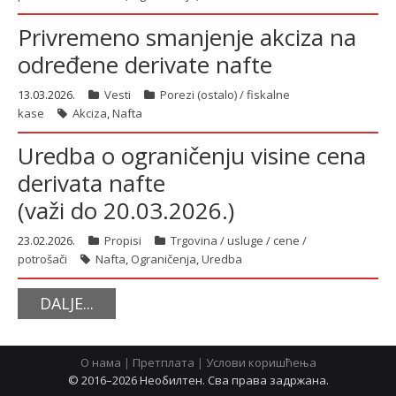
Privremeno smanjenje akciza na
određene derivate nafte
13.03.2026.
Vesti
Porezi (ostalo) / fiskalne
kase
Akciza
,
Nafta
Uredba o ograničenju visine cena
derivata nafte
(važi do 20.03.2026.)
23.02.2026.
Propisi
Trgovina / usluge / cene /
potrošači
Nafta
,
Ograničenja
,
Uredba
DALJE...
О нама
|
Претплата
|
Услови коришћења
© 2016–2026 Необилтен. Сва права задржана.