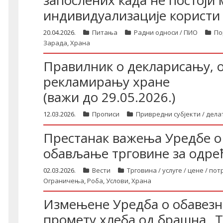
запослених када не постоји
индивидуализације користи
20.04.2026.
Питања
Радни односи / ПИО
По
Зарада
,
Храна
Правилник о декларисању, 
рекламирању хране
(важи до 29.05.2026.)
12.03.2026.
Прописи
Привредни субјекти / дела
Престанак важења Уредбе о
обављање трговине за одре
02.03.2026.
Вести
Трговина / услуге / цене / по
Ограничења
,
Роба
,
Услови
,
Храна
Измењене Уредба о обавезн
промету хлеба од брашна „Т