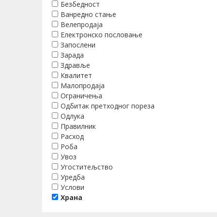
Безбедност
Ванредно стање
Велепродаја
Електронско пословање
Запослени
Зарада
Здравље
Квалитет
Малопродаја
Ограничења
Одбитак претходног пореза
Одлука
Правилник
Расход
Роба
Увоз
Угоститељство
Уредба
Услови
Храна