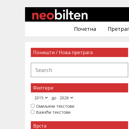
Почетна
Претра
Поништи / Нова претрага
Филтери
до
Омиљени текстови
Важећи текстови
Врста