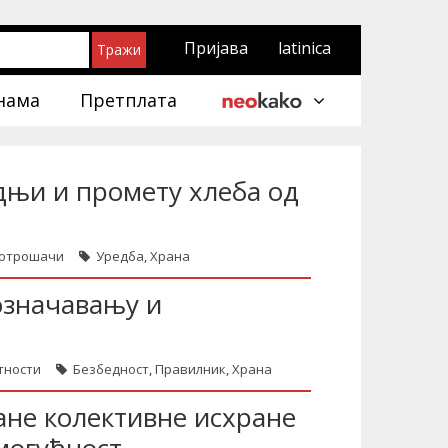
Пријава
latinica
нама
Претплата
дњи и промету хлеба од
 потрошачи
Уредба
,
Храна
означавању и
тности
Безбедност
,
Правилник
,
Храна
ане колективне исхране