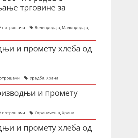
љање трговине за
е / потрошачи
Велепродаја
,
Малопродаја
,
дњи и промету хлеба од
 потрошачи
Уредба
,
Храна
роизводњи и промету
е / потрошачи
Ограничења
,
Храна
дњи и промету хлеба од