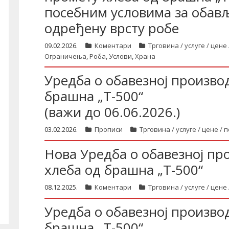
посебним условима за обав
одређену врсту робе
09.02.2026.
Коментари
Трговина / услуге / цен
Ограничења
,
Роба
,
Услови
,
Храна
Уредба о обавезној произво
брашна „Т-500“
(важи до 06.06.2026.)
03.02.2026.
Прописи
Трговина / услуге / цене /
Нова Уредба о обавезној п
хлеба од брашна „Т-500“
08.12.2025.
Коментари
Трговина / услуге / цен
Уредба о обавезној произво
брашна „Т-500“