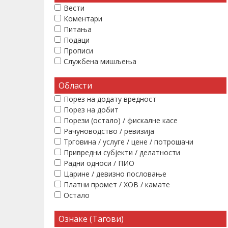
Вести
Коментари
Питања
Подаци
Прописи
Службена мишљења
Области
Порез на додату вредност
Порез на добит
Порези (остало) / фискалне касе
Рачуноводство / ревизија
Трговина / услуге / цене / потрошачи
Привредни субјекти / делатности
Радни односи / ПИО
Царине / девизно пословање
Платни промет / ХОВ / камате
Остало
Ознаке (Тагови)