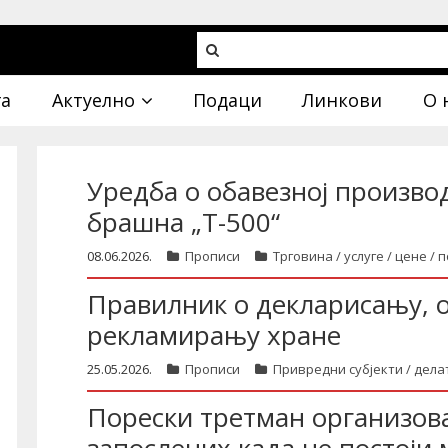
га
Актуелно
Подаци
Линкови
О 
Уредба о обавезној произво
брашна „Т-500“
08.06.2026.
Прописи
Трговина / услуге / цене /
Правилник о декларисању, 
рекламирању хране
25.05.2026.
Прописи
Привредни субјекти / дела
Порески третман организов