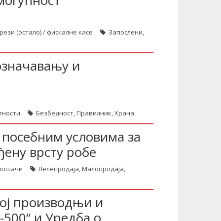
 могућност
рези (остало) / фискалне касе
Запослени
,
означавању и
тности
Безбедност
,
Правилник
,
Храна
 посебним условима за
ђену врсту робе
трошачи
Велепродаја
,
Малопродаја
,
ој производњи и
-500“ и Уредба о