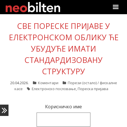
Почетна
СВЕ ПОРЕСКЕ ПРИЈАВЕ У
ЕЛЕКТРОНСКОМ ОБЛИКУ ЋЕ
Претрага
УБУДУЋЕ ИМАТИ
Актуелно
СТАНДАРДИЗОВАНУ
Подаци
СТРУКТУРУ
Линкови
20.04.2026.
Коментари
Порези (остало) / фискалне
касе
Електронско пословање
,
Пореска пријава
О нама
Претплата
Корисничко име
Пријава