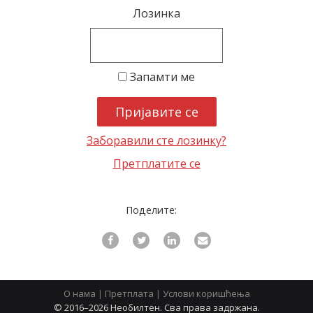
Лозинка
latinica
Запамти ме
Заборавили сте лозинку?
Претплатите се
Поделите:
О нама
|
Претплата
|
Услови коришћења
© 2016–2026 Необилтен. Сва права задржана.