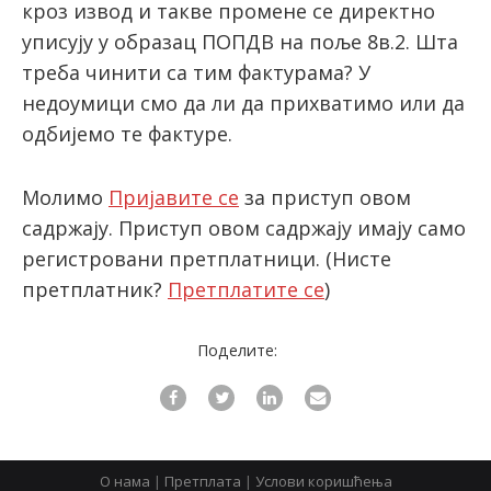
кроз извод и такве промене се директно
уписују у образац ПОПДВ на поље 8в.2. Шта
треба чинити са тим фактурама? У
latinica
недоумици смо да ли да прихватимо или да
одбијемо те фактуре.
Молимо
Пријавите се
за приступ овом
садржају. Приступ овом садржају имају само
регистровани претплатници.
(Нисте
претплатник?
Претплатите се
)
Поделите:
О нама
|
Претплата
|
Услови коришћења