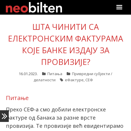
Почетна
ШТА ЧИНИТИ СА
ЕЛЕКТРОНСКИМ ФАКТУРАМА
Претрага
КОЈЕ БАНКЕ ИЗДАЈУ ЗА
Актуелно
ПРОВИЗИЈЕ?
Подаци
16.01.2023.
Питања
Привредни субјекти /
Линкови
делатности
еФактуре
,
СЕФ
О нама
Питање
Претплата
Преко СЕФ-а смо добили електронске
фактуре од банака за разне врсте
Пријава
провизија. Те провизије већ евидентирамо