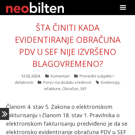
Početna
ŠTA ČINITI KADA
Pretraga
EVIDENTIRANJE OBRAČUNA
PDV U SEF NIJE IZVRŠENO
Aktuelno
BLAGOVREMENO?
Podaci
12.02.2024.
Komentari
Privredni subjekti /
Linkovi
delatnosti
Porez na dodatu vrednost
Evidencija
,
eFakture
,
Obračun
,
SEF
O nama
Članom 4. stav 5. Zakona o elektronskom
Pretplata
fakturisanju i članom 18. stav 1. Pravilnika o
elektronskom fakturisanju predviđeno je da se
Prijava
elektronsko evidentiranje obračuna PDV u SEF