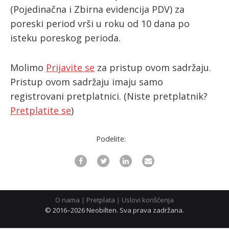
(Pojedinačna i Zbirna evidencija PDV) za
poreski period vrši u roku od 10 dana po
ћирилица
isteku poreskog perioda.
Molimo
Prijavite se
za pristup ovom sadržaju.
Pristup ovom sadržaju imaju samo
registrovani pretplatnici.
(Niste pretplatnik?
Pretplatite se
)
Podelite:
O nama
|
Pretplata
|
Uslovi korišćenja
© 2016–2026 Neobilten. Sva prava zadržana.