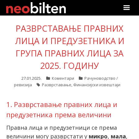
Почетна
РАЗВРСТАВАЊЕ ПРАВНИХ
Претрага
ЛИЦА И ПРЕДУЗЕТНИКА И
ГРУПА ПРАВНИХ ЛИЦА ЗА
Актуелно
2025. ГОДИНУ
Подаци
27.01.2025.
Коментари
Рачуноводство /
Линкови
ревизија
Разврставање
,
Финансијски извештаји
О нама
1. Разврставање правних лица и
предузетника према величини
Претплата
Правна лица и предузетници се према
Пријава
величини могу разврстати у
микро
,
мала
,