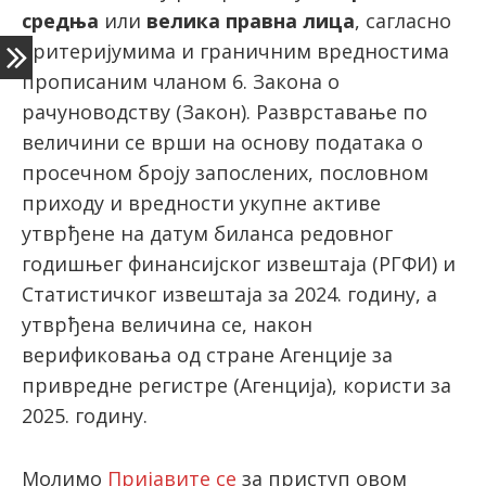
средња
или
велика правна лица
, сагласно
критеријумима и граничним вредностима
latinica
прописаним чланом 6. Закона о
рачуноводству (Закон). Разврставање по
величини се врши на основу података о
просечном броју запослених, пословном
приходу и вредности укупне активе
утврђене на датум биланса редовног
годишњег финансијског извештаја (РГФИ) и
Статистичког извештаја за 2024. годину, а
утврђена величина се, након
верификовања од стране Агенције за
привредне регистре (Агенција), користи за
2025. годину.
Молимо
Пријавите се
за приступ овом