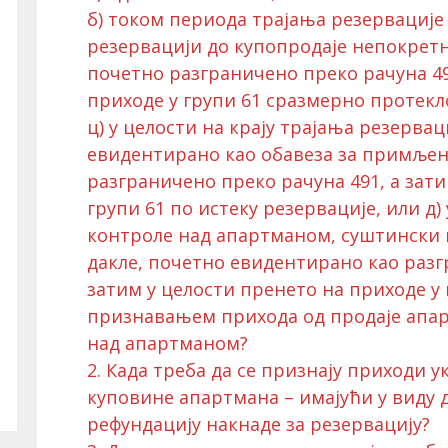
б) током периода трајања резервације
резервацији до купопродаје непокретно
почетно разграничено преко рачуна 49
приходе у групи 61 сразмерно протекл
ц) у целости на крају трајања резервац
евидентирано као обавеза за примљени
разграничено преко рачуна 491, а зати
групи 61 по истеку резервације, или д)
контроле над апартманом, суштински к
дакле, почетно евидентирано као разг
затим у целости пренето на приходе у
признавањем прихода од продаје апар
над апартманом?
2. Када треба да се признају приходи у
куповине апартмана – имајући у виду д
рефундацију накнаде за резервацију?