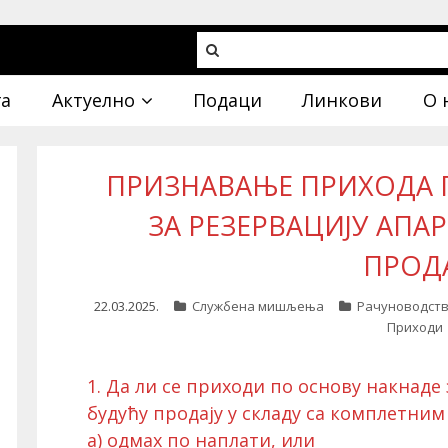
га
Актуелно
Подаци
Линкови
О 
ПРИЗНАВАЊЕ ПРИХОДА 
ЗА РЕЗЕРВАЦИЈУ АПА
ПРОД
22.03.2025.
Службена мишљења
Рачуноводств
Приходи
1. Да ли се приходи по основу накнаде
будућу продају у складу са комплетни
а) одмах по наплати, или