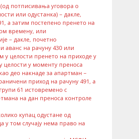
 (од потписивања уговора о
сти или одустанка) – дакле,
1, а затим постепено пренето на
ом времену, или
ије – дакле, почетно
 аванс на рачуну 430 или
м у целости пренето на приходе у
 у целости у моменту преноса
ао део накнаде за апартман –
раничени приход на рачуну 491, а
 групи 61 истовремено с
тмана на дан преноса контроле
колико купац одустане од
а у том случају нема право на