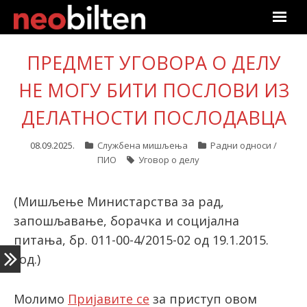
Почетна
ПРЕДМЕТ УГОВОРА О ДЕЛУ
НЕ МОГУ БИТИ ПОСЛОВИ ИЗ
Претрага
ДЕЛАТНОСТИ ПОСЛОДАВЦА
Актуелно
08.09.2025.
Службена мишљења
Радни односи /
Подаци
ПИО
Уговор о делу
Линкови
(Мишљење Министарства за рад,
О нама
запошљавање, борачка и социјална
питања, бр. 011-00-4/2015-02 од 19.1.2015.
Претплата
год.)
Пријава
Молимо
Пријавите се
за приступ овом