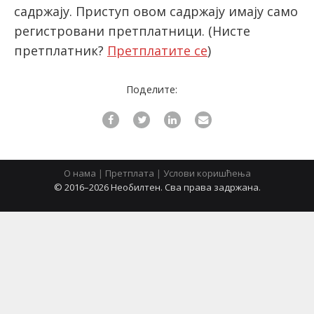
садржају. Приступ овом садржају имају само
регистровани претплатници.
(Нисте
latinica
претплатник?
Претплатите се
)
Поделите:
О нама
|
Претплата
|
Услови коришћења
© 2016–2026 Необилтен. Сва права задржана.