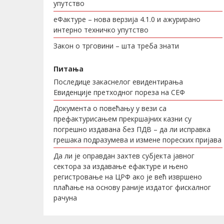
упутство
еФактуре – нова верзија 4.1.0 и ажурирано
интерно техничко упутство
Закон о трговини – шта треба знати
Питања
Последице закаснелог евидентирања
Евиденције претходног пореза на СЕФ
Документа о повећању у вези са
префактурисањем прекршајних казни су
погрешно издавана без ПДВ – да ли исправка
грешака подразумева и измене пореских пријава
Да ли је оправдан захтев субјекта јавног
сектора за издавање ефактуре и њено
регистровање на ЦРФ ако је већ извршено
плаћање на основу раније издатог фискалног
рачуна