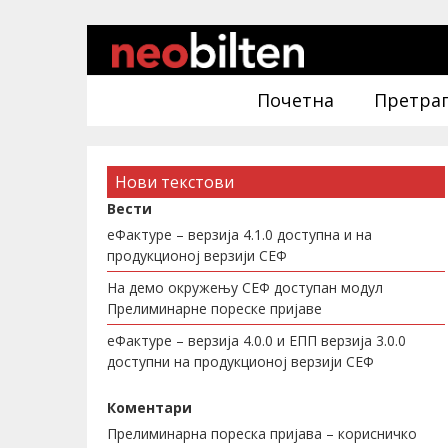
Почетна
Претра
Нови текстови
Вести
еФактуре – верзија 4.1.0 доступна и на
продукционој верзији СЕФ
На демо окружењу СЕФ доступан модул
Прелиминарне пореске пријаве
еФактуре – верзија 4.0.0 и ЕПП верзија 3.0.0
доступни на продукционој верзији СЕФ
Коментари
Прелиминарна пореска пријава – корисничко