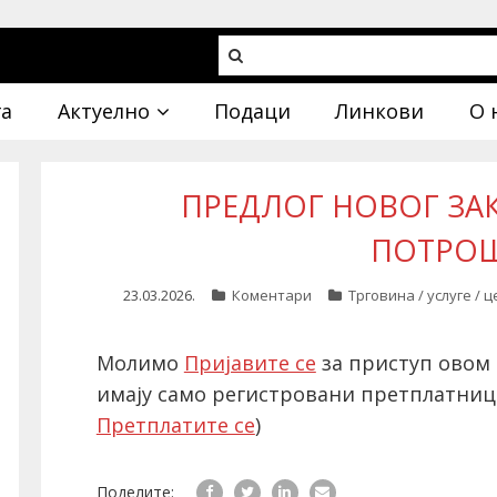
га
Актуелно
Подаци
Линкови
О 
ПРЕДЛОГ НОВОГ ЗА
ПОТРО
23.03.2026.
Коментари
Трговина / услуге / 
Молимо
Пријавите се
за приступ овом 
имају само регистровани претплатниц
Претплатите се
)
Поделите: