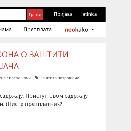
Пријава
latinica
нама
Претплата
КОНА О ЗАШТИТИ
ШАЧА
цене / потрошачи
Заштита потрошача
садржају. Приступ овом садржају
и.
(Нисте претплатник?